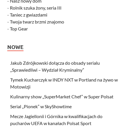
-
Nasz nowy dom
-
Rolnik szuka żony, seria III
-
Taniec z gwiazdami
-
Twoja twarz brzmi znajomo
-
Top Gear
NOWE
Jakub Zdrójkowski dołącza do obsady serialu
„Sprawiedliwi – Wydział Kryminalny”
Tymek Kucharczyk w INDY NXT w Portland na żywo w
Motowizji
Kulinarny show „SuperMarket Chef” w Super Polsat
Serial „Pionek” w SkyShowtime
Mecze Jagiellonii i Górnika w kwalifikacjach do
pucharów UEFA w kanałach Polsat Sport