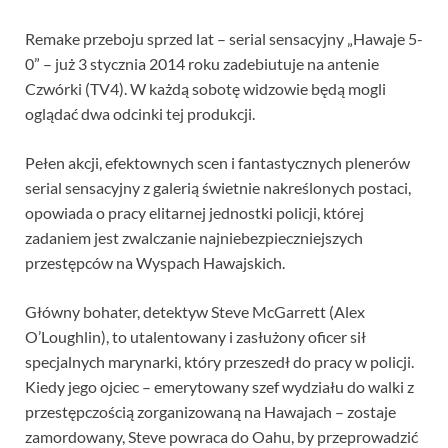
Remake przeboju sprzed lat – serial sensacyjny „Hawaje 5-
0” – już 3 stycznia 2014 roku zadebiutuje na antenie
Czwórki (TV4). W każdą sobotę widzowie będą mogli
oglądać dwa odcinki tej produkcji.
Pełen akcji, efektownych scen i fantastycznych plenerów
serial sensacyjny z galerią świetnie nakreślonych postaci,
opowiada o pracy elitarnej jednostki policji, której
zadaniem jest zwalczanie najniebezpieczniejszych
przestępców na Wyspach Hawajskich.
Główny bohater, detektyw Steve McGarrett (Alex
O’Loughlin), to utalentowany i zasłużony oficer sił
specjalnych marynarki, który przeszedł do pracy w policji.
Kiedy jego ojciec – emerytowany szef wydziału do walki z
przestępczością zorganizowaną na Hawajach – zostaje
zamordowany, Steve powraca do Oahu, by przeprowadzić