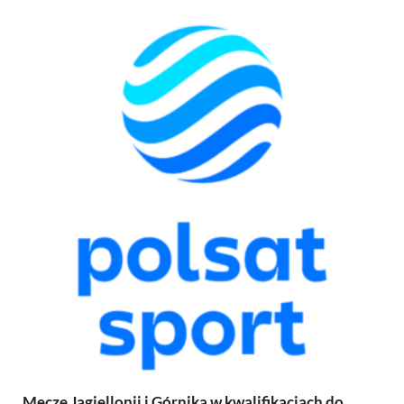
Mecze Jagiellonii i Górnika w kwalifikacjach do