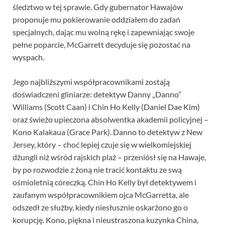
śledztwo w tej sprawie. Gdy gubernator Hawajów
proponuje mu pokierowanie oddziałem do zadań
specjalnych, dając mu wolną rękę i zapewniając swoje
pełne poparcie, McGarrett decyduje się pozostać na
wyspach.
Jego najbliższymi współpracownikami zostają
doświadczeni gliniarze: detektyw Danny „Danno”
Williams (Scott Caan) i Chin Ho Kelly (Daniel Dae Kim)
oraz świeżo upieczona absolwentka akademii policyjnej –
Kono Kalakaua (Grace Park). Danno to detektyw z New
Jersey, który – choć lepiej czuje się w wielkomiejskiej
dżungli niż wśród rajskich plaż – przeniósł się na Hawaje,
by po rozwodzie z żoną nie tracić kontaktu ze swą
ośmioletnią córeczką. Chin Ho Kelly był detektywem i
zaufanym współpracownikiem ojca McGarretta, ale
odszedł ze służby, kiedy niesłusznie oskarżono go o
korupcję. Kono, piękna i nieustraszona kuzynka China,