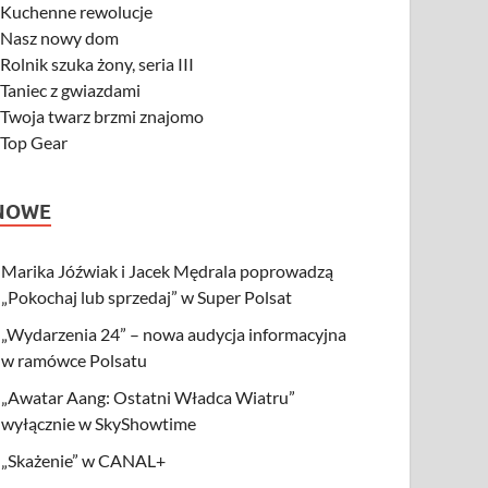
-
Kuchenne rewolucje
-
Nasz nowy dom
-
Rolnik szuka żony, seria III
-
Taniec z gwiazdami
-
Twoja twarz brzmi znajomo
-
Top Gear
NOWE
Marika Jóźwiak i Jacek Mędrala poprowadzą
„Pokochaj lub sprzedaj” w Super Polsat
„Wydarzenia 24” – nowa audycja informacyjna
w ramówce Polsatu
„Awatar Aang: Ostatni Władca Wiatru”
wyłącznie w SkyShowtime
„Skażenie” w CANAL+