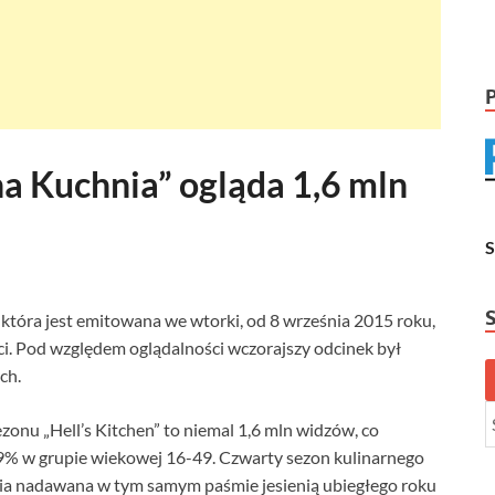
lna Kuchnia” ogląda 1,6 mln
, która jest emitowana we wtorki, od 8 września 2015 roku,
ci. Pod względem oglądalności wczorajszy odcinek był
ch.
onu „Hell’s Kitchen” to niemal 1,6 mln widzów, co
,9% w grupie wiekowej 16-49. Czwarty sezon kulinarnego
eria nadawana w tym samym paśmie jesienią ubiegłego roku