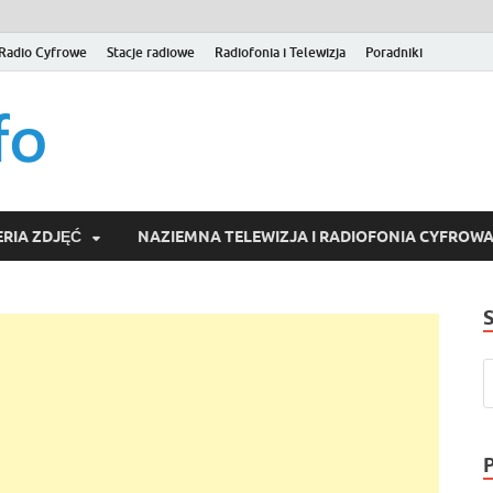
Radio Cyfrowe
Stacje radiowe
Radiofonia i Telewizja
Poradniki
naziemna.info – Telew
Niezależny portal medialny poświęcony Naziemnej Telewizji Cy
serwisom wideo na życzenie (VOD).
Wideo online, VOD
RIA ZDJĘĆ
NAZIEMNA TELEWIZJA I RADIOFONIA CYFROW