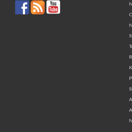
N
O
N
S
T
R
K
P
S
A
A
N