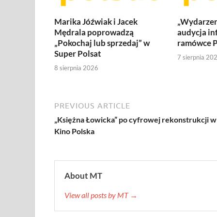
Marika Jóźwiak i Jacek
„Wydarzen
Mędrala poprowadzą
audycja in
„Pokochaj lub sprzedaj” w
ramówce P
Super Polsat
7 sierpnia 20
8 sierpnia 2026
PREVIOUS ARTICLE
„Księżna Łowicka” po cyfrowej rekonstrukcji w
Kino Polska
About MT
View all posts by MT →