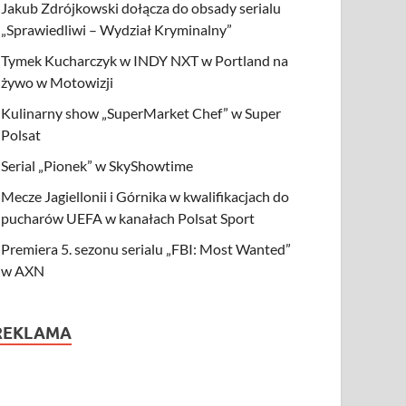
Jakub Zdrójkowski dołącza do obsady serialu
„Sprawiedliwi – Wydział Kryminalny”
Tymek Kucharczyk w INDY NXT w Portland na
żywo w Motowizji
Kulinarny show „SuperMarket Chef” w Super
Polsat
Serial „Pionek” w SkyShowtime
Mecze Jagiellonii i Górnika w kwalifikacjach do
pucharów UEFA w kanałach Polsat Sport
Premiera 5. sezonu serialu „FBI: Most Wanted”
w AXN
REKLAMA