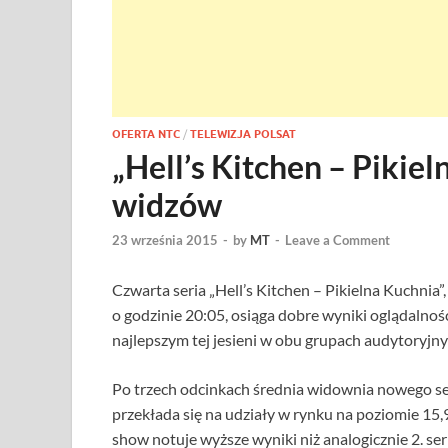
OFERTA NTC
/
TELEWIZJA POLSAT
„Hell’s Kitchen – Pikie
widzów
23 września 2015
-
by
MT
-
Leave a Comment
Czwarta seria „Hell’s Kitchen – Pikielna Kuchnia”
o godzinie 20:05, osiąga dobre wyniki oglądalnoś
najlepszym tej jesieni w obu grupach audytoryjny
Po trzech odcinkach średnia widownia nowego sez
przekłada się na udziały w rynku na poziomie 15
show notuje wyższe wyniki niż analogicznie 2. s