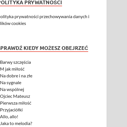
POLITYKA PRYWATNOŚCI
olityka prywatności przechowywania danych i
lików cookies
SPRAWDŹ KIEDY MOŻESZ OBEJRZEĆ
-
Barwy szczęścia
-
M jak miłość
-
Na dobre i na złe
-
Na sygnale
-
Na wspólnej
-
Ojciec Mateusz
-
Pierwsza miłość
-
Przyjaciółki
-
Allo, allo!
-
Jaka to melodia?