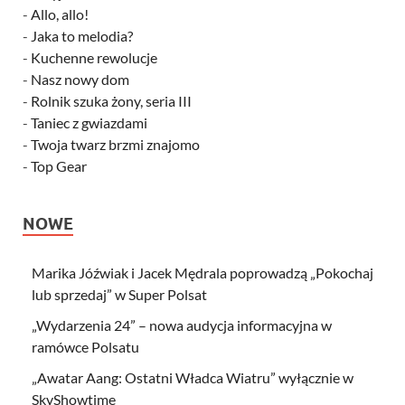
-
Allo, allo!
-
Jaka to melodia?
-
Kuchenne rewolucje
-
Nasz nowy dom
-
Rolnik szuka żony, seria III
-
Taniec z gwiazdami
-
Twoja twarz brzmi znajomo
-
Top Gear
NOWE
Marika Jóźwiak i Jacek Mędrala poprowadzą „Pokochaj
lub sprzedaj” w Super Polsat
„Wydarzenia 24” – nowa audycja informacyjna w
ramówce Polsatu
„Awatar Aang: Ostatni Władca Wiatru” wyłącznie w
SkyShowtime