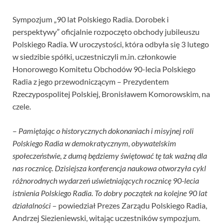
Sympozjum „90 lat Polskiego Radia. Dorobek i
perspektywy” oficjalnie rozpoczęto obchody jubileuszu
Polskiego Radia. W uroczystości, która odbyła się 3 lutego
w siedzibie spółki, uczestniczyli m.in. członkowie
Honorowego Komitetu Obchodów 90-lecia Polskiego
Radia z jego przewodniczącym – Prezydentem
Rzeczypospolitej Polskiej, Bronisławem Komorowskim, na
czele.
–
Pamiętając o historycznych dokonaniach i misyjnej roli
Polskiego Radia w demokratycznym, obywatelskim
społeczeństwie, z dumą będziemy świętować tę tak ważną dla
nas rocznicę. Dzisiejsza konferencja naukowa otworzyła cykl
różnorodnych wydarzeń uświetniających rocznicę 90-lecia
istnienia Polskiego Radia. To dobry początek na kolejne 90 lat
działalności
– powiedział Prezes Zarządu Polskiego Radia,
Andrzej Siezieniewski, witając uczestników sympozjum.