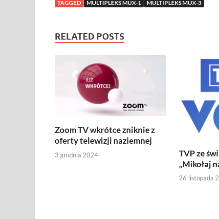
TAGGED
MULTIPLEKS MUX-1
MULTIPLEKS MUX-3
RELATED POSTS
Zoom TV wkrótce zniknie z
oferty telewizji naziemnej
TVP ze św
3 grudnia 2024
„Mikołaj n
26 listopada 