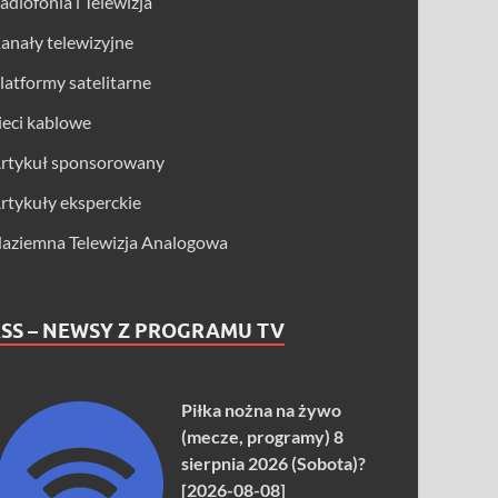
adiofonia i Telewizja
anały telewizyjne
latformy satelitarne
ieci kablowe
rtykuł sponsorowany
rtykuły eksperckie
aziemna Telewizja Analogowa
SS – NEWSY Z PROGRAMU TV
Piłka nożna na żywo
(mecze, programy) 8
sierpnia 2026 (Sobota)?
[2026-08-08]