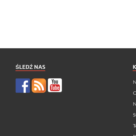
ŚLEDŹ NAS
N
O
N
S
T