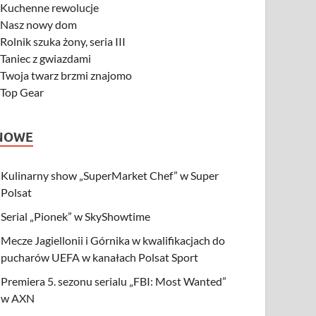
-
Kuchenne rewolucje
-
Nasz nowy dom
-
Rolnik szuka żony, seria III
-
Taniec z gwiazdami
-
Twoja twarz brzmi znajomo
-
Top Gear
NOWE
Kulinarny show „SuperMarket Chef” w Super
Polsat
Serial „Pionek” w SkyShowtime
Mecze Jagiellonii i Górnika w kwalifikacjach do
pucharów UEFA w kanałach Polsat Sport
Premiera 5. sezonu serialu „FBI: Most Wanted”
w AXN