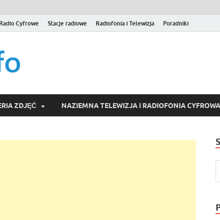
Radio Cyfrowe
Stacje radiowe
Radiofonia i Telewizja
Poradniki
naziemna.info – Telew
Niezależny portal medialny poświęcony Naziemnej Telewizji Cy
serwisom wideo na życzenie (VOD).
Wideo online, VOD
RIA ZDJĘĆ
NAZIEMNA TELEWIZJA I RADIOFONIA CYFROW