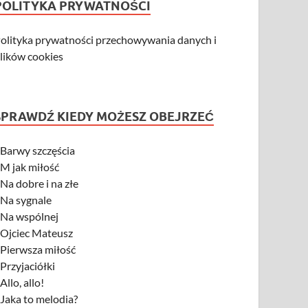
POLITYKA PRYWATNOŚCI
olityka prywatności przechowywania danych i
lików cookies
SPRAWDŹ KIEDY MOŻESZ OBEJRZEĆ
-
Barwy szczęścia
-
M jak miłość
-
Na dobre i na złe
-
Na sygnale
-
Na wspólnej
-
Ojciec Mateusz
-
Pierwsza miłość
-
Przyjaciółki
-
Allo, allo!
-
Jaka to melodia?