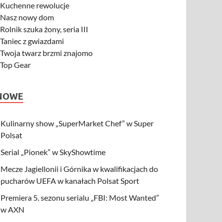
-
Kuchenne rewolucje
-
Nasz nowy dom
-
Rolnik szuka żony, seria III
-
Taniec z gwiazdami
-
Twoja twarz brzmi znajomo
-
Top Gear
NOWE
Kulinarny show „SuperMarket Chef” w Super
Polsat
Serial „Pionek” w SkyShowtime
Mecze Jagiellonii i Górnika w kwalifikacjach do
pucharów UEFA w kanałach Polsat Sport
Premiera 5. sezonu serialu „FBI: Most Wanted”
w AXN