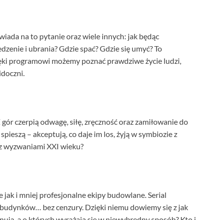
iada na to pytanie oraz wiele innych: jak będąc
zenie i ubrania? Gdzie spać? Gdzie się umyć? To
zięki programowi możemy poznać prawdziwe życie ludzi,
idoczni.
 gór czerpią odwagę, siłę, zręczność oraz zamiłowanie do
 spieszą – akceptują, co daje im los, żyją w symbiozie z
e z wyzwaniami XXI wieku?
jak i mniej profesjonalne ekipy budowlane. Serial
budynków… bez cenzury. Dzięki niemu dowiemy się z jak
ują, a o których wyrażają się w niewybredny sposób? Kto i