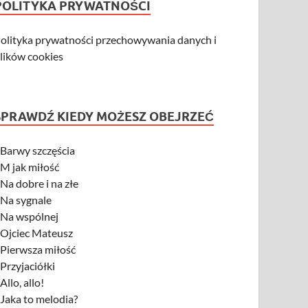
POLITYKA PRYWATNOŚCI
olityka prywatności przechowywania danych i
lików cookies
SPRAWDŹ KIEDY MOŻESZ OBEJRZEĆ
-
Barwy szczęścia
-
M jak miłość
-
Na dobre i na złe
-
Na sygnale
-
Na wspólnej
-
Ojciec Mateusz
-
Pierwsza miłość
-
Przyjaciółki
-
Allo, allo!
-
Jaka to melodia?