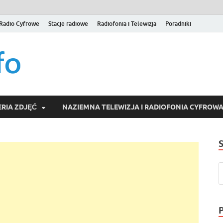
Radio Cyfrowe
Stacje radiowe
Radiofonia i Telewizja
Poradniki
naziemna.info – Telew
Niezależny portal medialny poświęcony Naziemnej Telewizji Cy
serwisom wideo na życzenie (VOD).
Wideo online, VOD
RIA ZDJĘĆ
NAZIEMNA TELEWIZJA I RADIOFONIA CYFROW