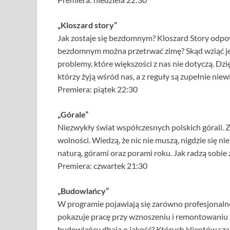
„Kloszard story”
Jak zostaje się bezdomnym? Kloszard Story odpow
bezdomnym można przetrwać zimę? Skąd wziąć jed
problemy, które większości z nas nie dotyczą. D
którzy żyją wśród nas, a z reguły są zupełnie niew
Premiera: piątek 22:30
„Górale”
Niezwykły świat współczesnych polskich górali. Z
wolności. Wiedzą, że nic nie muszą, nigdzie się nie
naturą, górami oraz porami roku. Jak radzą sobi
Premiera: czwartek 21:30
„Budowlańcy”
W programie pojawiają się zarówno profesjonalne 
pokazuje pracę przy wznoszeniu i remontowaniu 
budowlańcy dbają o jakość? Których klientów szan