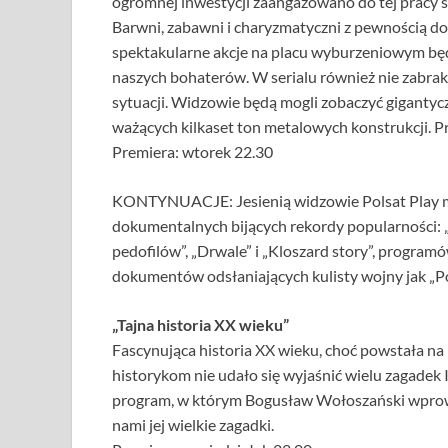
ogromnej inwestycji zaangażowano do tej pracy se
Barwni, zabawni i charyzmatyczni z pewnością do
spektakularne akcje na placu wyburzeniowym bę
naszych bohaterów. W serialu również nie zabrak
sytuacji. Widzowie będą mogli zobaczyć giganty
ważących kilkaset ton metalowych konstrukcji. P
Premiera: wtorek 22.30
KONTYNUACJE: Jesienią widzowie Polsat Play mog
dokumentalnych bijących rekordy popularności: „
pedofilów”, „Drwale” i „Kloszard story”, progra
dokumentów odsłaniających kulisty wojny jak „Posz
„Tajna historia XX wieku”
Fascynująca historia XX wieku, choć powstała na 
historykom nie udało się wyjaśnić wielu zagadek 
program, w którym Bogusław Wołoszański wprowad
nami jej wielkie zagadki.