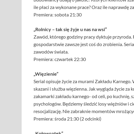
ile płaci za wykonane prace? Oraz ile naprawdę 
Premiera: sobota 21:30
„Rolnicy – tak się żyje u nas na wsi”
Zawód, którego godziny pracy dyktuje przyroda. 
gospodarstwie zawsze jest coś do zrobienia. Seri
zawodów świata.
Premiera: czwartek 22:30
„Więzienie”
Serial opisuje życie za murami Zakładu Karnego.
skazani i służba więzienna. Jak wygląda życie za
zakamarki zakładu karnego- od celi, po kuchnię, sz
psychologów. Będziemy śledzić losy więźniów i ci
resocjalizację. Nie zabraknie momentów mrożącyc
Premiera: środa 21:30 (2 odcinki)
„Kołowrotek”