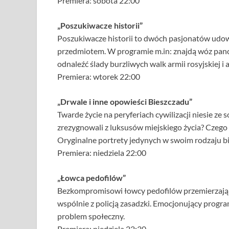
Premiera: sobota 22:00
„Poszukiwacze historii”
Poszukiwacze historii to dwóch pasjonatów udow
przedmiotem. W programie m.in: znajdą wóz panc
odnaleźć ślady burzliwych walk armii rosyjskiej i 
Premiera: wtorek 22:00
„Drwale i inne opowieści Bieszczadu”
Twarde życie na peryferiach cywilizacji niesie ze 
zrezygnowali z luksusów miejskiego życia? Czego s
Oryginalne portrety jedynych w swoim rodzaju bi
Premiera: niedziela 22:00
„Łowca pedofilów”
Bezkompromisowi łowcy pedofilów przemierzają P
wspólnie z policją zasadzki. Emocjonujący progra
problem społeczny.
Premiera: niedziela 22:30