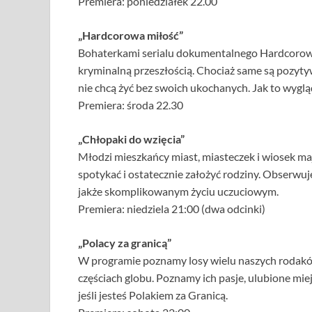
Premiera: poniedziałek 22.00
„Hardcorowa miłość”
Bohaterkami serialu dokumentalnego Hardcorowa 
kryminalną przeszłością. Chociaż same są pozytywn
nie chcą żyć bez swoich ukochanych. Jak to wygl
Premiera: środa 22.30
„Chłopaki do wzięcia”
Młodzi mieszkańcy miast, miasteczek i wiosek ma
spotykać i ostatecznie założyć rodziny. Obserwuj
jakże skomplikowanym życiu uczuciowym.
Premiera: niedziela 21:00 (dwa odcinki)
„Polacy za granicą”
W programie poznamy losy wielu naszych rodaków
częściach globu. Poznamy ich pasje, ulubione miejs
jeśli jesteś Polakiem za Granicą.