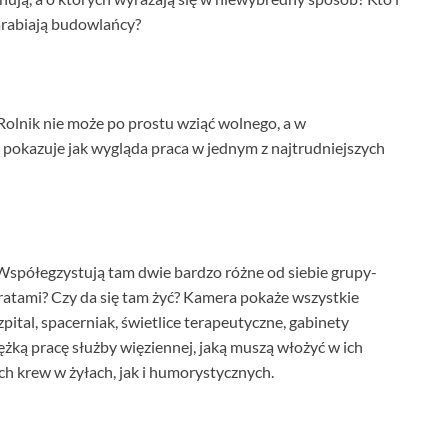
zarabiają budowlańcy?
Rolnik nie może po prostu wziąć wolnego, a w
a pokazuje jak wygląda praca w jednym z najtrudniejszych
 Współegzystują tam dwie bardzo różne od siebie grupy-
 kratami? Czy da się tam żyć? Kamera pokaże wszystkie
pital, spacerniak, świetlice terapeutyczne, gabinety
ężką pracę służby więziennej, jaką muszą włożyć w ich
h krew w żyłach, jak i humorystycznych.