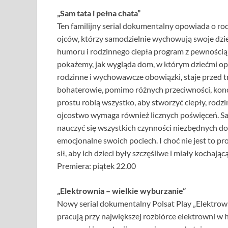
„Sam tata i pełna chata”
Ten familijny serial dokumentalny opowiada o rodzi
ojców, którzy samodzielnie wychowują swoje dzie
humoru i rodzinnego ciepła program z pewności
pokażemy, jak wygląda dom, w którym dziećmi opie
rodzinne i wychowawcze obowiązki, staje przed 
bohaterowie, pomimo różnych przeciwności, konce
prostu robią wszystko, aby stworzyć ciepły, rod
ojcostwo wymaga również licznych poświęceń. Sa
nauczyć się wszystkich czynności niezbędnych d
emocjonalne swoich pociech. I choć nie jest to pr
sił, aby ich dzieci były szczęśliwe i miały kocha
Premiera: piątek 22.00
„Elektrownia – wielkie wyburzanie”
Nowy serial dokumentalny Polsat Play „Elektrown
pracują przy największej rozbiórce elektrowni w 