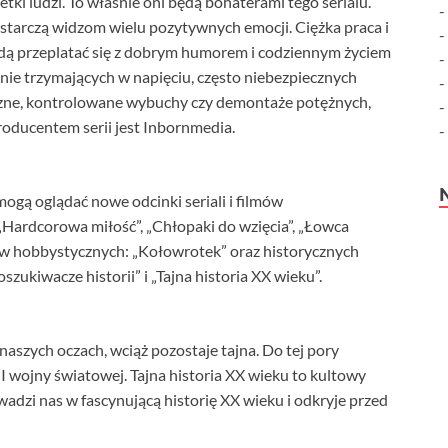
tki ludzi. To właśnie oni będą bohaterami tego serialu.
starczą widzom wielu pozytywnych emocji. Ciężka praca i
dą przeplatać się z dobrym humorem i codziennym życiem
nie trzymających w napięciu, często niebezpiecznych
czne, kontrolowane wybuchy czy demontaże potężnych,
roducentem serii jest Inbornmedia.
ą oglądać nowe odcinki seriali i filmów
Hardcorowa miłość”, „Chłopaki do wzięcia”, „Łowca
mów hobbystycznych: „Kołowrotek” oraz historycznych
ukiwacze historii” i „Tajna historia XX wieku”.
naszych oczach, wciąż pozostaje tajna. Do tej pory
II wojny światowej. Tajna historia XX wieku to kultowy
zi nas w fascynującą historię XX wieku i odkryje przed