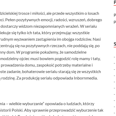
cielskiej trosce i miłości, ale przede wszystkim o losach
P
ci. Pełen pozytywnych emocji, radości, wzruszeń, dobrego
p
ą dostarczy widzom niezapomnianych wrażeń. W serialu
kuje się tylko ich tata, który przejmując wszystkie
trudnym wyzwaniem zastąpienia im obojga rodziców. Nasi
ntrują się na pozytywnych rzeczach, nie poddają się, po
zinny dom. W programie pokażemy, że samodzielne
modzielny ojciec musi bowiem pogodzić rolę mamy i taty,
o prowadzenia domu, zaspokoić potrzeby materialne i
oste zadanie, bohaterowie serialu starają się ze wszystkich
jącą rodzinę. Za produkcję serialu odpowiada Inbornmedia.
ia – wielkie wyburzanie” opowiada o ludziach, którzy
historii Polski. Aby sprawnie przeprowadzić wyburzenie tak