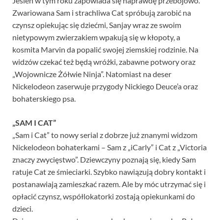
Jesień w tym roku zapowiada się naprawdę przebojowo.
Zwariowana Sam i strachliwa Cat spróbują zarobić na
czynsz opiekując się dziećmi, Sanjay wraz ze swoim
nietypowym zwierzakiem wpakują się w kłopoty, a
kosmita Marvin da popalić swojej ziemskiej rodzinie. Na
widzów czekać też będą wróżki, zabawne potwory oraz
„Wojownicze Żółwie Ninja”. Natomiast na deser
Nickelodeon zaserwuje przygody Nickiego Deuce’a oraz
bohaterskiego psa.
„SAM I CAT”
„Sam i Cat” to nowy serial z dobrze już znanymi widzom
Nickelodeon bohaterkami – Sam z „iCarly” i Cat z „Victoria
znaczy zwycięstwo”. Dziewczyny poznają się, kiedy Sam
ratuje Cat ze śmieciarki. Szybko nawiązują dobry kontakt i
postanawiają zamieszkać razem. Ale by móc utrzymać się i
opłacić czynsz, współlokatorki zostają opiekunkami do
dzieci.