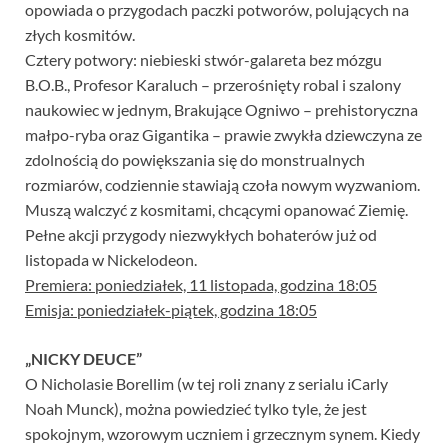
opowiada o przygodach paczki potworów, polujących na
złych kosmitów.
Cztery potwory: niebieski stwór-galareta bez mózgu
B.O.B., Profesor Karaluch – przerośnięty robal i szalony
naukowiec w jednym, Brakujące Ogniwo – prehistoryczna
małpo-ryba oraz Gigantika – prawie zwykła dziewczyna ze
zdolnością do powiększania się do monstrualnych
rozmiarów, codziennie stawiają czoła nowym wyzwaniom.
Muszą walczyć z kosmitami, chcącymi opanować Ziemię.
Pełne akcji przygody niezwykłych bohaterów już od
listopada w Nickelodeon.
Premiera: poniedziałek, 11 listopada, godzina 18:05
Emisja: poniedziałek-piątek, godzina 18:05
„NICKY DEUCE”
O Nicholasie Borellim (w tej roli znany z serialu iCarly
Noah Munck), można powiedzieć tylko tyle, że jest
spokojnym, wzorowym uczniem i grzecznym synem. Kiedy