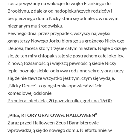
zostaje wysłany na wakacje do wujka Frankiego do
Brooklynu, z daleka od nadopiekuńczych rodziców i
bezpiecznego domu Nicky stara się odnaleźć w nowym,
nieznanym mu środowisku.
Pewnego dnia, przez przypadek, wszyscy najwięksi
gangsterzy Nowego Jorku biorą go za groźnego Nicky’ego
Deuce’a, faceta który trzęsie całym miastem. Nagle okazuje
się, że ten miły chłopak staje się postrachem całej okolicy.
Z nową tożsamością i większą pewnością siebie Nicky
lepiej poznaje siebie, odkrywa rodzinne sekrety oraz uczy
się, że nie zawsze wszystko jest tym, czym się wydaje.
„Nicky Deuce” to gangsterska opowieść w iście
komediowej odsłonie.
Premiera: niedziela, 20 października, godzina 16:00
„PIES, KTÓRY URATOWAŁ HALLOWEEN”
Zaraz przed Halloween Zeus i Bannisterowie
wprowadzają się do nowego domu. Niefortunnie, w