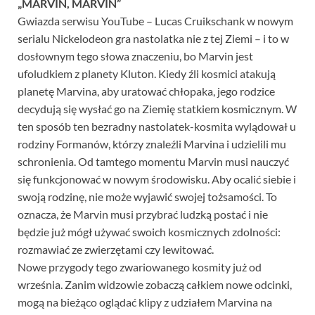
„MARVIN, MARVIN”
Gwiazda serwisu YouTube – Lucas Cruikschank w nowym
serialu Nickelodeon gra nastolatka nie z tej Ziemi – i to w
dosłownym tego słowa znaczeniu, bo Marvin jest
ufoludkiem z planety Kluton. Kiedy źli kosmici atakują
planetę Marvina, aby uratować chłopaka, jego rodzice
decydują się wysłać go na Ziemię statkiem kosmicznym. W
ten sposób ten bezradny nastolatek-kosmita wylądował u
rodziny Formanów, którzy znaleźli Marvina i udzielili mu
schronienia. Od tamtego momentu Marvin musi nauczyć
się funkcjonować w nowym środowisku. Aby ocalić siebie i
swoją rodzinę, nie może wyjawić swojej tożsamości. To
oznacza, że Marvin musi przybrać ludzką postać i nie
będzie już mógł używać swoich kosmicznych zdolności:
rozmawiać ze zwierzętami czy lewitować.
Nowe przygody tego zwariowanego kosmity już od
września. Zanim widzowie zobaczą całkiem nowe odcinki,
mogą na bieżąco oglądać klipy z udziałem Marvina na