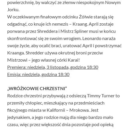
powierzchnię, by walczyć ze złemw niespokojnym Nowym
Jorku.
W oczekiwanym finałowym odcinku Żółwie starają się
odgadnąć, co knuje ich nemezis – Kraang. April zostaje
porwana przez Shreddera i Mistrz Spliner musi w końcu
skonfrontować się ze swoim wrogiem. Leonardo naraża
swoje życie, aby ocalić braci, uratować April i powstrzymać
Kraanga. Shredder używa okrutnej broni przeciw
Mistrzowi – jego własnej córki Karai!
Premiera: niedziela, 3 listopada, godzina 18:30
Emisja: niedziela, godzina 18:30
„WRÓŻKOWIE CHRZESTNI”
Rodzice chrzestni przybywają z odsieczą Timmy Turner to
przemiły chłopiec, mieszkający na przedmieściach
fikcyjnego miasta w Kalifornii – Mrokowa. Jest
jedynakiem, a jego rodzice mają dla niego bardzo mało
czasu, więc przez większość dnia pozostaje pod opieką