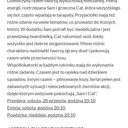
Dziewczyny razem tworzą wybuchową mieszankę. Pełna
energii, roztrzepana Sam i grzeczna Cat, która wszystkiego
się boi, często wpadają w tarapaty. Przyjaciółki mają też
różne zdanie na wiele tematów, co prowadzi do licznych
kłótni. W dodatku Sam potrafi być nieobliczalna i jest
prawdziwą twardzielką, Cat natomiast woli, kiedy
wszystko jest dobrze zorganizowane. Mimo różnic
charakteru nastolatki tworzą zgrany duet i pokonują
razem wiele przeciwności losu.
Współlokatorki w każdym odcinku mają do wykonania
różne zadania. Czasem jest to opieka nad dzieckiem
sąsiadów, innym razem – pilnowanie kozy. Serial pełen jest
zabawnych sytuacji i nieoczekiwanych zwrotów akcji,
dzięki którym widzowie pokochają „Sam i Cat”.
Premiera: sobota, 28 września, godzina 20:10
Emisja: sobota, godzina 20:10
Powtórka: niedziela, godzina 20:10