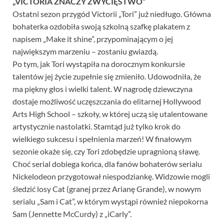
„VICTORIA ZNACZY ZWYCIĘSTWO”
Ostatni sezon przygód Victorii „Tori” już niedługo. Główna
bohaterka ozdobiła swoją szkolną szafkę plakatem z
napisem „Make it shine”, przypominającym o jej
największym marzeniu – zostaniu gwiazdą.
Po tym, jak Tori wystąpiła na dorocznym konkursie
talentów jej życie zupełnie się zmieniło. Udowodniła, że
ma piękny głos i wielki talent. W nagrodę dziewczyna
dostaje możliwość uczęszczania do elitarnej Hollywood
Arts High School – szkoły, w której uczą się utalentowane
artystycznie nastolatki. Stamtąd już tylko krok do
wielkiego sukcesu i spełnienia marzeń! W finałowym
sezonie okaże się, czy Tori zdobędzie upragnioną sławę.
Choć serial dobiega końca, dla fanów bohaterów serialu
Nickelodeon przygotował niespodziankę. Widzowie mogli
śledzić losy Cat (granej przez Arianę Grande), w nowym
serialu „Sam i Cat”, w którym wystąpi również niepokorna
Sam (Jennette McCurdy) z „iCarly”.