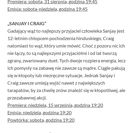
Premiera: sobota, 31 sierpnia, godzina 19:45
Emisja: sobota-niedziela, godzina 19:45
„SANJAY I CRAIG”
Gadający wąż to najlepszy przyjaciel człowieka Sanjay jest
12-letnim chłopcem pochodzenia hinduskiego, Craig
natomiast to wąż, który umie mówić. Choć z pozoru nic ich
nie łączy, to są najlepszymi przyjaciółmi i od lat tworzą
zgrany, zwariowany duet. Tych dwoje rozpiera energia, lecz
ich pomysły na zabawę nie zawsze są mądre. Ciągle pakują
się w kłopoty lub niezręczne sytuacje. Jednak Sanjay i
Craig zawsze umieją wyjść nawet z największych
tarapatów, by za chwilę znów znaleźć się w kłopotliwej, ale
przezabawnej akcji.
Premiera: niedziela, 15 września, godzina 19:20
Emisja: niedziela, godzina 19:20
Powtórka: sobota, godzina 19:20