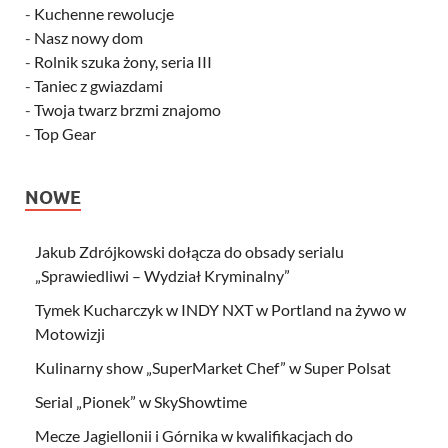
-
Kuchenne rewolucje
-
Nasz nowy dom
-
Rolnik szuka żony, seria III
-
Taniec z gwiazdami
-
Twoja twarz brzmi znajomo
-
Top Gear
NOWE
Jakub Zdrójkowski dołącza do obsady serialu
„Sprawiedliwi – Wydział Kryminalny”
Tymek Kucharczyk w INDY NXT w Portland na żywo w
Motowizji
Kulinarny show „SuperMarket Chef” w Super Polsat
Serial „Pionek” w SkyShowtime
Mecze Jagiellonii i Górnika w kwalifikacjach do