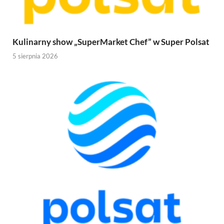
Kulinarny show „SuperMarket Chef” w Super Polsat
5 sierpnia 2026