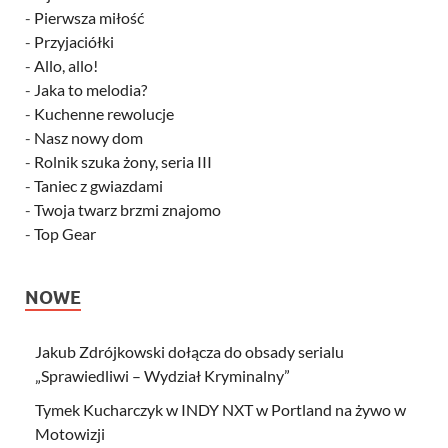
-
Pierwsza miłość
-
Przyjaciółki
-
Allo, allo!
-
Jaka to melodia?
-
Kuchenne rewolucje
-
Nasz nowy dom
-
Rolnik szuka żony, seria III
-
Taniec z gwiazdami
-
Twoja twarz brzmi znajomo
-
Top Gear
NOWE
Jakub Zdrójkowski dołącza do obsady serialu
„Sprawiedliwi – Wydział Kryminalny”
Tymek Kucharczyk w INDY NXT w Portland na żywo w
Motowizji