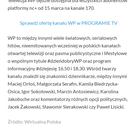
Telewizja WP będzie dostępna dla wszystkich abonentów
platformy nc+ od 15 marca na kanale 170.
Sprawdź ofertę kanału WP w PROGRAMIE TV
WP to między innymi wiele światowych, serialowych
hitów, nieemitowanych wcześniej w polskich kanałach
otwartej telewizji oraz pasma publicystyczne i lifestylowe
o wspólnym tytule #dzieńdobryWP oraz program
informacyjny #dziejesię 16.50 i 18.30. Wśród twarzy
kanału znaleźli się znakomici dziennikarze, między innymi
Maciej Orłoś, Małgorzata Serafin, Kamila Biedrzycka-
Osica, Igor Sokołowski, Marcin Antosiewicz, Karolina
Jakobsche oraz komentatorzy różnych opcji politycznych,
Jacek Żakowski, Sławomir Sierakowski czy Paweł Lisicki.
Źródło: Wirtualna Polska