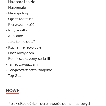
-
Na dobre i na złe
-
Na sygnale
-
Na wspólnej
-
Ojciec Mateusz
-
Pierwsza miłość
-
Przyjaciółki
-
Allo, allo!
-
Jaka to melodia?
-
Kuchenne rewolucje
-
Nasz nowy dom
-
Rolnik szuka żony, seria III
-
Taniec z gwiazdami
-
Twoja twarz brzmi znajomo
-
Top Gear
NOWE
PolskieRadio24.pl liderem wśród domen radiowych