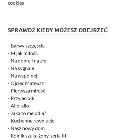
cookies
SPRAWDŹ KIEDY MOŻESZ OBEJRZEĆ
-
Barwy szczęścia
-
M jak miłość
-
Na dobre i na złe
-
Na sygnale
-
Na wspólnej
-
Ojciec Mateusz
-
Pierwsza miłość
-
Przyjaciółki
-
Allo, allo!
-
Jaka to melodia?
-
Kuchenne rewolucje
-
Nasz nowy dom
-
Rolnik szuka żony, seria III