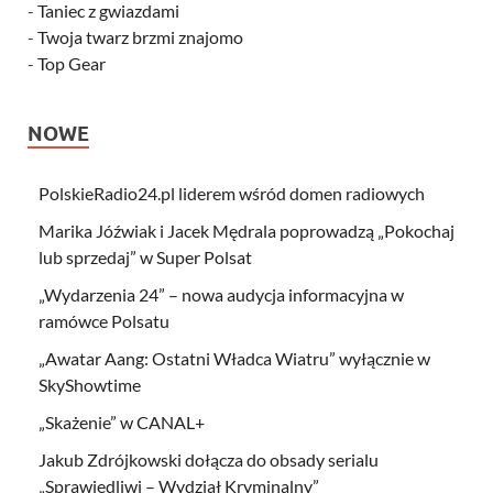
-
Taniec z gwiazdami
-
Twoja twarz brzmi znajomo
-
Top Gear
NOWE
PolskieRadio24.pl liderem wśród domen radiowych
Marika Jóźwiak i Jacek Mędrala poprowadzą „Pokochaj
lub sprzedaj” w Super Polsat
„Wydarzenia 24” – nowa audycja informacyjna w
ramówce Polsatu
„Awatar Aang: Ostatni Władca Wiatru” wyłącznie w
SkyShowtime
„Skażenie” w CANAL+
Jakub Zdrójkowski dołącza do obsady serialu
„Sprawiedliwi – Wydział Kryminalny”