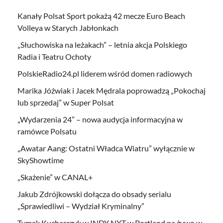
Kanały Polsat Sport pokażą 42 mecze Euro Beach
Volleya w Starych Jabłonkach
„Słuchowiska na leżakach” – letnia akcja Polskiego
Radia i Teatru Ochoty
PolskieRadio24.pl liderem wśród domen radiowych
Marika Jóźwiak i Jacek Mędrala poprowadzą „Pokochaj
lub sprzedaj” w Super Polsat
„Wydarzenia 24” – nowa audycja informacyjna w
ramówce Polsatu
„Awatar Aang: Ostatni Władca Wiatru” wyłącznie w
SkyShowtime
„Skażenie” w CANAL+
Jakub Zdrójkowski dołącza do obsady serialu
„Sprawiedliwi – Wydział Kryminalny”
Tymek Kucharczyk w INDY NXT w Portland na żywo w