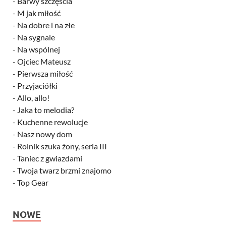
-
Barwy szczęścia
-
M jak miłość
-
Na dobre i na złe
-
Na sygnale
-
Na wspólnej
-
Ojciec Mateusz
-
Pierwsza miłość
-
Przyjaciółki
-
Allo, allo!
-
Jaka to melodia?
-
Kuchenne rewolucje
-
Nasz nowy dom
-
Rolnik szuka żony, seria III
-
Taniec z gwiazdami
-
Twoja twarz brzmi znajomo
-
Top Gear
NOWE