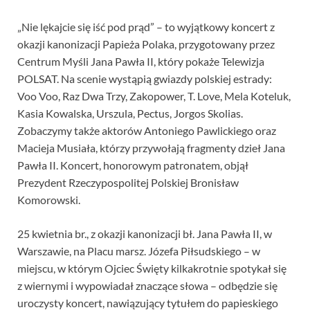
„Nie lękajcie się iść pod prąd” – to wyjątkowy koncert z
okazji kanonizacji Papieża Polaka, przygotowany przez
Centrum Myśli Jana Pawła II, który pokaże Telewizja
POLSAT. Na scenie wystąpią gwiazdy polskiej estrady:
Voo Voo, Raz Dwa Trzy, Zakopower, T. Love, Mela Koteluk,
Kasia Kowalska, Urszula, Pectus, Jorgos Skolias.
Zobaczymy także aktorów Antoniego Pawlickiego oraz
Macieja Musiała, którzy przywołają fragmenty dzieł Jana
Pawła II. Koncert, honorowym patronatem, objął
Prezydent Rzeczypospolitej Polskiej Bronisław
Komorowski.
25 kwietnia br., z okazji kanonizacji bł. Jana Pawła II, w
Warszawie, na Placu marsz. Józefa Piłsudskiego – w
miejscu, w którym Ojciec Święty kilkakrotnie spotykał się
z wiernymi i wypowiadał znaczące słowa – odbędzie się
uroczysty koncert, nawiązujący tytułem do papieskiego