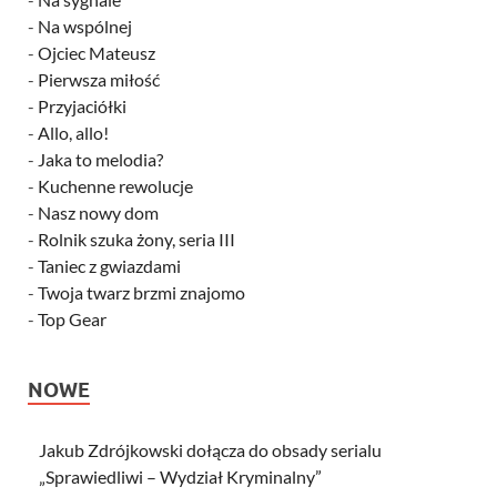
-
Na wspólnej
-
Ojciec Mateusz
-
Pierwsza miłość
-
Przyjaciółki
-
Allo, allo!
-
Jaka to melodia?
-
Kuchenne rewolucje
-
Nasz nowy dom
-
Rolnik szuka żony, seria III
-
Taniec z gwiazdami
-
Twoja twarz brzmi znajomo
-
Top Gear
NOWE
Jakub Zdrójkowski dołącza do obsady serialu
„Sprawiedliwi – Wydział Kryminalny”