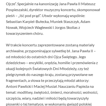
Ojcze”. Specjalnie na kanonizację Jana Pawła II Mateusz
Pospieszalski, dyrektor muzyczny koncertu, skomponował
pieśń – „Iść pod prąd”. Utwór wykonają wspólnie:
Sebastian Karpiel-Bułecka, Muniek Staszczyk, Adam
Nowak, Wojciech Waglewski i Jorgos Skolias z
towarzyszeniem chóru.
W trakcie koncertu zaprezentowane zostaną materiały
archiwalne, przypominające sylwetkę bł. Jana Pawła II –
od młodości do ostatnich dni Ojca Świętego. Jego
dziedzictwo – encykliki, orędzia, homilie i przemówienia z
okazji kolejnych Światowych Dni Młodzieży, czy też
pielgrzymek do naszego kraju, zostaną przywołane we
fragmentach, a słowa te przeczytają młodzi aktorzy:
Antoni Pawlicki i Maciej Musiał. Nauczaniu Papieża na
temat: modlitwy, świętości, śmierci, moralności, wolności,
szczęścia, wiary, nadziei i miłości będą towarzyszyły
piosenki o tej tematyce, w wykonaniu gwiazd polskiej