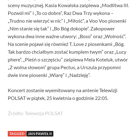
sceny muzycznej. Kasia Kowalska zaśpiewa „Modlitwa III.
Pozwól mi” i „To co dobre”, Raz Dwa Trzy wykona –
„Trudno nie wierzyć w nic” i „Miłość”, a Voo Voo piosenki
„Nim stanie się tak” i „Bo Bóg dokopie”. Zakopower
wykona dwa inne ważne utwory: „Boso” oraz „Wolność”.
Na scenie pojawi się również T. Love z piosenkami „Bóg.
Tak bardzo chciałbym zostać kumplem twym” oraz „Lucy
phere”. „Pieśń o szczęściu” zaśpiewa Mela Koteluk, utwór
„Z wolna słowom” grupa Pectus, a Urszula przypomni
dwie inne piosenki „Wiarę” i „Nadzieję”.
Koncert zostanie wyemitowany na antenie Telewizji
POLSAT w piątek, 25 kwietnia o godzinie 22:05.
Źródło: Telewizja POLSAT
TAGGED
JAN PAWEŁ II