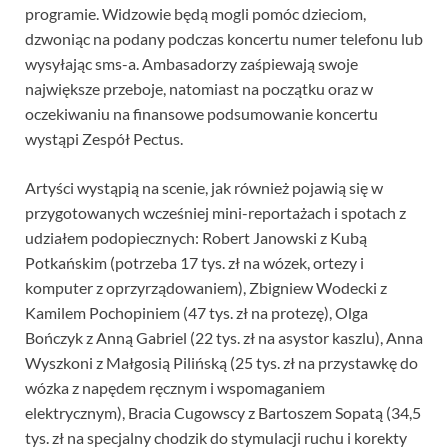
programie. Widzowie będą mogli pomóc dzieciom,
dzwoniąc na podany podczas koncertu numer telefonu lub
wysyłając sms-a. Ambasadorzy zaśpiewają swoje
największe przeboje, natomiast na początku oraz w
oczekiwaniu na finansowe podsumowanie koncertu
wystąpi Zespół Pectus.
Artyści wystąpią na scenie, jak również pojawią się w
przygotowanych wcześniej mini-reportażach i spotach z
udziałem podopiecznych: Robert Janowski z Kubą
Potkańskim (potrzeba 17 tys. zł na wózek, ortezy i
komputer z oprzyrządowaniem), Zbigniew Wodecki z
Kamilem Pochopiniem (47 tys. zł na protezę), Olga
Bończyk z Anną Gabriel (22 tys. zł na asystor kaszlu), Anna
Wyszkoni z Małgosią Pilińską (25 tys. zł na przystawkę do
wózka z napędem ręcznym i wspomaganiem
elektrycznym), Bracia Cugowscy z Bartoszem Sopatą (34,5
tys. zł na specjalny chodzik do stymulacji ruchu i korekty