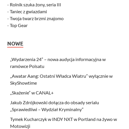
-
Rolnik szuka żony, seria III
-
Taniec z gwiazdami
-
Twoja twarz brzmi znajomo
-
Top Gear
NOWE
„Wydarzenia 24” – nowa audycja informacyjna w
ramówce Polsatu
„Awatar Aang: Ostatni Władca Wiatru” wyłącznie w
SkyShowtime
„Skażenie” w CANAL+
Jakub Zdrójkowski dołącza do obsady serialu
„Sprawiedliwi – Wydział Kryminalny”
Tymek Kucharczyk w INDY NXT w Portland na żywo w
Motowizji