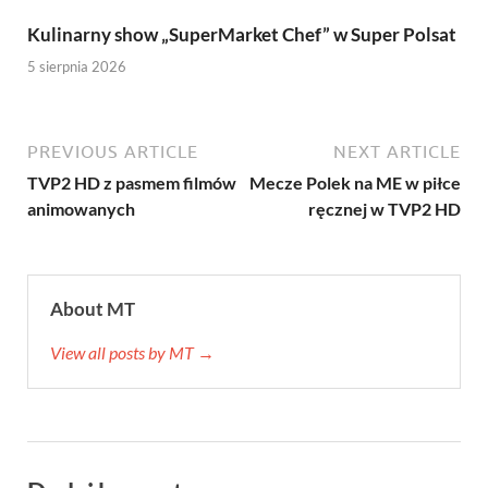
Kulinarny show „SuperMarket Chef” w Super Polsat
5 sierpnia 2026
PREVIOUS ARTICLE
NEXT ARTICLE
TVP2 HD z pasmem filmów
Mecze Polek na ME w piłce
animowanych
ręcznej w TVP2 HD
About MT
View all posts by MT →