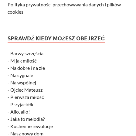
Polityka prywatności przechowywania danych i plików
cookies
SPRAWDŹ KIEDY MOŻESZ OBEJRZEĆ
-
Barwy szczęścia
-
M jak miłość
-
Na dobre i na złe
-
Na sygnale
-
Na wspólnej
-
Ojciec Mateusz
-
Pierwsza miłość
-
Przyjaciółki
-
Allo, allo!
-
Jaka to melodia?
-
Kuchenne rewolucje
-
Nasz nowy dom