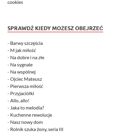
cookies
SPRAWDŹ KIEDY MOŻESZ OBEJRZEĆ
-
Barwy szczęścia
-
M jak miłość
-
Na dobre i na złe
-
Na sygnale
-
Na wspólnej
-
Ojciec Mateusz
-
Pierwsza miłość
-
Przyjaciółki
-
Allo, allo!
-
Jaka to melodia?
-
Kuchenne rewolucje
-
Nasz nowy dom
-
Rolnik szuka żony, seria III