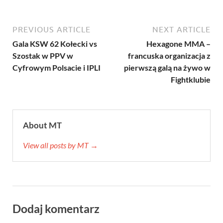
PREVIOUS ARTICLE
NEXT ARTICLE
Gala KSW 62 Kołecki vs
Hexagone MMA –
Szostak w PPV w
francuska organizacja z
Cyfrowym Polsacie i IPLI
pierwszą galą na żywo w
Fightklubie
About MT
View all posts by MT →
Dodaj komentarz