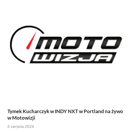
Tymek Kucharczyk w INDY NXT w Portland na żywo
w Motowizji
6 sierpnia 2026