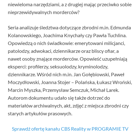
niewieloma narzędziami, a z drugiej mając przeciwko sobie
nieprzewidywalnych morderców?
Seria analizuje śledztwa dotyczące zbrodni m.in. Edmunda
Kolanowskiego, Joachima Knychały czy Pawła Tuchlina.
Opowiedzą o nich świadkowie: emerytowani milicjanci,
patolodzy, adwokaci, dziennikarze oraz bliscy ofiar, a
nawet osoby znające morderców. Opowieść uzupełniają
eksperci: profilerzy, seksuolodzy, kryminolodzy,
dziennikarze. Wśród nich m.in. Jan Gołębiowski, Paweł
Moczydłowski, Joanna Stojer – Polańska, Łukasz Wroński,
Marcin Myszka, Przemysław Semczuk, Michał Larek.
Autorom dokumentu udało się także dotrzeć do
materiałów archiwalnych, akt, zdjęć z miejsca zbrodni czy
starych artykułów prasowych.
Sprawdź ofertę kanału CBS Reality w PROGRAMIE TV