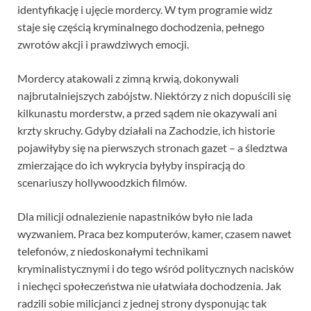
identyfikację i ujęcie mordercy. W tym programie widz
staje się częścią kryminalnego dochodzenia, pełnego
zwrotów akcji i prawdziwych emocji.
Mordercy atakowali z zimną krwią, dokonywali
najbrutalniejszych zabójstw. Niektórzy z nich dopuścili się
kilkunastu morderstw, a przed sądem nie okazywali ani
krzty skruchy. Gdyby działali na Zachodzie, ich historie
pojawiłyby się na pierwszych stronach gazet – a śledztwa
zmierzające do ich wykrycia byłyby inspiracją do
scenariuszy hollywoodzkich filmów.
Dla milicji odnalezienie napastników było nie lada
wyzwaniem. Praca bez komputerów, kamer, czasem nawet
telefonów, z niedoskonałymi technikami
kryminalistycznymi i do tego wśród politycznych nacisków
i niechęci społeczeństwa nie ułatwiała dochodzenia. Jak
radzili sobie milicjanci z jednej strony dysponując tak