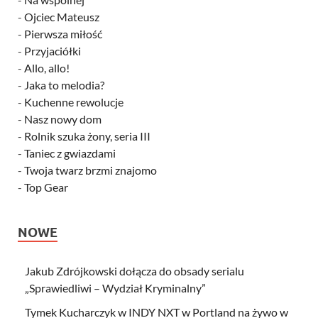
-
Ojciec Mateusz
-
Pierwsza miłość
-
Przyjaciółki
-
Allo, allo!
-
Jaka to melodia?
-
Kuchenne rewolucje
-
Nasz nowy dom
-
Rolnik szuka żony, seria III
-
Taniec z gwiazdami
-
Twoja twarz brzmi znajomo
-
Top Gear
NOWE
Jakub Zdrójkowski dołącza do obsady serialu
„Sprawiedliwi – Wydział Kryminalny”
Tymek Kucharczyk w INDY NXT w Portland na żywo w