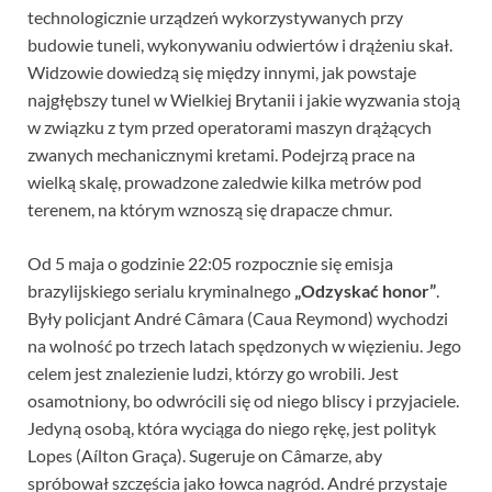
technologicznie urządzeń wykorzystywanych przy
budowie tuneli, wykonywaniu odwiertów i drążeniu skał.
Widzowie dowiedzą się między innymi, jak powstaje
najgłębszy tunel w Wielkiej Brytanii i jakie wyzwania stoją
w związku z tym przed operatorami maszyn drążących
zwanych mechanicznymi kretami. Podejrzą prace na
wielką skalę, prowadzone zaledwie kilka metrów pod
terenem, na którym wznoszą się drapacze chmur.
Od 5 maja o godzinie 22:05 rozpocznie się emisja
brazylijskiego serialu kryminalnego
„Odzyskać honor”
.
Były policjant André Câmara (Caua Reymond) wychodzi
na wolność po trzech latach spędzonych w więzieniu. Jego
celem jest znalezienie ludzi, którzy go wrobili. Jest
osamotniony, bo odwrócili się od niego bliscy i przyjaciele.
Jedyną osobą, która wyciąga do niego rękę, jest polityk
Lopes (Aílton Graça). Sugeruje on Câmarze, aby
spróbował szczęścia jako łowca nagród. André przystaje