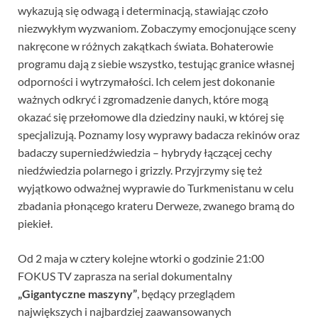
wykazują się odwagą i determinacją, stawiając czoło
niezwykłym wyzwaniom. Zobaczymy emocjonujące sceny
nakręcone w różnych zakątkach świata. Bohaterowie
programu dają z siebie wszystko, testując granice własnej
odporności i wytrzymałości. Ich celem jest dokonanie
ważnych odkryć i zgromadzenie danych, które mogą
okazać się przełomowe dla dziedziny nauki, w której się
specjalizują. Poznamy losy wyprawy badacza rekinów oraz
badaczy superniedźwiedzia – hybrydy łączącej cechy
niedźwiedzia polarnego i grizzly. Przyjrzymy się też
wyjątkowo odważnej wyprawie do Turkmenistanu w celu
zbadania płonącego krateru Derweze, zwanego bramą do
piekieł.
Od 2 maja w cztery kolejne wtorki o godzinie 21:00
FOKUS TV zaprasza na serial dokumentalny
„Gigantyczne maszyny”
, będący przeglądem
największych i najbardziej zaawansowanych