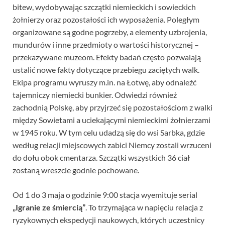
bitew, wydobywając szczątki niemieckich i sowieckich
żołnierzy oraz pozostałości ich wyposażenia. Poległym
organizowane są godne pogrzeby, a elementy uzbrojenia,
mundurów i inne przedmioty o wartości historycznej –
przekazywane muzeom. Efekty badań często pozwalają
ustalić nowe fakty dotyczące przebiegu zaciętych walk.
Ekipa programu wyruszy m.in. na Łotwę, aby odnaleźć
tajemniczy niemiecki bunkier. Odwiedzi również
zachodnią Polskę, aby przyjrzeć się pozostałościom z walki
między Sowietami a uciekającymi niemieckimi żołnierzami
w 1945 roku. W tym celu udadzą się do wsi Sarbka, gdzie
według relacji miejscowych zabici Niemcy zostali wrzuceni
do dołu obok cmentarza. Szczątki wszystkich 36 ciał
zostaną wreszcie godnie pochowane.
Od 1 do 3 maja o godzinie 9:00 stacja wyemituje serial
„Igranie ze śmiercią”
. To trzymająca w napięciu relacja z
ryzykownych ekspedycji naukowych, których uczestnicy