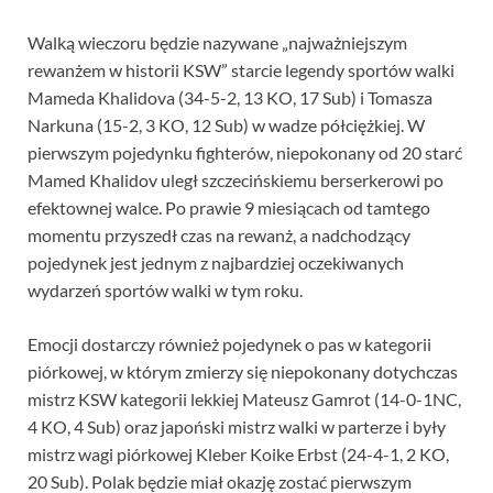
Walką wieczoru będzie nazywane „najważniejszym
rewanżem w historii KSW” starcie legendy sportów walki
Mameda Khalidova (34-5-2, 13 KO, 17 Sub) i Tomasza
Narkuna (15-2, 3 KO, 12 Sub) w wadze półciężkiej. W
pierwszym pojedynku fighterów, niepokonany od 20 starć
Mamed Khalidov uległ szczecińskiemu berserkerowi po
efektownej walce. Po prawie 9 miesiącach od tamtego
momentu przyszedł czas na rewanż, a nadchodzący
pojedynek jest jednym z najbardziej oczekiwanych
wydarzeń sportów walki w tym roku.
Emocji dostarczy również pojedynek o pas w kategorii
piórkowej, w którym zmierzy się niepokonany dotychczas
mistrz KSW kategorii lekkiej Mateusz Gamrot (14-0-1NC,
4 KO, 4 Sub) oraz japoński mistrz walki w parterze i były
mistrz wagi piórkowej Kleber Koike Erbst (24-4-1, 2 KO,
20 Sub). Polak będzie miał okazję zostać pierwszym