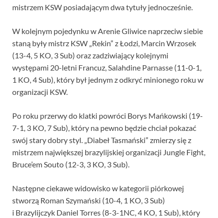
mistrzem KSW posiadającym dwa tytuły jednocześnie.
W kolejnym pojedynku w Arenie Gliwice naprzeciw siebie
staną były mistrz KSW „Rekin” z Łodzi, Marcin Wrzosek
(13-4, 5 KO, 3 Sub) oraz zadziwiający kolejnymi
występami 20-letni Francuz, Salahdine Parnasse (11-0-1,
1 KO, 4 Sub), który był jednym z odkryć minionego roku w
organizacji KSW.
Po roku przerwy do klatki powróci Borys Mańkowski (19-
7-1, 3 KO, 7 Sub), który na pewno będzie chciał pokazać
swój stary dobry styl. „Diabeł Tasmański” zmierzy się z
mistrzem największej brazylijskiej organizacji Jungle Fight,
Bruce’em Souto (12-3, 3 KO, 3 Sub).
Następne ciekawe widowisko w kategorii piórkowej
stworzą Roman Szymański (10-4, 1 KO, 3 Sub)
i Brazylijczyk Daniel Torres (8-3-1NC, 4 KO, 1 Sub), który