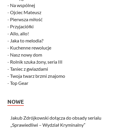
-
Na wspólnej
-
Ojciec Mateusz
-
Pierwsza miłość
-
Przyjaciółki
-
Allo, allo!
-
Jaka to melodia?
-
Kuchenne rewolucje
-
Nasz nowy dom
-
Rolnik szuka żony, seria III
-
Taniec z gwiazdami
-
Twoja twarz brzmi znajomo
-
Top Gear
NOWE
Jakub Zdrójkowski dołącza do obsady serialu
„Sprawiedliwi – Wydział Kryminalny”