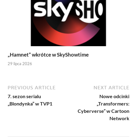
„Hamnet” wkrótce w SkyShowtime
29 lipca 2026
PREVIOUS ARTICLE
NEXT ARTICLE
7. sezon serialu
Nowe odcinki
„Blondynka” w TVP1
„Transformers:
Cyberverse” w Cartoon
Network