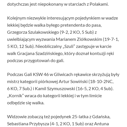
dotychczas jest niepokonany w starciach z Polakami.
Kolejnym niezwykle interesującym pojedynkiem w wadze
lekkiej będzie walka byłego pretendenta do pasa,
Grzegorza Szulakowskiego (9-2, 2 KO, 5 Sub) z
uwielbiającym wyzwania Marianem Ziółkowskim (19-7-1,
5 KO, 12 Sub). Nieobliczalny „Szuli” zastępuje w karcie
walk Gracjana Szadzińskiego, który doznał kontuzji ręki
podczas przygotowań do gali.
Podczas Gali KSW 46 w Gliwicach rękawice skrzyżują były
mistrz kategorii piórkowej Artur Sowiński (18-10-2NC,
6 KO, 7 Sub.) i Kamil Szymuszowski (16-5, 2 KO, 4 Sub).
„Kornik” wraca do kategorii lekkiej i w tym limicie
odbędzie się walka.
Widzowie zobaczą też pojedynek 25-latka z Gdańska,
Sebastiana Przybysza (4-1, 2 KO, 1 Sub) oraz Antuna