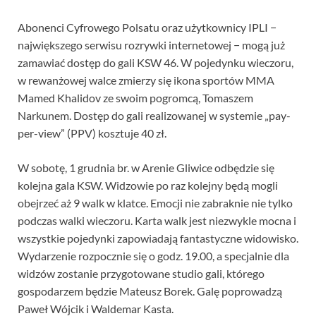
Abonenci Cyfrowego Polsatu oraz użytkownicy IPLI −
największego serwisu rozrywki internetowej − mogą już
zamawiać dostęp do gali KSW 46. W pojedynku wieczoru,
w rewanżowej walce zmierzy się ikona sportów MMA
Mamed Khalidov ze swoim pogromcą, Tomaszem
Narkunem. Dostęp do gali realizowanej w systemie „pay-
per-view” (PPV) kosztuje 40 zł.
W sobotę, 1 grudnia br. w Arenie Gliwice odbędzie się
kolejna gala KSW. Widzowie po raz kolejny będą mogli
obejrzeć aż 9 walk w klatce. Emocji nie zabraknie nie tylko
podczas walki wieczoru. Karta walk jest niezwykle mocna i
wszystkie pojedynki zapowiadają fantastyczne widowisko.
Wydarzenie rozpocznie się o godz. 19.00, a specjalnie dla
widzów zostanie przygotowane studio gali, którego
gospodarzem będzie Mateusz Borek. Galę poprowadzą
Paweł Wójcik i Waldemar Kasta.