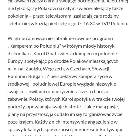
ciekawych rzeczy o kraju swojego pochodzenia. Teleturniej
nie tylko łączy Polaków na całym świecie, ale łączy także
pokolenia – przed telewizorami zasiadają całe rodziny.
Teleturniej w każdą niedzielę o godz. 16:30 w TVP Polonia.
W letnie ramówce nie zabraknie również programu
„Kamperem po Południu”, w którym młody historyk i
dziennikarz, Karol Gnat zwiedza kamperem południe
Europy, spotykając po drodze Polaków mieszkających
m.in. na: Zaolziu, Węgrzech, w Czechach, Słowacji,
Rumunii i Bułgarii. Z perspektywy kampera życie w
środkowej i południowej Europie wygląda niezwykle
swojsko, chwilami romantycznie, a często bardzo
zabawnie. Polacy, których Karol spotyka w trakcie swojej
podróży, opowiadają swoje historie – jakie mają pasje,
plany na przyszłość, jak udało im się zorganizować życie
poza krajem. Każdy z nich intensywnie angażuje się w
sprawy lokalnych społeczności jednocześnie kultywując