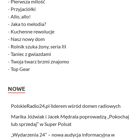
-
Pierwsza miłość
-
Przyjaciółki
-
Allo, allo!
-
Jaka to melodia?
-
Kuchenne rewolucje
-
Nasz nowy dom
-
Rolnik szuka żony, seria III
-
Taniec z gwiazdami
-
Twoja twarz brzmi znajomo
-
Top Gear
NOWE
PolskieRadio24.pl liderem wśród domen radiowych
Marika Jóźwiak i Jacek Mędrala poprowadzą „Pokochaj
lub sprzedaj” w Super Polsat
„Wydarzenia 24” – nowa audycja informacyjna w