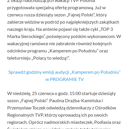
Z okazji nadchodzących wakacji TVP Polonia
przygotowała specjalną ofertę programową. Już w
czerwcu rusza dziesiąty sezon „Fajnej Polski”, który
zabierze widzów w podróż po najpiękniejszych zakątkach
naszego kraju. Na antenie pojawi się także cykl „TOP 3
Marka Sierockiego”, poświęcony polskim wykonawcom. W
wakacyjnej ramówce nie zabraknie również kolejnych
odcinków programu „Kamperem po Południu” oraz
teleturnieju „Polacy to wiedzą!”.
Sprawdź godziny emisji audycji „Kamperem po Południu”
w PROGRAMIE TV
W niedzielę, 25 czerwca o godz. 15:00 startuje dziesiąty
sezon „Fajnej Polski”. Paulina Drażba-Kamińska i
Przemysław Toczek odwiedzą dziennikarzy z Ośrodków
Regionalnych TVP, którzy oprowadzą ich po swoich
regionach. Oprócz nadmorskich miasteczek, Podlasia oraz