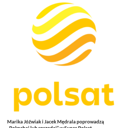
Marika Jóźwiak i Jacek Mędrala poprowadzą
„Pokochaj lub sprzedaj” w Super Polsat