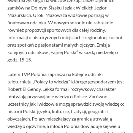
Świętokrzyskiego na widzów czekają także tajemnice
zamków na Dolnym Śląsku i szlak Wielkich Jezior
Mazurskich. Uroki Mazowsza widzowie poznają w
finałowym odcinku. W nowym sezonie nie zabraknie
również propozycji sportowych dla całej rodziny,
informacji o historycznych miejscach i regionalnej kuchni
oraz spotkań z pasjonatami małych ojczyzn. Emisja
kolejnych odcinków „Fajnej Polski” w każdą niedzielę o
godz. 15:15.
Latem TVP Polonia zaprasza na kolejne odcinki
teleturnieju „Polacy to wiedzą”, którego gospodarzem jest
Robert El Gendy. Lekka forma i rozrywkowy charakter
ułatwiają przyswajanie wiedzy o Polsce. Zarówno
uczestnicy jak i widzowie mogą sprawdzić swoją wiedzę o:
historii Polski, języku, kulturze, tradycji, geografii i
obyczajach. Polacy mieszkający za granicą utrwalają
wiedzę o ojczyźnie, a młoda Polonia dowiaduje się wielu