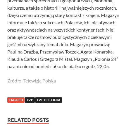
przemianach społecznych i gospodarczych, ekonomii,
kulturze, a także o historii i najważniejszych rocznicach,
dzięki czemu utrzymują stały kontakt z krajem. Magazyn
informuje także o sukcesach Polaków, ich inicjatywach
oraz aktywnościach na wszystkich kontynentach. Nie
brakuje także rozmów publicystycznych z ciekawymi
gośćmi na wybrany temat dnia. Magazyn prowadzą:
Paulina Drażba, Przemysław Toczek, Agata Konarska,
Klaudia Carlos i Grzegorz Miśtal. Magazyn „Polonia 24”
na antenie od poniedziałku do piątku o godz. 22:05.
Źródło: Telewizja Polska
TAGGED
TVP
TVP POLONIA
RELATED POSTS