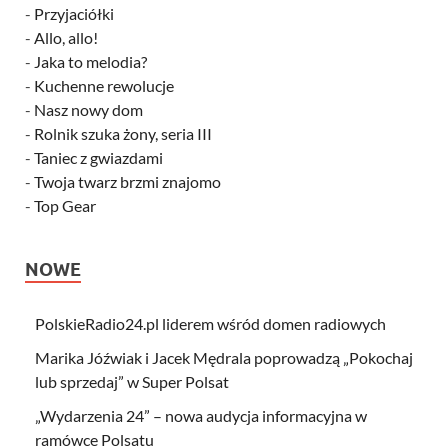
-
Przyjaciółki
-
Allo, allo!
-
Jaka to melodia?
-
Kuchenne rewolucje
-
Nasz nowy dom
-
Rolnik szuka żony, seria III
-
Taniec z gwiazdami
-
Twoja twarz brzmi znajomo
-
Top Gear
NOWE
PolskieRadio24.pl liderem wśród domen radiowych
Marika Jóźwiak i Jacek Mędrala poprowadzą „Pokochaj
lub sprzedaj” w Super Polsat
„Wydarzenia 24” – nowa audycja informacyjna w
ramówce Polsatu