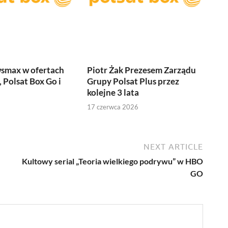
smax w ofertach
Piotr Żak Prezesem Zarządu
 Polsat Box Go i
Grupy Polsat Plus przez
kolejne 3 lata
17 czerwca 2026
NEXT ARTICLE
Kultowy serial „Teoria wielkiego podrywu” w HBO
GO