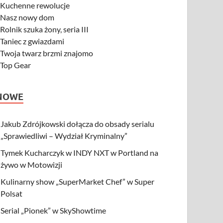
-
Kuchenne rewolucje
-
Nasz nowy dom
-
Rolnik szuka żony, seria III
-
Taniec z gwiazdami
-
Twoja twarz brzmi znajomo
-
Top Gear
NOWE
Jakub Zdrójkowski dołącza do obsady serialu
„Sprawiedliwi – Wydział Kryminalny”
Tymek Kucharczyk w INDY NXT w Portland na
żywo w Motowizji
Kulinarny show „SuperMarket Chef” w Super
Polsat
Serial „Pionek” w SkyShowtime