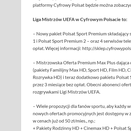
platformy Cyfrowy Polsat będzie można zobaczy
Liga Mistrzów UEFA w Cyfrowym Polsacie to:
– Nowy pakiet Polsat Sport Premium składający 
1 i Polsat Sport Premium 2 – oraz 4 serwisów t
opłat. Więcej informacji: http://sklep.cyfrowypols
– Mistrzowska Oferta Premium Max Plus dająca d
(pakiety Familijny Max HD, Sport HD, Film HD
Rozrywka HD) i teraz dodatkowo pakietu Polsat S
przez 3 miesiące bez opłat. Obecni abonenci ofe
rozgrywkami Ligi Mistrzów UEFA.
– Wiele propozycji dla fanów sportu, aby każdy w
nowych ofertach promocyjnych jest dostępny w
w cenach już od 50 zł/mies., np.:
+ Pakiety Rodzinny HD + Cinemax HD + Polsat Spo