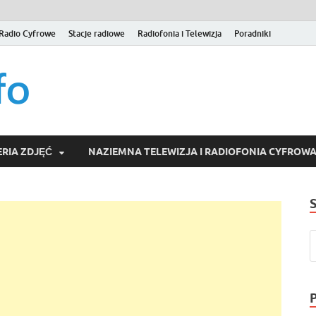
Radio Cyfrowe
Stacje radiowe
Radiofonia i Telewizja
Poradniki
naziemna.info – Telew
Niezależny portal medialny poświęcony Naziemnej Telewizji Cy
serwisom wideo na życzenie (VOD).
Wideo online, VOD
RIA ZDJĘĆ
NAZIEMNA TELEWIZJA I RADIOFONIA CYFROW