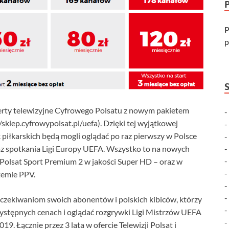
P
p
ferty telewizyjne Cyfrowego Polsatu z nowym pakietem
klep.cyfrowypolsat.pl/uefa). Dzięki tej wyjątkowej
piłkarskich będą mogli oglądać po raz pierwszy w Polsce
z spotkania Ligi Europy UEFA. Wszystko to na nowych
Polsat Sport Premium 2 w jakości Super HD – oraz w
temie PPV.
oczekiwaniom swoich abonentów i polskich kibiców, którzy
rzystępnych cenach i oglądać rozgrywki Ligi Mistrzów UEFA
. Łącznie przez 3 lata w ofercie Telewizji Polsat i