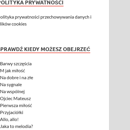
POLITYKA PRYWATNOŚCI
olityka prywatności przechowywania danych i
lików cookies
SPRAWDŹ KIEDY MOŻESZ OBEJRZEĆ
-
Barwy szczęścia
-
M jak miłość
-
Na dobre i na złe
-
Na sygnale
-
Na wspólnej
-
Ojciec Mateusz
-
Pierwsza miłość
-
Przyjaciółki
-
Allo, allo!
-
Jaka to melodia?