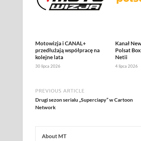
Motowizja i CANAL+
Kanał New
przedłużają współpracę na
Polsat Box,
kolejne lata
Netii
30 lipca 2026
4 lipca 2026
PREVIOUS ARTICLE
Drugi sezon serialu „Superciapy” w Cartoon
Network
About MT