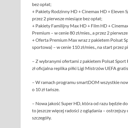
bez opłat;
+ Pakiety Rodzinny HD + Cinemax HD + Eleven Spo
przez 2 pierwsze miesiące bez opłat;
+ Pakiety Familijny Max HD + Film HD + Cinemax
Premium – w cenie 80 zł/mies., a przez 2 pierwsze
+ Oferta Premium Max wraz z pakietem Polsat Sp
sportowa) – w cenie 110 zł/mies., na start przez p
– Z wybranymi ofertami z pakietem Polsat Spor
zł oficjalna replika piłki Ligi Mistrzów UEFA gratis
– W ramach programu smartDOM wszystkie nowe 
o 10 zł tańsze.
– Nowa jakość Super HD, która od razu będzie d
to jeszcze więcej radości z oglądania – ostrzejszy
szczegóły.