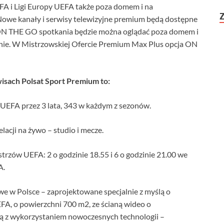
A i Ligi Europy UEFA także poza domem i na
 Nowe kanały i serwisy telewizyjne premium będą dostępne
 ON THE GO spotkania będzie można oglądać poza domem i
śnie. W Mistrzowskiej Ofercie Premium Max Plus opcja ON
wisach Polsat Sport Premium to:
 UEFA przez 3 lata, 343 w każdym z sezonów.
lacji na żywo – studio i mecze.
rzów UEFA: 2 o godzinie 18.55 i 6 o godzinie 21.00 we
A.
we w Polsce – zaprojektowane specjalnie z myślą o
FA, o powierzchni 700 m2, ze ścianą wideo o
ną z wykorzystaniem nowoczesnych technologii –