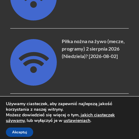
Piłka nożna na żywo (mecze,
programy) 2 sierpnia 2026
(Niedziela)? [2026-08-02]
Używamy ciasteczek, aby zapewnić najlepszą jakość
korzystania z naszej witryny.
Możesz dowiedzieć się więcej o tym,
jakich ciasteczek
Copyright © 2026
naziemna.info - Telewizja cyfrowa, Radio,
używamy
, lub wyłączyć je w
ustawieniach
.
Wideo online, VOD
.
Akceptuj
Powered by
WordPress
and
HitMag
.