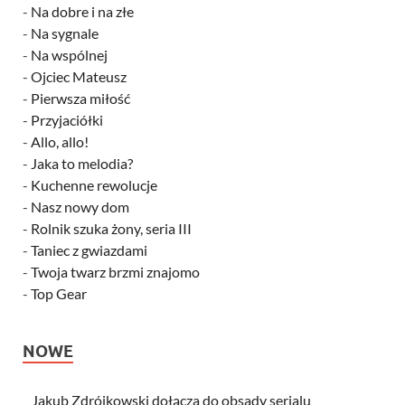
-
Na dobre i na złe
-
Na sygnale
-
Na wspólnej
-
Ojciec Mateusz
-
Pierwsza miłość
-
Przyjaciółki
-
Allo, allo!
-
Jaka to melodia?
-
Kuchenne rewolucje
-
Nasz nowy dom
-
Rolnik szuka żony, seria III
-
Taniec z gwiazdami
-
Twoja twarz brzmi znajomo
-
Top Gear
NOWE
Jakub Zdrójkowski dołącza do obsady serialu