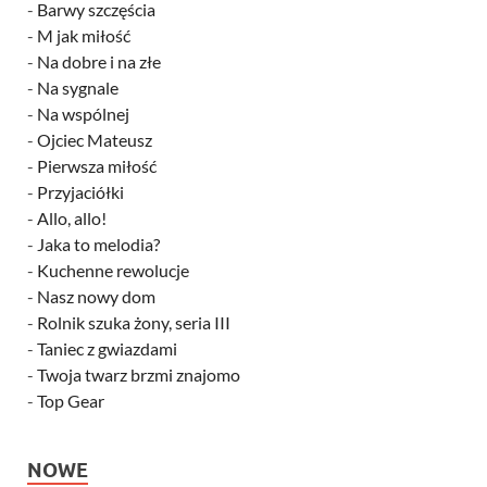
-
Barwy szczęścia
-
M jak miłość
-
Na dobre i na złe
-
Na sygnale
-
Na wspólnej
-
Ojciec Mateusz
-
Pierwsza miłość
-
Przyjaciółki
-
Allo, allo!
-
Jaka to melodia?
-
Kuchenne rewolucje
-
Nasz nowy dom
-
Rolnik szuka żony, seria III
-
Taniec z gwiazdami
-
Twoja twarz brzmi znajomo
-
Top Gear
NOWE