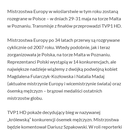
Mistrzostwa Europy w wioślarstwie w tym roku zostaną
rozegrane w Polsce – w dniach 29-31 maja na torze Malta
w Poznaniu. Transmisje z finałów przeprowadzi TVP1 HD.
Mistrzostwa Europy po 34 latach przerwy są rozgrywane
cyklicznie od 2007 roku. Wtedy podobnie, jak i teraz
zorganizowała je Polska, na torze Malta w Poznaniu.
Reprezentanci Polski wystąpią w 14 konkurencjach, ale
największe nadzieje wiążemy z dwójką podwójną kobiet
Magdalena Fularczyk-Kozłowska i Natalia Madaj
(aktualne mistrzynie Europy i wicemistrzynie świata) oraz
ósemką mężczyzn – brązowi medaliści ostatnich
mistrzostw globu.
TVP1 HD pokaże decydujący bieg w nazywanej
„królewską” konkurencji ósemek mężczyzn. Mistrzostwa
będzie komentował Dariusz Szpakowski. W roli reporterki