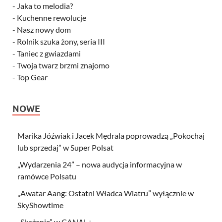
-
Jaka to melodia?
-
Kuchenne rewolucje
-
Nasz nowy dom
-
Rolnik szuka żony, seria III
-
Taniec z gwiazdami
-
Twoja twarz brzmi znajomo
-
Top Gear
NOWE
Marika Jóźwiak i Jacek Mędrala poprowadzą „Pokochaj
lub sprzedaj” w Super Polsat
„Wydarzenia 24” – nowa audycja informacyjna w
ramówce Polsatu
„Awatar Aang: Ostatni Władca Wiatru” wyłącznie w
SkyShowtime
„Skażenie” w CANAL+