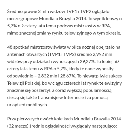
Średnio prawie 3 mln widzów TVP1 i TVP2 oglądało
mecze grupowe Mundialu Brazylia 2014. To wynik lepszy o
5,7% niż cztery lata temu podczas mistrzostw w RPA,
mimo znacznej zmiany rynku telewizyjnego w tym okresie.
48 spotkań mistrzostw świata w piłce nożnej obejrzało na
antenach otwartych (TVP1 i TVP2) średnio 2,992 mln
widzów przy udziałach wynoszących 29,27%. To lepiej niż
cztery lata temu w RPA o 5,7%, kiedy te dane wynosiły
odpowiednio – 2,832 mln i 28,67%. To niewątpliwie sukces
Telewizji Polskiej, bo w ciągu czterech lat rynek telewizyjny
znacznie się poszerzył, a coraz większą popularnością
cieszą się także transmisje w Internecie i za pomocą
urządzeń mobilnych.
Przy pierwszych dwóch kolejkach Mundialu Brazylia 2014
(32 mecze) średnie oglądalności wyglądały następująco: