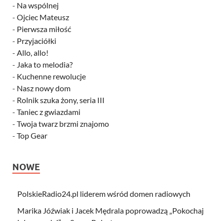
-
Na wspólnej
-
Ojciec Mateusz
-
Pierwsza miłość
-
Przyjaciółki
-
Allo, allo!
-
Jaka to melodia?
-
Kuchenne rewolucje
-
Nasz nowy dom
-
Rolnik szuka żony, seria III
-
Taniec z gwiazdami
-
Twoja twarz brzmi znajomo
-
Top Gear
NOWE
PolskieRadio24.pl liderem wśród domen radiowych
Marika Jóźwiak i Jacek Mędrala poprowadzą „Pokochaj