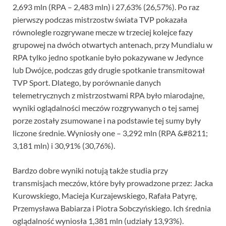
2,693 mln (RPA – 2,483 mln) i 27,63% (26,57%). Po raz
pierwszy podczas mistrzostw świata TVP pokazała
równolegle rozgrywane mecze w trzeciej kolejce fazy
grupowej na dwóch otwartych antenach, przy Mundialu w
RPA tylko jedno spotkanie było pokazywane w Jedynce
lub Dwójce, podczas gdy drugie spotkanie transmitował
TVP Sport. Dlatego, by porównanie danych
telemetrycznych z mistrzostwami RPA było miarodajne,
wyniki oglądalności meczów rozgrywanych o tej samej
porze zostały zsumowane i na podstawie tej sumy były
liczone średnie. Wyniosły one – 3,292 mln (RPA &#8211;
3,181 mln) i 30,91% (30,76%).
Bardzo dobre wyniki notują także studia przy
transmisjach meczów, które były prowadzone przez: Jacka
Kurowskiego, Macieja Kurzajewskiego, Rafała Patyrę,
Przemysława Babiarza i Piotra Sobczyńskiego. Ich średnia
oglądalność wyniosła 1,381 mln (udziały 13,93%).