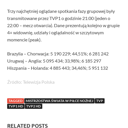
Trzy najchętniej oglądane spotkania fazy grupowej były
transmitowane przez TVP1 o godzinie 21:00 (jeden o
22:00 – mecz otwarcia). Dane prezentują kolejno w grupie
4+ widownię, udziały i oglądalność w szczytowym
momencie (peak).
Brazylia – Chorwacja: 5 190 229; 44,51%; 6 281 242
Urugwaj – Anglia: 5 095 434; 33,98%; 6 185 297
Hiszpania – Holanda: 4 885 443; 34,46%; 5 951 132
Źródło: Telewizja Polska
TAGGED
MISTRZOSTWA ŚWIATA W PIŁCE NOŻNEJ
TVP
TVP1 HD
TVP2 HD
RELATED POSTS