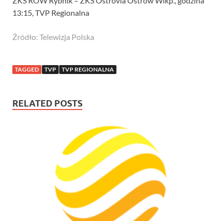
ŻKS ROW Rybnik – ŻKS Ostrovia Ostrów Wlkp., godzina
13:15, TVP Regionalna
Źródło: Telewizja Polska
TAGGED
TVP
TVP REGIONALNA
RELATED POSTS