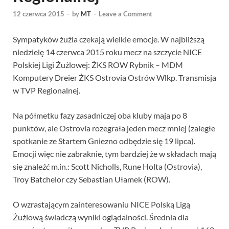
12 czerwca 2015
-
by
MT
-
Leave a Comment
Sympatyków żużla czekają wielkie emocje. W najbliższą
niedzielę 14 czerwca 2015 roku mecz na szczycie NICE
Polskiej Ligi Żużlowej: ŻKS ROW Rybnik – MDM
Komputery Dreier ŻKS Ostrovia Ostrów Wlkp. Transmisja
w TVP Regionalnej.
Na półmetku fazy zasadniczej oba kluby maja po 8
punktów, ale Ostrovia rozegrała jeden mecz mniej (zaległe
spotkanie ze Startem Gniezno odbędzie się 19 lipca).
Emocji więc nie zabraknie, tym bardziej że w składach mają
się znaleźć m.in.: Scott Nicholls, Rune Holta (Ostrovia),
Troy Batchelor czy Sebastian Ułamek (ROW).
O wzrastającym zainteresowaniu NICE Polską Ligą
Żużlową świadczą wyniki oglądalności. Średnia dla