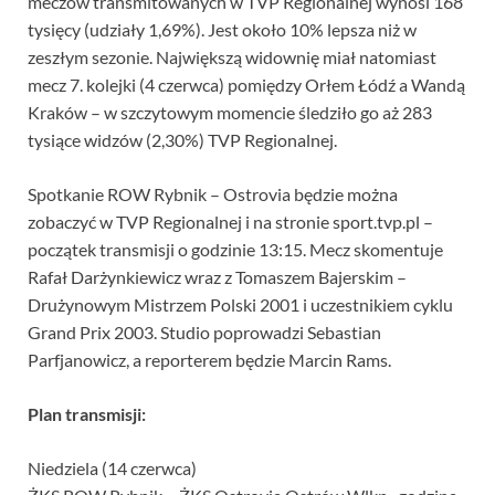
meczów transmitowanych w TVP Regionalnej wynosi 168
tysięcy (udziały 1,69%). Jest około 10% lepsza niż w
zeszłym sezonie. Największą widownię miał natomiast
mecz 7. kolejki (4 czerwca) pomiędzy Orłem Łódź a Wandą
Kraków – w szczytowym momencie śledziło go aż 283
tysiące widzów (2,30%) TVP Regionalnej.
Spotkanie ROW Rybnik – Ostrovia będzie można
zobaczyć w TVP Regionalnej i na stronie sport.tvp.pl –
początek transmisji o godzinie 13:15. Mecz skomentuje
Rafał Darżynkiewicz wraz z Tomaszem Bajerskim –
Drużynowym Mistrzem Polski 2001 i uczestnikiem cyklu
Grand Prix 2003. Studio poprowadzi Sebastian
Parfjanowicz, a reporterem będzie Marcin Rams.
Plan transmisji:
Niedziela (14 czerwca)