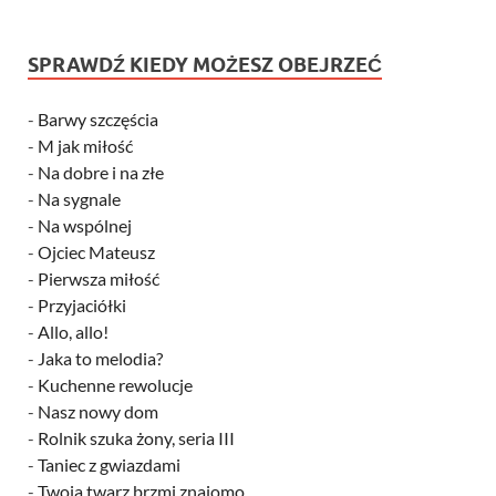
SPRAWDŹ KIEDY MOŻESZ OBEJRZEĆ
-
Barwy szczęścia
-
M jak miłość
-
Na dobre i na złe
-
Na sygnale
-
Na wspólnej
-
Ojciec Mateusz
-
Pierwsza miłość
-
Przyjaciółki
-
Allo, allo!
-
Jaka to melodia?
-
Kuchenne rewolucje
-
Nasz nowy dom
-
Rolnik szuka żony, seria III
-
Taniec z gwiazdami
-
Twoja twarz brzmi znajomo