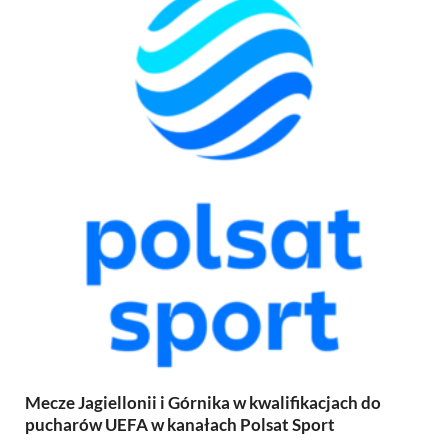
Mecze Jagiellonii i Górnika w kwalifikacjach do
pucharów UEFA w kanałach Polsat Sport