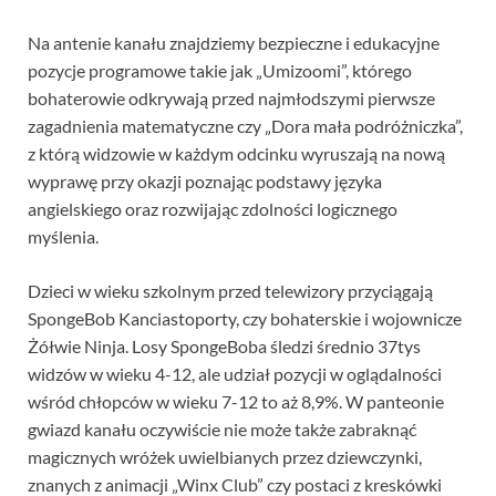
Na antenie kanału znajdziemy bezpieczne i edukacyjne
pozycje programowe takie jak „Umizoomi”, którego
bohaterowie odkrywają przed najmłodszymi pierwsze
zagadnienia matematyczne czy „Dora mała podróżniczka”,
z którą widzowie w każdym odcinku wyruszają na nową
wyprawę przy okazji poznając podstawy języka
angielskiego oraz rozwijając zdolności logicznego
myślenia.
Dzieci w wieku szkolnym przed telewizory przyciągają
SpongeBob Kanciastoporty, czy bohaterskie i wojownicze
Żółwie Ninja. Losy SpongeBoba śledzi średnio 37tys
widzów w wieku 4-12, ale udział pozycji w oglądalności
wśród chłopców w wieku 7-12 to aż 8,9%. W panteonie
gwiazd kanału oczywiście nie może także zabraknąć
magicznych wróżek uwielbianych przez dziewczynki,
znanych z animacji „Winx Club” czy postaci z kreskówki