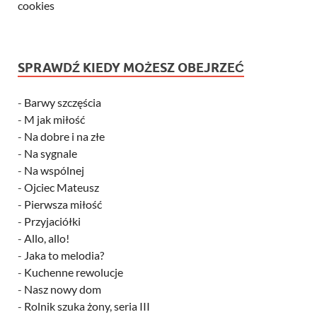
cookies
SPRAWDŹ KIEDY MOŻESZ OBEJRZEĆ
-
Barwy szczęścia
-
M jak miłość
-
Na dobre i na złe
-
Na sygnale
-
Na wspólnej
-
Ojciec Mateusz
-
Pierwsza miłość
-
Przyjaciółki
-
Allo, allo!
-
Jaka to melodia?
-
Kuchenne rewolucje
-
Nasz nowy dom
-
Rolnik szuka żony, seria III