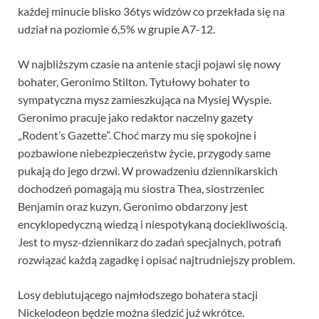
każdej minucie blisko 36tys widzów co przekłada się na
udział na poziomie 6,5% w grupie A7-12.
W najbliższym czasie na antenie stacji pojawi się nowy
bohater, Geronimo Stilton. Tytułowy bohater to
sympatyczna mysz zamieszkująca na Mysiej Wyspie.
Geronimo pracuje jako redaktor naczelny gazety
„Rodent’s Gazette”. Choć marzy mu się spokojne i
pozbawione niebezpieczeństw życie, przygody same
pukają do jego drzwi. W prowadzeniu dziennikarskich
dochodzeń pomagają mu siostra Thea, siostrzeniec
Benjamin oraz kuzyn. Geronimo obdarzony jest
encyklopedyczną wiedzą i niespotykaną dociekliwością.
Jest to mysz-dziennikarz do zadań specjalnych, potrafi
rozwiązać każdą zagadkę i opisać najtrudniejszy problem.
Losy debiutującego najmłodszego bohatera stacji
Nickelodeon będzie można śledzić już wkrótce.