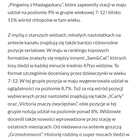
„Pingwiny z Madagaskaru”, które zapewniły stacji w maju
udział na poziomie 9% w grupie wiekowej 7-12 i blisko
11% wśród chłopców w tym wieku.
Z myślą o starszych widzach, młodych nastolatkach na
antenie kanału znajdują się także bardzo różnorodne
pozycje serialowe. W maju w rankingu topowych
formatów znalazły się między innymi „Sam&Cat”, których
losy śledzi w każdej minucie średnio 47tys widzów. To
format szczególnie doceniany przez dziewczynki w wieku
7-12. W tej grupie pozycja w maju wygenerowała udział w
oglądalności na poziomie 8,7%. Tuż za nią wśród pozycji
wybieranych przez nastolatki znajdują się także „ICarly”
oraz „Victoria znaczy zwycięstwo”, obie pozycje w tej
grupie notują udział na poziomie ponad 8%. Widzowie
docenili także nowości wprowadzone przez stację w
ostatnich miesiącach. Od niedawna na antenie goszczą
„Grzmotomocni”. Historię rodziny o super mocach śledzi w