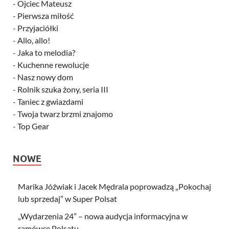
-
Ojciec Mateusz
-
Pierwsza miłość
-
Przyjaciółki
-
Allo, allo!
-
Jaka to melodia?
-
Kuchenne rewolucje
-
Nasz nowy dom
-
Rolnik szuka żony, seria III
-
Taniec z gwiazdami
-
Twoja twarz brzmi znajomo
-
Top Gear
NOWE
Marika Jóźwiak i Jacek Mędrala poprowadzą „Pokochaj
lub sprzedaj” w Super Polsat
„Wydarzenia 24” – nowa audycja informacyjna w
ramówce Polsatu