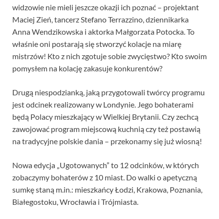
widzowie nie mieli jeszcze okazji ich poznać – projektant
Maciej Zień, tancerz Stefano Terrazzino, dziennikarka
Anna Wendzikowska i aktorka Małgorzata Potocka. To
właśnie oni postarają się stworzyć kolacje na miarę
mistrzów! Kto z nich zgotuje sobie zwycięstwo? Kto swoim
pomysłem na kolację zakasuje konkurentów?
Drugą niespodzianką, jaką przygotowali twórcy programu
jest odcinek realizowany w Londynie. Jego bohaterami
będą Polacy mieszkający w Wielkiej Brytanii. Czy zechcą
zawojować program miejscową kuchnią czy też postawią
na tradycyjne polskie dania – przekonamy się już wiosną!
Nowa edycja „Ugotowanych” to 12 odcinków, w których
zobaczymy bohaterów z 10 miast. Do walki o apetyczną
sumkę staną m.in.: mieszkańcy Łodzi, Krakowa, Poznania,
Białegostoku, Wrocławia i Trójmiasta.