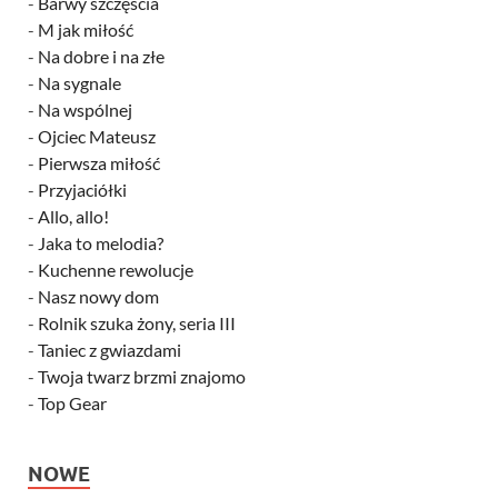
-
Barwy szczęścia
-
M jak miłość
-
Na dobre i na złe
-
Na sygnale
-
Na wspólnej
-
Ojciec Mateusz
-
Pierwsza miłość
-
Przyjaciółki
-
Allo, allo!
-
Jaka to melodia?
-
Kuchenne rewolucje
-
Nasz nowy dom
-
Rolnik szuka żony, seria III
-
Taniec z gwiazdami
-
Twoja twarz brzmi znajomo
-
Top Gear
NOWE