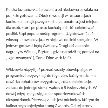
Polska już tańczyła, śpiewała, a od niedawna oszalała na
punkcie gotowania. Obok rewolucji w restauracjach i
konkursu na najlepszego kucharza-amatora, jest miejsce
dla osób, które po prostu kochają pichcić i celebrować
posiłki. Stąd popularność programu „Ugotowani”. Już
wiosną – nowa edycja, a w niej dwa odcinki specjalne! W
jednym gotować będą Gwiazdy. Drugi zaś zostanie
nagrany w Wielkiej Brytanii, gdzie narodził się pomysł na
„Ugotowanych” („Come Dine with Me”).
Widzowie zdążyli już poznać zasady obowiązujące w
programie. I przywyknąć do tego, że w każdym odcinku
czwórka bohaterów przygotowuje dla siebie kolacje,
zasiada do jednego stołu i walczy o 5 tysięcy złotych. W
nowej edycji mogą się jednak spodziewać dwóch
niespodzianek. Pierwszą z nich jest odcinek, w którym do
kulinarnego pojedynku staną Gwiazdy. Od tej strony