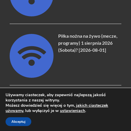
Piłka nożna na żywo (mecze,
programy) 1 sierpnia 2026
(Sobota)? [2026-08-01]
Używamy ciasteczek, aby zapewnić najlepszą jakość
korzystania z naszej witryny.
Możesz dowiedzieć się więcej o tym,
jakich ciasteczek
Copyright © 2026
naziemna.info - Telewizja cyfrowa, Radio,
używamy
, lub wyłączyć je w
ustawieniach
.
Wideo online, VOD
.
Akceptuj
Powered by
WordPress
and
HitMag
.