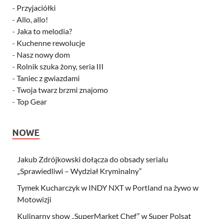
-
Przyjaciółki
-
Allo, allo!
-
Jaka to melodia?
-
Kuchenne rewolucje
-
Nasz nowy dom
-
Rolnik szuka żony, seria III
-
Taniec z gwiazdami
-
Twoja twarz brzmi znajomo
-
Top Gear
NOWE
Jakub Zdrójkowski dołącza do obsady serialu
„Sprawiedliwi – Wydział Kryminalny”
Tymek Kucharczyk w INDY NXT w Portland na żywo w
Motowizji
Kulinarny show „SuperMarket Chef” w Super Polsat