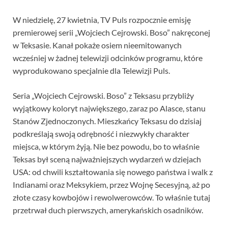
W niedzielę, 27 kwietnia, TV Puls rozpocznie emisję
premierowej serii „Wojciech Cejrowski. Boso” nakręconej
w Teksasie. Kanał pokaże osiem nieemitowanych
wcześniej w żadnej telewizji odcinków programu, które
wyprodukowano specjalnie dla Telewizji Puls.
Seria „Wojciech Cejrowski. Boso” z Teksasu przybliży
wyjątkowy koloryt największego, zaraz po Alasce, stanu
Stanów Zjednoczonych. Mieszkańcy Teksasu do dzisiaj
podkreślają swoją odrębność i niezwykły charakter
miejsca, w którym żyją. Nie bez powodu, bo to właśnie
Teksas był sceną najważniejszych wydarzeń w dziejach
USA: od chwili kształtowania się nowego państwa i walk z
Indianami oraz Meksykiem, przez Wojnę Secesyjną, aż po
złote czasy kowbojów i rewolwerowców. To właśnie tutaj
przetrwał duch pierwszych, amerykańskich osadników.