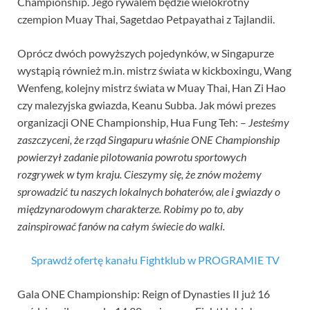
Championship. Jego rywalem będzie wielokrotny
czempion Muay Thai, Sagetdao Petpayathai z Tajlandii.
Oprócz dwóch powyższych pojedynków, w Singapurze
wystąpią również m.in. mistrz świata w kickboxingu, Wang
Wenfeng, kolejny mistrz świata w Muay Thai, Han Zi Hao
czy malezyjska gwiazda, Keanu Subba. Jak mówi prezes
organizacji ONE Championship, Hua Fung Teh: –
Jesteśmy
zaszczyceni, że rząd Singapuru właśnie ONE Championship
powierzył zadanie pilotowania powrotu sportowych
rozgrywek w tym kraju. Cieszymy się, że znów możemy
sprowadzić tu naszych lokalnych bohaterów, ale i gwiazdy o
międzynarodowym charakterze. Robimy po to, aby
zainspirować fanów na całym świecie do walki.
Sprawdź ofertę kanału Fightklub w PROGRAMIE TV
Gala ONE Championship: Reign of Dynasties II już 16