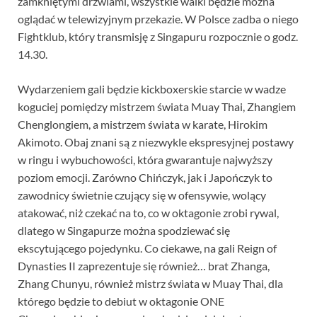
zamkniętymi drzwiami, wszystkie walki będzie można
oglądać w telewizyjnym przekazie. W Polsce zadba o niego
Fightklub, który transmisję z Singapuru rozpocznie o godz.
14.30.
Wydarzeniem gali będzie kickboxerskie starcie w wadze
koguciej pomiędzy mistrzem świata Muay Thai, Zhangiem
Chenglongiem, a mistrzem świata w karate, Hirokim
Akimoto. Obaj znani są z niezwykle ekspresyjnej postawy
w ringu i wybuchowości, która gwarantuje najwyższy
poziom emocji. Zarówno Chińczyk, jak i Japończyk to
zawodnicy świetnie czujący się w ofensywie, wolący
atakować, niż czekać na to, co w oktagonie zrobi rywal,
dlatego w Singapurze można spodziewać się
ekscytującego pojedynku. Co ciekawe, na gali Reign of
Dynasties II zaprezentuje się również… brat Zhanga,
Zhang Chunyu, również mistrz świata w Muay Thai, dla
którego będzie to debiut w oktagonie ONE