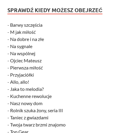
SPRAWDŹ KIEDY MOŻESZ OBEJRZEĆ
-
Barwy szczęścia
-
M jak miłość
-
Na dobre i na złe
-
Na sygnale
-
Na wspólnej
-
Ojciec Mateusz
-
Pierwsza miłość
-
Przyjaciółki
-
Allo, allo!
-
Jaka to melodia?
-
Kuchenne rewolucje
-
Nasz nowy dom
-
Rolnik szuka żony, seria III
-
Taniec z gwiazdami
-
Twoja twarz brzmi znajomo
-
Top Gear