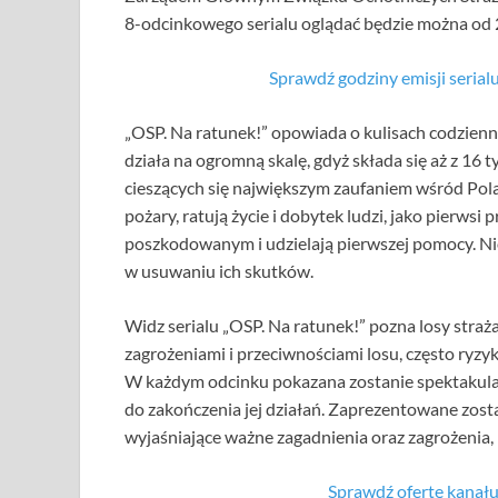
8-odcinkowego serialu oglądać będzie można od 2
Sprawdź godziny emisji seri
„OSP. Na ratunek!” opowiada o kulisach codzien
działa na ogromną skalę, gdyż składa się aż z 16 
cieszących się największym zaufaniem wśród Pola
pożary, ratują życie i dobytek ludzi, jako pier
poszkodowanym i udzielają pierwszej pomocy. Nio
w usuwaniu ich skutków.
Widz serialu „OSP. Na ratunek!” pozna losy stra
zagrożeniami i przeciwnościami losu, często ryzy
W każdym odcinku pokazana zostanie spektakula
do zakończenia jej działań. Zaprezentowane zosta
wyjaśniające ważne zagadnienia oraz zagrożenia, k
Sprawdź ofertę kan