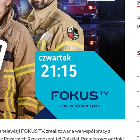
P
p
a telewizji FOKUS TV, zrealizowana we współpracy z
Pożarnych Rzeczpospolitej Polskiej. Premierowe odcinki