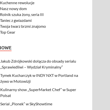
-
Kuchenne rewolucje
-
Nasz nowy dom
-
Rolnik szuka żony, seria III
-
Taniec z gwiazdami
-
Twoja twarz brzmi znajomo
-
Top Gear
NOWE
Jakub Zdrójkowski dołącza do obsady serialu
„Sprawiedliwi – Wydział Kryminalny”
Tymek Kucharczyk w INDY NXT w Portland na
żywo w Motowizji
Kulinarny show „SuperMarket Chef” w Super
Polsat
Serial „Pionek” w SkyShowtime