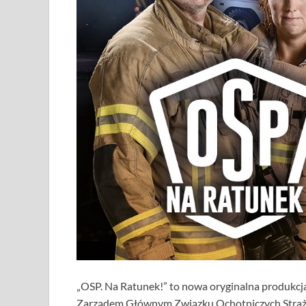
„OSP. Na Ratunek!” to nowa oryginalna produkcj
Zarządem Głównym Związku Ochotniczych Straży 