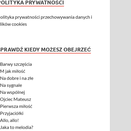
POLITYKA PRYWATNOŚCI
olityka prywatności przechowywania danych i
lików cookies
SPRAWDŹ KIEDY MOŻESZ OBEJRZEĆ
-
Barwy szczęścia
-
M jak miłość
-
Na dobre i na złe
-
Na sygnale
-
Na wspólnej
-
Ojciec Mateusz
-
Pierwsza miłość
-
Przyjaciółki
-
Allo, allo!
-
Jaka to melodia?