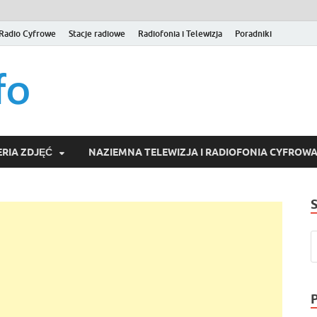
Radio Cyfrowe
Stacje radiowe
Radiofonia i Telewizja
Poradniki
naziemna.info – Telew
Niezależny portal medialny poświęcony Naziemnej Telewizji Cy
serwisom wideo na życzenie (VOD).
Wideo online, VOD
RIA ZDJĘĆ
NAZIEMNA TELEWIZJA I RADIOFONIA CYFROW