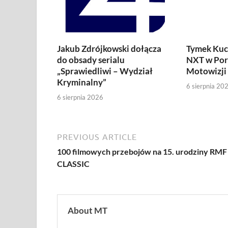
Jakub Zdrójkowski dołącza
Tymek Kuc
do obsady serialu
NXT w Por
„Sprawiedliwi – Wydział
Motowizji
Kryminalny”
6 sierpnia 20
6 sierpnia 2026
PREVIOUS ARTICLE
100 filmowych przebojów na 15. urodziny RMF
CLASSIC
About MT