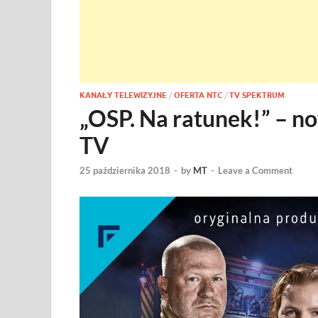
KANAŁY TELEWIZYJNE
/
OFERTA NTC
/
TV SPEKTRUM
„OSP. Na ratunek!” – n
TV
25 października 2018
-
by
MT
-
Leave a Comment