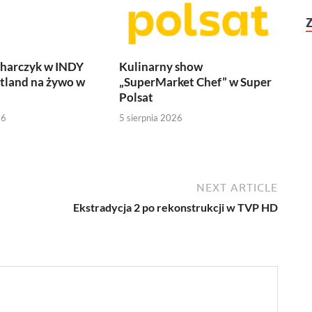
harczyk w INDY
Kulinarny show
tland na żywo w
„SuperMarket Chef” w Super
Polsat
26
5 sierpnia 2026
NEXT ARTICLE
Ekstradycja 2 po rekonstrukcji w TVP HD