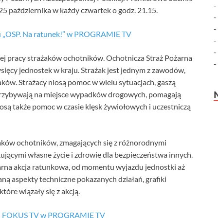
5 października w każdy czwartek o godz. 21.15.
alu „OSP. Na ratunek!” w PROGRAMIE TV
nej pracy strażaków ochotników. Ochotnicza Straż Pożarna
tysięcy jednostek w kraju. Strażak jest jednym z zawodów,
ków. Strażacy niosą pomoc w wielu sytuacjach, gaszą
wsi przybywają na miejsce wypadków drogowych, pomagają
są także pomoc w czasie klęsk żywiołowych i uczestniczą
żaków ochotników, zmagających się z różnorodnymi
kującymi własne życie i zdrowie dla bezpieczeństwa innych.
rna akcja ratunkowa, od momentu wyjazdu jednostki aż
ną aspekty techniczne pokazanych działań, grafiki
tóre wiązały się z akcją.
ału FOKUS TV w PROGRAMIE TV