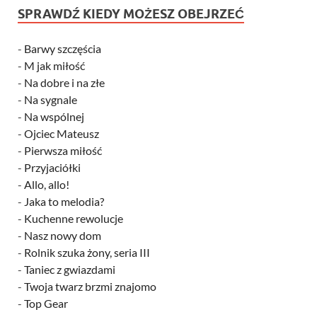
SPRAWDŹ KIEDY MOŻESZ OBEJRZEĆ
-
Barwy szczęścia
-
M jak miłość
-
Na dobre i na złe
-
Na sygnale
-
Na wspólnej
-
Ojciec Mateusz
-
Pierwsza miłość
-
Przyjaciółki
-
Allo, allo!
-
Jaka to melodia?
-
Kuchenne rewolucje
-
Nasz nowy dom
-
Rolnik szuka żony, seria III
-
Taniec z gwiazdami
-
Twoja twarz brzmi znajomo
-
Top Gear