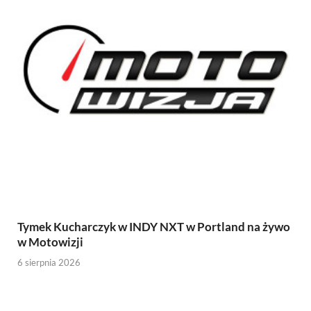
Tymek Kucharczyk w INDY NXT w Portland na żywo
w Motowizji
6 sierpnia 2026