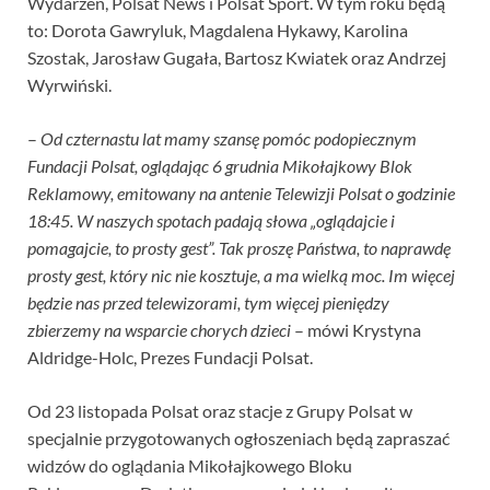
Wydarzeń, Polsat News i Polsat Sport. W tym roku będą
to: Dorota Gawryluk, Magdalena Hykawy, Karolina
Szostak, Jarosław Gugała, Bartosz Kwiatek oraz Andrzej
Wyrwiński.
–
Od czternastu lat mamy szansę pomóc podopiecznym
Fundacji Polsat, oglądając 6 grudnia Mikołajkowy Blok
Reklamowy, emitowany na antenie Telewizji Polsat o godzinie
18:45. W naszych spotach padają słowa „oglądajcie i
pomagajcie, to prosty gest”. Tak proszę Państwa, to naprawdę
prosty gest, który nic nie kosztuje, a ma wielką moc. Im więcej
będzie nas przed telewizorami, tym więcej pieniędzy
zbierzemy na wsparcie chorych dzieci
– mówi Krystyna
Aldridge-Holc, Prezes Fundacji Polsat.
Od 23 listopada Polsat oraz stacje z Grupy Polsat w
specjalnie przygotowanych ogłoszeniach będą zapraszać
widzów do oglądania Mikołajkowego Bloku