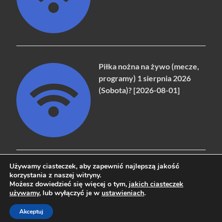
Piłka nożna na żywo (mecze,
programy) 1 sierpnia 2026
(Sobota)? [2026-08-01]
Używamy ciasteczek, aby zapewnić najlepszą jakość
korzystania z naszej witryny.
Możesz dowiedzieć się więcej o tym,
jakich ciasteczek
Copyright © 2026
naziemna.info - Telewizja cyfrowa, Radio,
używamy
, lub wyłączyć je w
ustawieniach
.
Wideo online, VOD
.
Akceptuj
Powered by
WordPress
and
HitMag
.