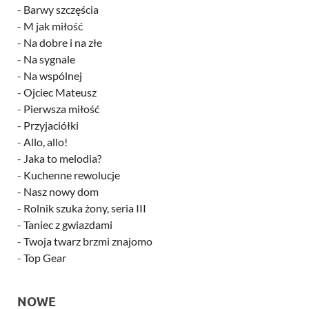
-
Barwy szczęścia
-
M jak miłość
-
Na dobre i na złe
-
Na sygnale
-
Na wspólnej
-
Ojciec Mateusz
-
Pierwsza miłość
-
Przyjaciółki
-
Allo, allo!
-
Jaka to melodia?
-
Kuchenne rewolucje
-
Nasz nowy dom
-
Rolnik szuka żony, seria III
-
Taniec z gwiazdami
-
Twoja twarz brzmi znajomo
-
Top Gear
NOWE