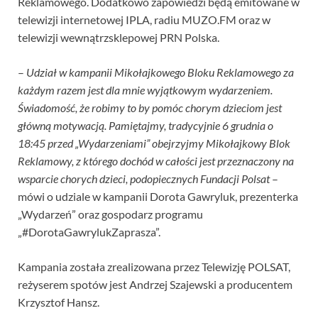
Reklamowego. Dodatkowo zapowiedzi będą emitowane w
telewizji internetowej IPLA, radiu MUZO.FM oraz w
telewizji wewnątrzsklepowej PRN Polska.
–
Udział w kampanii Mikołajkowego Bloku Reklamowego za
każdym razem jest dla mnie wyjątkowym wydarzeniem.
Świadomość, że robimy to by pomóc chorym dzieciom jest
główną motywacją. Pamiętajmy, tradycyjnie 6 grudnia o
18:45 przed „Wydarzeniami” obejrzyjmy Mikołajkowy Blok
Reklamowy, z którego dochód w całości jest przeznaczony na
wsparcie chorych dzieci, podopiecznych Fundacji Polsat
–
mówi o udziale w kampanii Dorota Gawryluk, prezenterka
„Wydarzeń” oraz gospodarz programu
„#DorotaGawrylukZaprasza”.
Kampania została zrealizowana przez Telewizję POLSAT,
reżyserem spotów jest Andrzej Szajewski a producentem
Krzysztof Hansz.