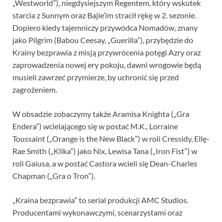
„Westworld”), niegdysiejszym Regentem, który wskutek
starcia z Sunnym oraz Bajie’im stracił rękę w 2. sezonie.
Dopiero kiedy tajemniczy przywódca Nomadów, znany
jako Pilgrim (Babou Ceesay, „Guerilla”), przybędzie do
Krainy bezprawia z misją przywrócenia potęgi Azry oraz
zaprowadzenia nowej ery pokoju, dawni wrogowie będą
musieli zawrzeć przymierze, by uchronić się przed
zagrożeniem.
W obsadzie zobaczymy także Aramisa Knighta („Gra
Endera”) wcielającego się w postać M.K., Lorraine
Toussaint („Orange is the New Black”) w roli Cressidy, Ellę-
Rae Smith („Klika”) jako Nix, Lewisa Tana („Iron Fist”) w
roli Gaiusa, a w postać Castora wcieli się Dean-Charles
Chapman („Gra o Tron”).
„Kraina bezprawia” to serial produkcji AMC Studios.
Producentami wykonawczymi, scenarzystami oraz