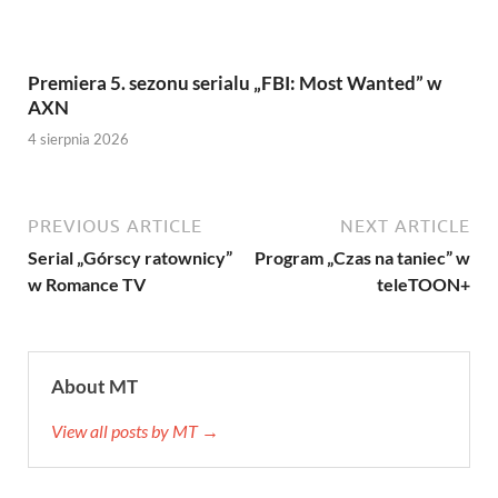
Premiera 5. sezonu serialu „FBI: Most Wanted” w
AXN
4 sierpnia 2026
PREVIOUS ARTICLE
NEXT ARTICLE
Serial „Górscy ratownicy”
Program „Czas na taniec” w
w Romance TV
teleTOON+
About MT
View all posts by MT →