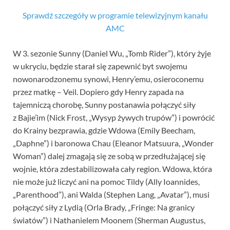
Sprawdź szczegóły w programie telewizyjnym kanału
AMC
W 3. sezonie Sunny (Daniel Wu, „Tomb Rider”), który żyje
w ukryciu, będzie starał się zapewnić byt swojemu
nowonarodzonemu synowi, Henry’emu, osieroconemu
przez matkę – Veil. Dopiero gdy Henry zapada na
tajemniczą chorobę, Sunny postanawia połączyć siły
z Bajie’im (Nick Frost, „Wysyp żywych trupów”) i powrócić
do Krainy bezprawia, gdzie Wdowa (Emily Beecham,
„Daphne”) i baronowa Chau (Eleanor Matsuura, „Wonder
Woman”) dalej zmagają się ze sobą w przedłużającej się
wojnie, która zdestabilizowała cały region. Wdowa, która
nie może już liczyć ani na pomoc Tildy (Ally Ioannides,
„Parenthood”), ani Walda (Stephen Lang, „Avatar”), musi
połączyć siły z Lydią (Orla Brady, „Fringe: Na granicy
światów”) i Nathanielem Moonem (Sherman Augustus,