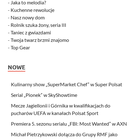
-
Jaka to melodia?
-
Kuchenne rewolucje
-
Nasz nowy dom
-
Rolnik szuka żony, seria III
-
Taniec z gwiazdami
-
Twoja twarz brzmi znajomo
-
Top Gear
NOWE
Kulinarny show „SuperMarket Chef” w Super Polsat
Serial „Pionek” w SkyShowtime
Mecze Jagiellonii i Górnika w kwalifikacjach do
pucharów UEFA w kanałach Polsat Sport
Premiera 5. sezonu serialu „FBI: Most Wanted” w AXN
Michał Pietrzykowski dołącza do Grupy RMF jako