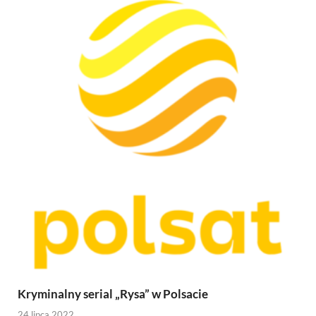
Kryminalny serial „Rysa” w Polsacie
24 lipca 2022