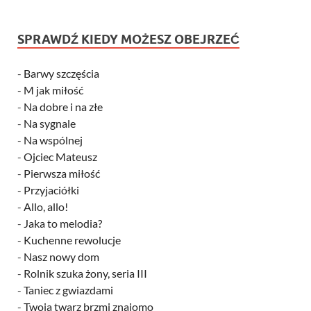
SPRAWDŹ KIEDY MOŻESZ OBEJRZEĆ
-
Barwy szczęścia
-
M jak miłość
-
Na dobre i na złe
-
Na sygnale
-
Na wspólnej
-
Ojciec Mateusz
-
Pierwsza miłość
-
Przyjaciółki
-
Allo, allo!
-
Jaka to melodia?
-
Kuchenne rewolucje
-
Nasz nowy dom
-
Rolnik szuka żony, seria III
-
Taniec z gwiazdami
-
Twoja twarz brzmi znajomo