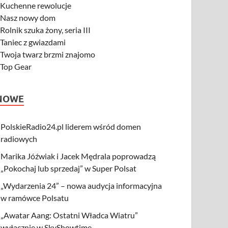
-
Kuchenne rewolucje
-
Nasz nowy dom
-
Rolnik szuka żony, seria III
-
Taniec z gwiazdami
-
Twoja twarz brzmi znajomo
-
Top Gear
NOWE
PolskieRadio24.pl liderem wśród domen
radiowych
Marika Jóźwiak i Jacek Mędrala poprowadzą
„Pokochaj lub sprzedaj” w Super Polsat
„Wydarzenia 24” – nowa audycja informacyjna
w ramówce Polsatu
„Awatar Aang: Ostatni Władca Wiatru”
wyłącznie w SkyShowtime