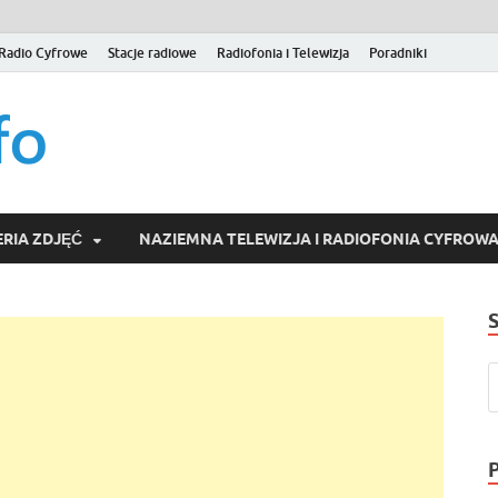
Radio Cyfrowe
Stacje radiowe
Radiofonia i Telewizja
Poradniki
naziemna.info – Telew
Niezależny portal medialny poświęcony Naziemnej Telewizji Cy
serwisom wideo na życzenie (VOD).
Wideo online, VOD
RIA ZDJĘĆ
NAZIEMNA TELEWIZJA I RADIOFONIA CYFROW