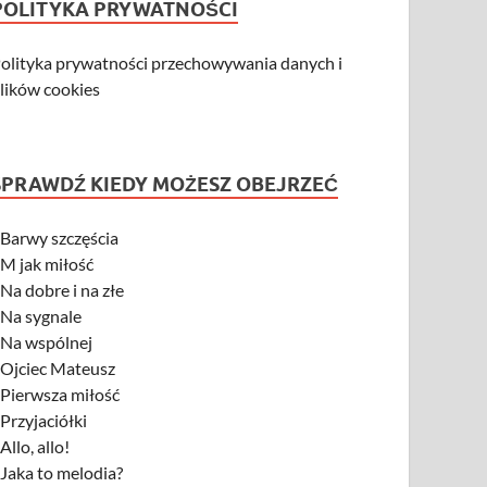
POLITYKA PRYWATNOŚCI
olityka prywatności przechowywania danych i
lików cookies
SPRAWDŹ KIEDY MOŻESZ OBEJRZEĆ
-
Barwy szczęścia
-
M jak miłość
-
Na dobre i na złe
-
Na sygnale
-
Na wspólnej
-
Ojciec Mateusz
-
Pierwsza miłość
-
Przyjaciółki
-
Allo, allo!
-
Jaka to melodia?