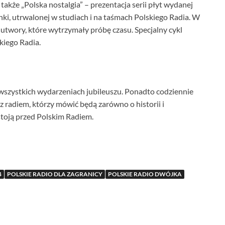
kże „Polska nostalgia” – prezentacja serii płyt wydanej
enki, utrwalonej w studiach i na taśmach Polskiego Radia. W
wory, które wytrzymały próbę czasu. Specjalny cykl
kiego Radia.
wszystkich wydarzeniach jubileuszu. Ponadto codziennie
z radiem, którzy mówić będą zarówno o historii i
 stoją przed Polskim Radiem.
4
POLSKIE RADIO DLA ZAGRANICY
POLSKIE RADIO DWÓJKA