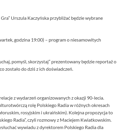
 Gra” Urszula Kaczyńska przybliżać będzie wybrane
wartek, godzina 19:00) – program o niesamowitych
chaj, pomyśl, skorzystaj” prezentowany będzie reportaż o
i co zostało do dziś z ich doświadczeń.
relacje z wydarzeń organizowanych z okazji 90-lecia.
ulturotwórczą rolę Polskiego Radia w różnych okresach
iałoruskim, rosyjskim i ukraińskim). Kolejna propozycja to
lskiego Radia”, czyli rozmowy z Maciejem Kwiatkowskim.
ysłuchać wywiadu z dyrektorem Polskiego Radia dla