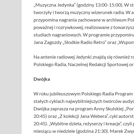
„Muzyczna Jedynka” (godziny 13:00-15:00). W stud
tworzyły i tworzą muzyczny wizerunek radia. W a
przypomina nagrania zachowane w archiwum Polsk
poważnej i rozrywkowej, realizowane z towarzysze
studiach nagraniowych. W programie przypominan
Jana Zagozdy „Słodkie Radio Retro” oraz „Wspom
Na antenie radiowej Jedynki znajdą się również
Polskiego Radia, Naczelnej Redakcji Sportowej o
Dwójka
W roku jubileuszowym Polskiego Radia Program 2
stałych cyklach najwybitniejszych twórców audyc
Dwójka zaprasza na program Anny Skulskiej „Port
20:45) oraz „Z kolekcji Jana Webera”, cykl autor
20:45). „Wybitne dzieła, reżyserzy i kreacje”, cz
miesiącu w niedziele (godzina 21:30). Marek Zwy