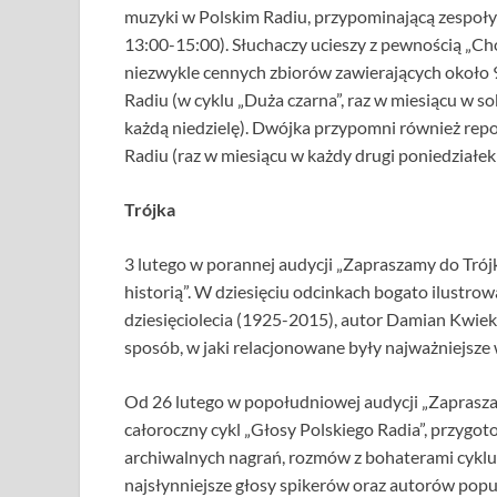
muzyki w Polskim Radiu, przypominającą zespoły
13:00-15:00). Słuchaczy ucieszy z pewnością „Ch
niezwykle cennych zbiorów zawierających około 9
Radiu (w cyklu „Duża czarna”, raz w miesiącu w s
każdą niedzielę). Dwójka przypomni również rep
Radiu (raz w miesiącu w każdy drugi poniedziałe
Trójka
3 lutego w porannej audycji „Zapraszamy do Trójki
historią”. W dziesięciu odcinkach bogato ilustr
dziesięciolecia (1925-2015), autor Damian Kwiek 
sposób, w jaki relacjonowane były najważniejsze 
Od 26 lutego w popołudniowej audycji „Zaprasza
całoroczny cykl „Głosy Polskiego Radia”, przygo
archiwalnych nagrań, rozmów z bohaterami cyklu 
najsłynniejsze głosy spikerów oraz autorów popul