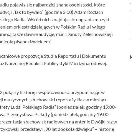
iu pojawią się najbardziej znane osobistości, które
udycji „Tak to bywało” (godzina 3:00) Adam Rozlach
iego Radia. Wśród nich znajdują się nagrania muzyki
niem orkiestr działających w Polskim Radiu i w jego
e są także dawne audycje, m.in. Danuty Żelechowskiej i
nienia pisane dźwiękiem”.
 rocznicowe propozycje Studia Reportażu i Dokumentu
raz Naczelnej Redakcji Publicystyki Międzynarodowej.
 połączy historię i współczesność, przypominając w
ji muzycznych, słuchowisk i reportaży. Raz w miesiącu
rety Ludzi Polskiego Radia” (poniedziałek, godziny 19:00-
stwa Przemysława Psikuty (poniedziałek, godziny 19:00-
yli prezentacja słuchowisk radiowych na antenie Dwójki raz w
rzykowski przedstawi „90 lat dookoła dźwięku” – historię