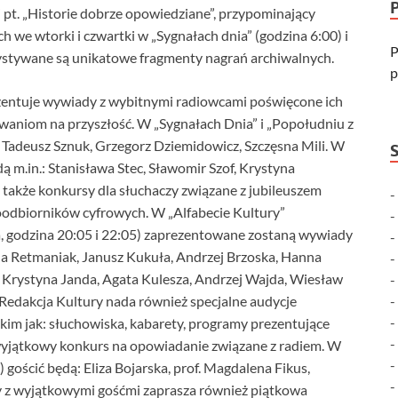
 pt. „Historie dobrze opowiedziane”, przypominający
 we wtorki i czwartki w „Sygnałach dnia” (godzina 6:00) i
P
ystywane są unikatowe fragmenty nagrań archiwalnych.
p
zentuje wywiady z wybitnymi radiowcami poświęcone ich
waniom na przyszłość. W „Sygnałach Dnia” i „Popołudniu z
i, Tadeusz Sznuk, Grzegorz Dziemidowicz, Szczęsna Mili. W
ą m.in.: Stanisława Stec, Sławomir Szof, Krystyna
także konkursy dla słuchaczy związane z jubileuszem
ioodbiorników cyfrowych. W „Alfabecie Kultury”
la, godzina 20:05 i 22:05) zaprezentowane zostaną wywiady
na Retmaniak, Janusz Kukuła, Andrzej Brzoska, Hanna
k: Krystyna Janda, Agata Kulesza, Andrzej Wajda, Wiesław
Redakcja Kultury nada również specjalne audycje
m jak: słuchowiska, kabarety, programy prezentujące
wyjątkowy konkurs na opowiadanie związane z radiem. W
gościć będą: Eliza Bojarska, prof. Magdalena Fikus,
dy z wyjątkowymi gośćmi zaprasza również piątkowa