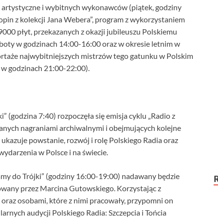
 artystyczne i wybitnych wykonawców (piątek, godziny
opin z kolekcji Jana Webera”, program z wykorzystaniem
000 płyt, przekazanych z okazji jubileuszu Polskiemu
oboty w godzinach 14:00-16:00 oraz w okresie letnim w
ortaże najwybitniejszych mistrzów tego gatunku w Polskim
k w godzinach 21:00-22:00).
” (godzina 7:40) rozpoczęła się emisja cyklu „Radio z
owanych nagraniami archiwalnymi i obejmujących kolejne
ukazuje powstanie, rozwój i rolę Polskiego Radia oraz
wydarzenia w Polsce i na świecie.
my do Trójki” (godziny 16:00-19:00) nadawany będzie
towany przez Marcina Gutowskiego. Korzystając z
oraz osobami, które z nimi pracowały, przypomni on
arnych audycji Polskiego Radia: Szczepcia i Tońcia