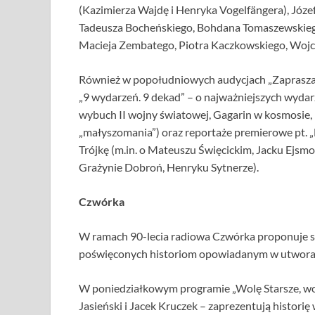
(Kazimierza Wajdę i Henryka Vogelfängera), Józ
Tadeusza Bocheńskiego, Bohdana Tomaszewskiego
Macieja Zembatego, Piotra Kaczkowskiego, Wojc
Również w popołudniowych audycjach „Zapraszam
„9 wydarzeń. 9 dekad” – o najważniejszych wydarz
wybuch II wojny światowej, Gagarin w kosmosie,
„małyszomania”) oraz reportaże premierowe pt. „L
Trójkę (m.in. o Mateuszu Święcickim, Jacku Ejsm
Grażynie Dobroń, Henryku Sytnerze).
Czwórka
W ramach 90-lecia radiowa Czwórka proponuje sł
poświęconych historiom opowiadanym w utwora
W poniedziałkowym programie „Wolę Starsze, wol
Jasieński i Jacek Kruczek – zaprezentują histori