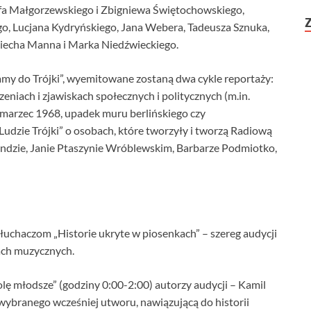
efa Małgorzewskiego i Zbigniewa Świętochowskiego,
, Lucjana Kydryńskiego, Jana Webera, Tadeusza Sznuka,
iecha Manna i Marka Niedźwieckiego.
y do Trójki”, wyemitowane zostaną dwa cykle reportaży:
eniach i zjawiskach społecznych i politycznych (m.in.
 marzec 1968, upadek muru berlińskiego czy
udzie Trójki” o osobach, które tworzyły i tworzą Radiową
ondzie, Janie Ptaszynie Wróblewskim, Barbarze Podmiotko,
uchaczom „Historie ukryte w piosenkach” – szereg audycji
ch muzycznych.
ę młodsze” (godziny 0:00-2:00) autorzy audycji – Kamil
ę wybranego wcześniej utworu, nawiązującą do historii