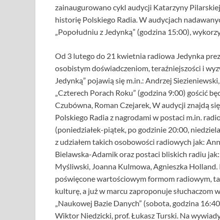
zainaugurowano cykl audycji Katarzyny Pilarskiej
historię Polskiego Radia. W audycjach nadawanych
„Popołudniu z Jedynką” (godzina 15:00), wykorz
Od 3 lutego do 21 kwietnia radiowa Jedynka pre
osobistym doświadczeniom, teraźniejszości i wyz
Jedynką” pojawią się m.in.: Andrzej Siezieniewsk
„Czterech Porach Roku” (godzina 9:00) gościć będ
Czubówna, Roman Czejarek, W audycji znajdą się 
Polskiego Radia z nagrodami w postaci m.in. rad
(poniedziałek-piątek, po godzinie 20:00, niedzie
z udziałem takich osobowości radiowych jak: An
Bielawska-Adamik oraz postaci bliskich radiu ja
Myśliwski, Joanna Kulmowa, Agnieszka Holland. 
poświęcone wartościowym formom radiowym, taki
kulturę, a już w marcu zaproponuje słuchaczom 
„Naukowej Bazie Danych” (sobota, godzina 16:40) 
Wiktor Niedzicki, prof. Łukasz Turski. Na wywia