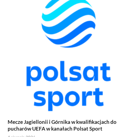
Mecze Jagiellonii i Górnika w kwalifikacjach do
pucharów UEFA w kanałach Polsat Sport