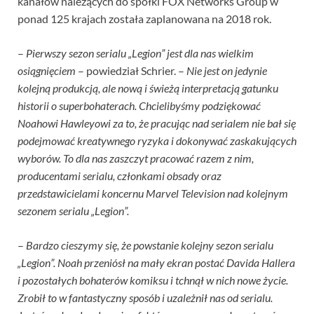
kanałów należących do spółki FOX Networks Group w
ponad 125 krajach została zaplanowana na 2018 rok.
–
Pierwszy sezon serialu „Legion” jest dla nas wielkim
osiągnięciem
– powiedział Schrier. –
Nie jest on jedynie
kolejną produkcją, ale nową i świeżą interpretacją gatunku
historii o superbohaterach. Chcielibyśmy podziękować
Noahowi Hawleyowi za to, że pracując nad serialem nie bał się
podejmować kreatywnego ryzyka i dokonywać zaskakujących
wyborów. To dla nas zaszczyt pracować razem z nim,
producentami serialu, członkami obsady oraz
przedstawicielami koncernu Marvel Television nad kolejnym
sezonem serialu „Legion”.
–
Bardzo cieszymy się, że powstanie kolejny sezon serialu
„Legion”. Noah przeniósł na mały ekran postać Davida Hallera
i pozostałych bohaterów komiksu i tchnął w nich nowe życie.
Zrobił to w fantastyczny sposób i uzależnił nas od serialu.