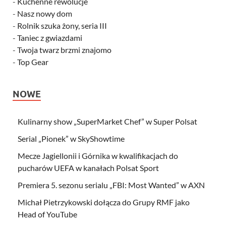
-
Kuchenne rewolucje
-
Nasz nowy dom
-
Rolnik szuka żony, seria III
-
Taniec z gwiazdami
-
Twoja twarz brzmi znajomo
-
Top Gear
NOWE
Kulinarny show „SuperMarket Chef” w Super Polsat
Serial „Pionek” w SkyShowtime
Mecze Jagiellonii i Górnika w kwalifikacjach do
pucharów UEFA w kanałach Polsat Sport
Premiera 5. sezonu serialu „FBI: Most Wanted” w AXN
Michał Pietrzykowski dołącza do Grupy RMF jako
Head of YouTube