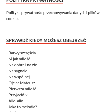
POLITYKA PRYWATNOŚCI
Polityka prywatności przechowywania danych i plików
cookies
SPRAWDŹ KIEDY MOŻESZ OBEJRZEĆ
-
Barwy szczęścia
-
M jak miłość
-
Na dobre i na złe
-
Na sygnale
-
Na wspólnej
-
Ojciec Mateusz
-
Pierwsza miłość
-
Przyjaciółki
-
Allo, allo!
-
Jaka to melodia?