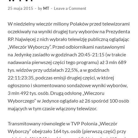
25 maja 2015
-
by
MT
-
Leave a Comment
W niedzielny wieczór miliony Polaków przed telewizorami
oczekiwały na wyniki drugiej tury wyborów na Prezydenta
RP. Najwięcej z nich wybrało telewizję publiczną oglądając
„Wieczór Wyborczy”. Przed odbiornikami nastawionymi
na Jedynkę zasiadło w godzinach 20:45-21:15 (w trakcie
nadawania pierwszej części tego programu) aż 3 mln 689
tys. widzów przy udziałach 22,5%, a w godzinach
22:11:23:35, podczas emisji drugiej części, w której
ogłoszono i skomentowano sondażowe wyniki wyborów,
3 mln 492 tys. osób. Drugą odsłonę „Wieczoru
Wyborczego” w Jedynce oglądało aż 26 spośród 100 osób
mających w tym czasie włączony telewizor.
Transmitowany równolegle w TVP Polonia „Wieczór
Wyborczy” obejrzało 164 tys. osób (pierwszą część) przy