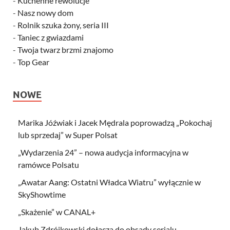
-
Kuchenne rewolucje
-
Nasz nowy dom
-
Rolnik szuka żony, seria III
-
Taniec z gwiazdami
-
Twoja twarz brzmi znajomo
-
Top Gear
NOWE
Marika Jóźwiak i Jacek Mędrala poprowadzą „Pokochaj
lub sprzedaj” w Super Polsat
„Wydarzenia 24” – nowa audycja informacyjna w
ramówce Polsatu
„Awatar Aang: Ostatni Władca Wiatru” wyłącznie w
SkyShowtime
„Skażenie” w CANAL+
Jakub Zdrójkowski dołącza do obsady serialu