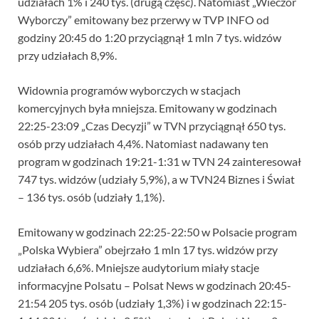
udziałach 1% i 240 tys. (drugą część). Natomiast „Wieczór
Wyborczy” emitowany bez przerwy w TVP INFO od
godziny 20:45 do 1:20 przyciągnął 1 mln 7 tys. widzów
przy udziałach 8,9%.
Widownia programów wyborczych w stacjach
komercyjnych była mniejsza. Emitowany w godzinach
22:25-23:09 „Czas Decyzji” w TVN przyciągnął 650 tys.
osób przy udziałach 4,4%. Natomiast nadawany ten
program w godzinach 19:21-1:31 w TVN 24 zainteresował
747 tys. widzów (udziały 5,9%), a w TVN24 Biznes i Świat
– 136 tys. osób (udziały 1,1%).
Emitowany w godzinach 22:25-22:50 w Polsacie program
„Polska Wybiera” obejrzało 1 mln 17 tys. widzów przy
udziałach 6,6%. Mniejsze audytorium miały stacje
informacyjne Polsatu – Polsat News w godzinach 20:45-
21:54 205 tys. osób (udziały 1,3%) i w godzinach 22:15-