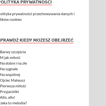
POLITYKA PRYWATNOŚCI
olityka prywatności przechowywania danych i
lików cookies
SPRAWDŹ KIEDY MOŻESZ OBEJRZEĆ
-
Barwy szczęścia
-
M jak miłość
-
Na dobre i na złe
-
Na sygnale
-
Na wspólnej
-
Ojciec Mateusz
-
Pierwsza miłość
-
Przyjaciółki
-
Allo, allo!
-
Jaka to melodia?