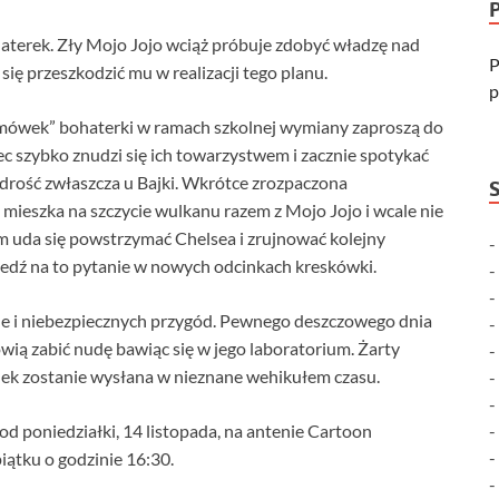
aterek. Zły Mojo Jojo wciąż próbuje zdobyć władzę nad
P
się przeszkodzić mu w realizacji tego planu.
p
ówek” bohaterki w ramach szkolnej wymiany zaproszą do
 szybko znudzi się ich towarzystwem i zacznie spotykać
drość zwłaszcza u Bajki. Wkrótce zrozpaczona
mieszka na szczycie wulkanu razem z Mojo Jojo i wcale nie
 uda się powstrzymać Chelsea i zrujnować kolejny
edź na to pytanie w nowych odcinkach kreskówki.
ale i niebezpiecznych przygód. Pewnego deszczowego dnia
wią zabić nudę bawiąc się w jego laboratorium. Żarty
dek zostanie wysłana w nieznane wehikułem czasu.
 poniedziałki, 14 listopada, na antenie Cartoon
iątku o godzinie 16:30.