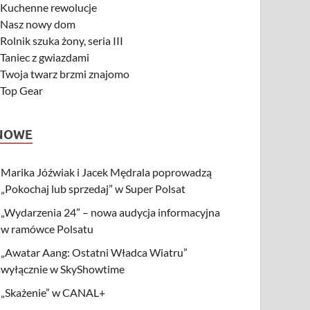
-
Kuchenne rewolucje
-
Nasz nowy dom
-
Rolnik szuka żony, seria III
-
Taniec z gwiazdami
-
Twoja twarz brzmi znajomo
-
Top Gear
NOWE
Marika Jóźwiak i Jacek Mędrala poprowadzą
„Pokochaj lub sprzedaj” w Super Polsat
„Wydarzenia 24” – nowa audycja informacyjna
w ramówce Polsatu
„Awatar Aang: Ostatni Władca Wiatru”
wyłącznie w SkyShowtime
„Skażenie” w CANAL+