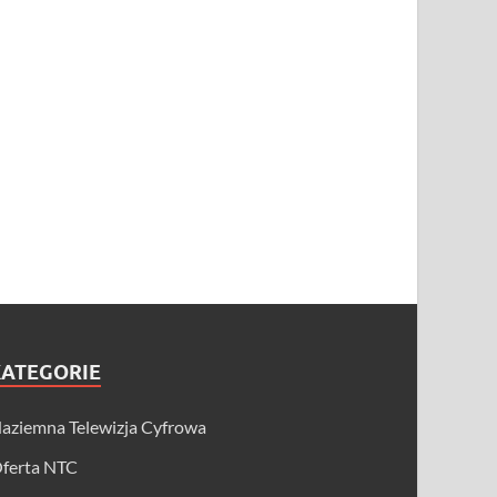
KATEGORIE
aziemna Telewizja Cyfrowa
ferta NTC