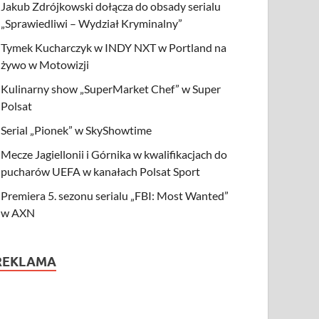
Jakub Zdrójkowski dołącza do obsady serialu
„Sprawiedliwi – Wydział Kryminalny”
Tymek Kucharczyk w INDY NXT w Portland na
żywo w Motowizji
Kulinarny show „SuperMarket Chef” w Super
Polsat
Serial „Pionek” w SkyShowtime
Mecze Jagiellonii i Górnika w kwalifikacjach do
pucharów UEFA w kanałach Polsat Sport
Premiera 5. sezonu serialu „FBI: Most Wanted”
w AXN
REKLAMA