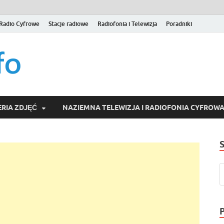
Radio Cyfrowe
Stacje radiowe
Radiofonia i Telewizja
Poradniki
naziemna.info – Telew
Niezależny portal medialny poświęcony Naziemnej Telewizji Cy
serwisom wideo na życzenie (VOD).
Wideo online, VOD
RIA ZDJĘĆ
NAZIEMNA TELEWIZJA I RADIOFONIA CYFROW