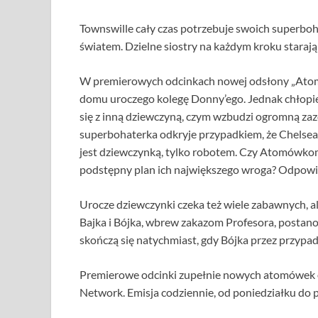
Townswille cały czas potrzebuje swoich superboh
światem. Dzielne siostry na każdym kroku starają 
W premierowych odcinkach nowej odsłony „Atom
domu uroczego kolegę Donny’ego. Jednak chłopiec
się z inną dziewczyną, czym wzbudzi ogromną zaz
superbohaterka odkryje przypadkiem, że Chelsea 
jest dziewczynką, tylko robotem. Czy Atomówkom
podstępny plan ich największego wroga? Odpowi
Urocze dziewczynki czeka też wiele zabawnych, 
Bajka i Bójka, wbrew zakazom Profesora, postano
skończą się natychmiast, gdy Bójka przez przypa
Premierowe odcinki zupełnie nowych atomówek od
Network. Emisja codziennie, od poniedziałku do p