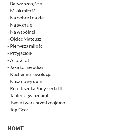
-
Barwy szczęścia
-
M jak miłość
-
Na dobre i na złe
-
Na sygnale
-
Na wspólnej
-
Ojciec Mateusz
-
Pierwsza miłość
-
Przyjaciółki
-
Allo, allo!
-
Jaka to melodia?
-
Kuchenne rewolucje
-
Nasz nowy dom
-
Rolnik szuka żony, seria III
-
Taniec z gwiazdami
-
Twoja twarz brzmi znajomo
-
Top Gear
NOWE