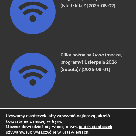
(Niedziela)? [2026-08-02]
Piłka nożna na żywo (mecze,
programy) 1 sierpnia 2026
(Sobota)? [2026-08-01]
Używamy ciasteczek, aby zapewnić najlepszą jakość
korzystania z naszej witryny.
Możesz dowiedzieć się więcej o tym,
jakich ciasteczek
Copyright © 2026
naziemna.info - Telewizja cyfrowa, Radio,
używamy
, lub wyłączyć je w
ustawieniach
.