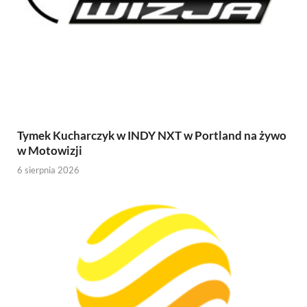
Tymek Kucharczyk w INDY NXT w Portland na żywo
w Motowizji
6 sierpnia 2026