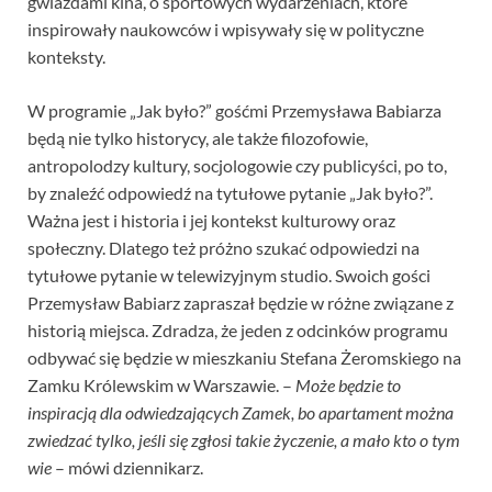
gwiazdami kina, o sportowych wydarzeniach, które
inspirowały naukowców i wpisywały się w polityczne
konteksty.
W programie „Jak było?” gośćmi Przemysława Babiarza
będą nie tylko historycy, ale także filozofowie,
antropolodzy kultury, socjologowie czy publicyści, po to,
by znaleźć odpowiedź na tytułowe pytanie „Jak było?”.
Ważna jest i historia i jej kontekst kulturowy oraz
społeczny. Dlatego też próżno szukać odpowiedzi na
tytułowe pytanie w telewizyjnym studio. Swoich gości
Przemysław Babiarz zapraszał będzie w różne związane z
historią miejsca. Zdradza, że jeden z odcinków programu
odbywać się będzie w mieszkaniu Stefana Żeromskiego na
Zamku Królewskim w Warszawie. –
Może będzie to
inspiracją dla odwiedzających Zamek, bo apartament można
zwiedzać tylko, jeśli się zgłosi takie życzenie, a mało kto o tym
wie
– mówi dziennikarz.