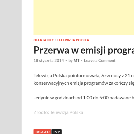
OFERTA NTC
/
TELEWIZJA POLSKA
Przerwa w emisji pro
18 stycznia 2014
-
by
MT
-
Leave a Comment
Telewizja Polska poinformowała, że w nocy z 21 n
konserwacyjnych emisja programów zakończy się 
Jedynie w godzinach od 1:00 do 5:00 nadawane 
Źródło: Telewizja Polska
TAGGED
TVP