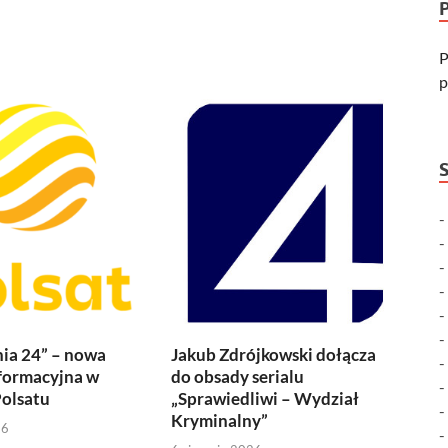
P
p
ia 24” – nowa
Jakub Zdrójkowski dołącza
formacyjna w
do obsady serialu
olsatu
„Sprawiedliwi – Wydział
Kryminalny”
26