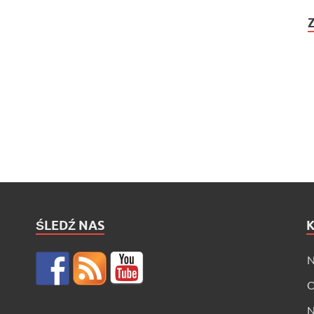
ŚLEDŹ NAS
N
O
N