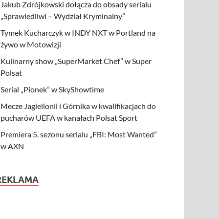
Jakub Zdrójkowski dołącza do obsady serialu
„Sprawiedliwi – Wydział Kryminalny”
Tymek Kucharczyk w INDY NXT w Portland na
żywo w Motowizji
Kulinarny show „SuperMarket Chef” w Super
Polsat
Serial „Pionek” w SkyShowtime
Mecze Jagiellonii i Górnika w kwalifikacjach do
pucharów UEFA w kanałach Polsat Sport
Premiera 5. sezonu serialu „FBI: Most Wanted”
w AXN
REKLAMA