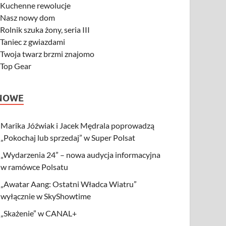
-
Kuchenne rewolucje
-
Nasz nowy dom
-
Rolnik szuka żony, seria III
-
Taniec z gwiazdami
-
Twoja twarz brzmi znajomo
-
Top Gear
NOWE
Marika Jóźwiak i Jacek Mędrala poprowadzą
„Pokochaj lub sprzedaj” w Super Polsat
„Wydarzenia 24” – nowa audycja informacyjna
w ramówce Polsatu
„Awatar Aang: Ostatni Władca Wiatru”
wyłącznie w SkyShowtime
„Skażenie” w CANAL+