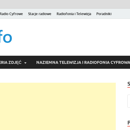
Radio Cyfrowe
Stacje radiowe
Radiofonia i Telewizja
Poradniki
naziemna.info – Telew
Niezależny portal medialny poświęcony Naziemnej Telewizji Cy
serwisom wideo na życzenie (VOD).
Wideo online, VOD
RIA ZDJĘĆ
NAZIEMNA TELEWIZJA I RADIOFONIA CYFROW