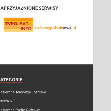
ZAPRZYJAŹNIONE SERWISY
KATEGORIE
aziemna Telewizja Cyfrowa
ferta NTC
aziemne Radio Cyfrowe