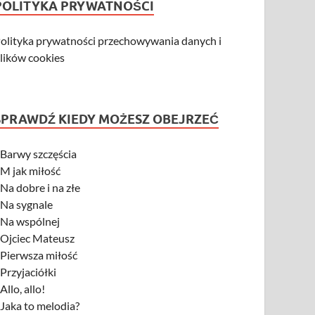
POLITYKA PRYWATNOŚCI
olityka prywatności przechowywania danych i
lików cookies
SPRAWDŹ KIEDY MOŻESZ OBEJRZEĆ
-
Barwy szczęścia
-
M jak miłość
-
Na dobre i na złe
-
Na sygnale
-
Na wspólnej
-
Ojciec Mateusz
-
Pierwsza miłość
-
Przyjaciółki
-
Allo, allo!
-
Jaka to melodia?