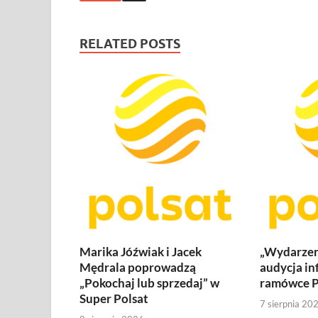
RELATED POSTS
Marika Jóźwiak i Jacek
„Wydarzen
Mędrala poprowadzą
audycja in
„Pokochaj lub sprzedaj” w
ramówce P
Super Polsat
7 sierpnia 20