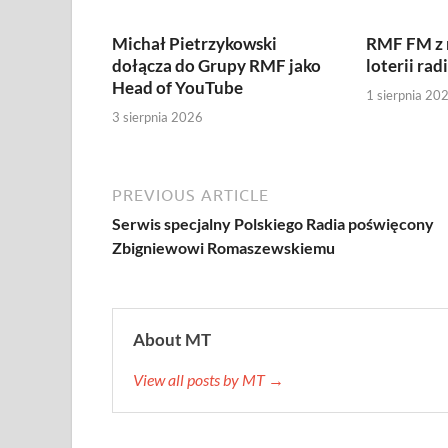
Michał Pietrzykowski
RMF FM z
dołącza do Grupy RMF jako
loterii rad
Head of YouTube
1 sierpnia 20
3 sierpnia 2026
PREVIOUS ARTICLE
Serwis specjalny Polskiego Radia poświęcony
Zbigniewowi Romaszewskiemu
About MT
View all posts by MT →