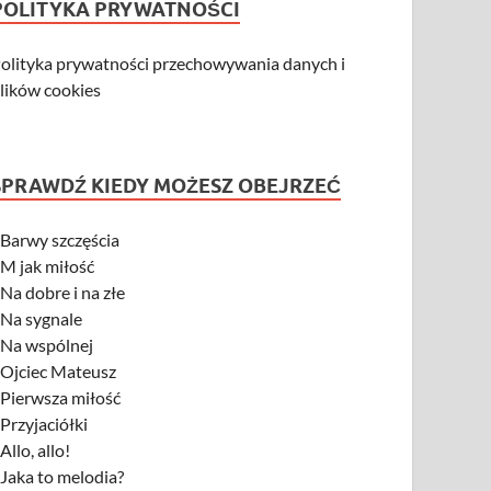
POLITYKA PRYWATNOŚCI
olityka prywatności przechowywania danych i
lików cookies
SPRAWDŹ KIEDY MOŻESZ OBEJRZEĆ
-
Barwy szczęścia
-
M jak miłość
-
Na dobre i na złe
-
Na sygnale
-
Na wspólnej
-
Ojciec Mateusz
-
Pierwsza miłość
-
Przyjaciółki
-
Allo, allo!
-
Jaka to melodia?