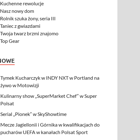
-
Kuchenne rewolucje
-
Nasz nowy dom
-
Rolnik szuka żony, seria III
-
Taniec z gwiazdami
-
Twoja twarz brzmi znajomo
-
Top Gear
NOWE
Tymek Kucharczyk w INDY NXT w Portland na
żywo w Motowizji
Kulinarny show „SuperMarket Chef” w Super
Polsat
Serial „Pionek” w SkyShowtime
Mecze Jagiellonii i Górnika w kwalifikacjach do
pucharów UEFA w kanałach Polsat Sport