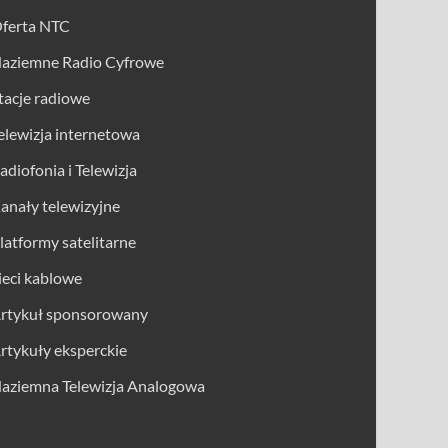
ferta NTC
aziemne Radio Cyfrowe
tacje radiowe
elewizja internetowa
adiofonia i Telewizja
anały telewizyjne
latformy satelitarne
ieci kablowe
rtykuł sponsorowany
rtykuły eksperckie
aziemna Telewizja Analogowa