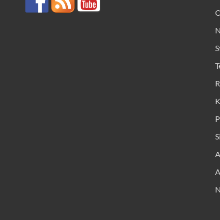
O
N
S
T
R
K
P
S
A
A
N