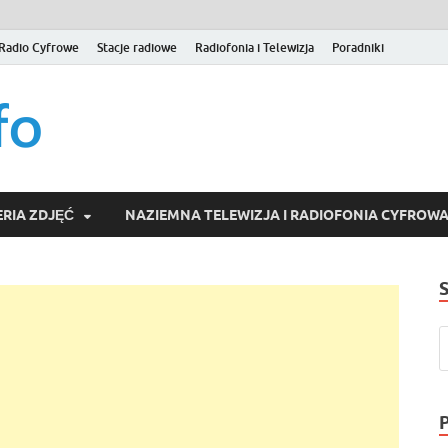
Radio Cyfrowe
Stacje radiowe
Radiofonia i Telewizja
Poradniki
naziemna.info – Telew
Niezależny portal medialny poświęcony Naziemnej Telewizji Cy
serwisom wideo na życzenie (VOD).
Wideo online, VOD
RIA ZDJĘĆ
NAZIEMNA TELEWIZJA I RADIOFONIA CYFROW