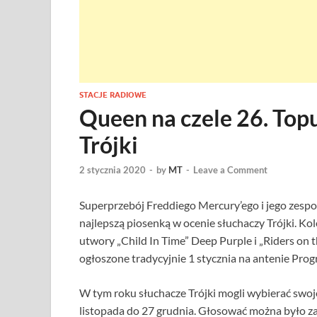
STACJE RADIOWE
Queen na czele 26. To
Trójki
2 stycznia 2020
-
by
MT
-
Leave a Comment
Superprzebój Freddiego Mercury’ego i jego zespołu 
najlepszą piosenką w ocenie słuchaczy Trójki. K
utwory „Child In Time” Deep Purple i „Riders on
ogłoszone tradycyjnie 1 stycznia na antenie Prog
W tym roku słuchacze Trójki mogli wybierać swoj
listopada do 27 grudnia. Głosować można było z