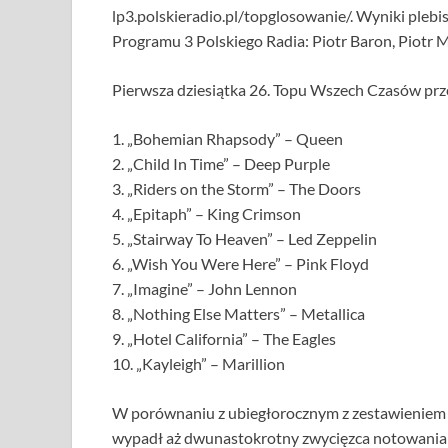
lp3.polskieradio.pl/topglosowanie/. Wyniki plebi
Programu 3 Polskiego Radia: Piotr Baron, Piotr M
Pierwsza dziesiątka 26. Topu Wszech Czasów prz
1. „Bohemian Rhapsody” – Queen
2. „Child In Time” – Deep Purple
3. „Riders on the Storm” – The Doors
4. „Epitaph” – King Crimson
5. „Stairway To Heaven” – Led Zeppelin
6. „Wish You Were Here” – Pink Floyd
7. „Imagine” – John Lennon
8. „Nothing Else Matters” – Metallica
9. „Hotel California” – The Eagles
10. „Kayleigh” – Marillion
W porównaniu z ubiegłorocznym z zestawieniem nie
wypadł aż dwunastokrotny zwycięzca notowania – 