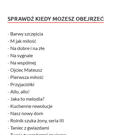
SPRAWDŹ KIEDY MOŻESZ OBEJRZEĆ
-
Barwy szczęścia
-
M jak miłość
-
Na dobre i na złe
-
Na sygnale
-
Na wspólnej
-
Ojciec Mateusz
-
Pierwsza miłość
-
Przyjaciółki
-
Allo, allo!
-
Jaka to melodia?
-
Kuchenne rewolucje
-
Nasz nowy dom
-
Rolnik szuka żony, seria III
-
Taniec z gwiazdami
-
Twoja twarz brzmi znajomo