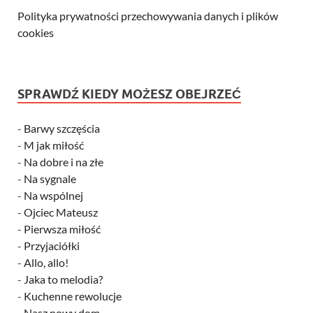
Polityka prywatności przechowywania danych i plików
cookies
SPRAWDŹ KIEDY MOŻESZ OBEJRZEĆ
-
Barwy szczęścia
-
M jak miłość
-
Na dobre i na złe
-
Na sygnale
-
Na wspólnej
-
Ojciec Mateusz
-
Pierwsza miłość
-
Przyjaciółki
-
Allo, allo!
-
Jaka to melodia?
-
Kuchenne rewolucje
-
Nasz nowy dom