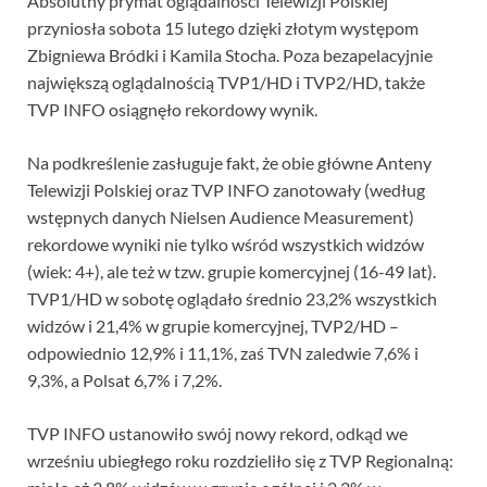
Absolutny prymat oglądalności Telewizji Polskiej
przyniosła sobota 15 lutego dzięki złotym występom
Zbigniewa Bródki i Kamila Stocha. Poza bezapelacyjnie
największą oglądalnością TVP1/HD i TVP2/HD, także
TVP INFO osiągnęło rekordowy wynik.
Na podkreślenie zasługuje fakt, że obie główne Anteny
Telewizji Polskiej oraz TVP INFO zanotowały (według
wstępnych danych Nielsen Audience Measurement)
rekordowe wyniki nie tylko wśród wszystkich widzów
(wiek: 4+), ale też w tzw. grupie komercyjnej (16-49 lat).
TVP1/HD w sobotę oglądało średnio 23,2% wszystkich
widzów i 21,4% w grupie komercyjnej, TVP2/HD –
odpowiednio 12,9% i 11,1%, zaś TVN zaledwie 7,6% i
9,3%, a Polsat 6,7% i 7,2%.
TVP INFO ustanowiło swój nowy rekord, odkąd we
wrześniu ubiegłego roku rozdzieliło się z TVP Regionalną: