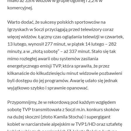
miało aż 3,8% widzów w grupie ogólnej i 2,2% w
komercyjnej.
Warto dodać, że sukcesy polskich sportowców na
Igrzyskach w Soczi przyciągają przed telewizory coraz
więcej widzów. Łączny czas oglądania telewizji w czwartek,
13 lutego, wynosił 277 minut, w piątek 14 lutego – 282
minuty, a w „złotą sobotę” – aż 337 minut. Stało się tak
mimo rozległej awarii obu systemów zasilania
energetycznego emisji TVP, która sprawiła, że przez
kilkanaście do kilkudziesięciu minut widzowie pozbawieni
byli dostępu do jej programów. Awarię udało się jednak
wyjątkowo szybko i sprawnie opanować.
Przypomnijmy, że w rekordową pod każdym względem
sobotę TVP transmitowała z Soczi m.in. konkurs skoków
na dużej skoczni (złoto Kamila Stocha) i supergigant
kobiet w narciarstwie alpejskim w TVP1/HD oraz sztafetę