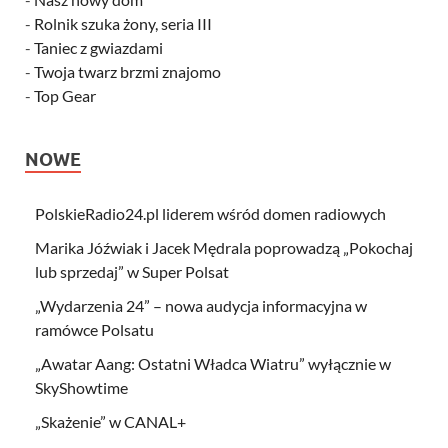
-
Rolnik szuka żony, seria III
-
Taniec z gwiazdami
-
Twoja twarz brzmi znajomo
-
Top Gear
NOWE
PolskieRadio24.pl liderem wśród domen radiowych
Marika Jóźwiak i Jacek Mędrala poprowadzą „Pokochaj
lub sprzedaj” w Super Polsat
„Wydarzenia 24” – nowa audycja informacyjna w
ramówce Polsatu
„Awatar Aang: Ostatni Władca Wiatru” wyłącznie w
SkyShowtime
„Skażenie” w CANAL+