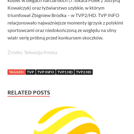
kobiet w biegach narciarskich (7. lokata Polek z Justyną
Kowalczyk) oraz łyżwiarstwo szybkie, w którym
triumfował Zbigniew Bródka – w TVP2/HD. TVP INFO
relacjonowało najważniejsze momenty igrzysk z polskimi
sportowcami oraz niedokończoną ze względu na silny
wiatr serię próbną przed konkursem skoczków.
Źródło: Telewizja Polska
TAGGED
TVP
TVP INFO
TVP1 HD
TVP2 HD
RELATED POSTS