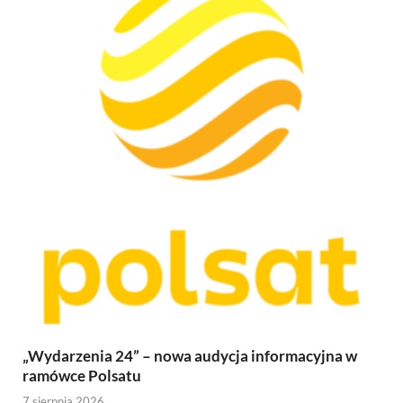
„Wydarzenia 24” – nowa audycja informacyjna w
ramówce Polsatu
7 sierpnia 2026