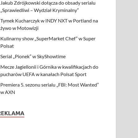
Jakub Zdrójkowski dołącza do obsady serialu
„Sprawiedliwi – Wydział Kryminalny”
Tymek Kucharczyk w INDY NXT w Portland na
żywo w Motowizji
Kulinarny show „SuperMarket Chef” w Super
Polsat
Serial „Pionek” w SkyShowtime
Mecze Jagiellonii i Górnika w kwalifikacjach do
pucharów UEFA w kanałach Polsat Sport
Premiera 5. sezonu serialu „FBI: Most Wanted”
w AXN
REKLAMA