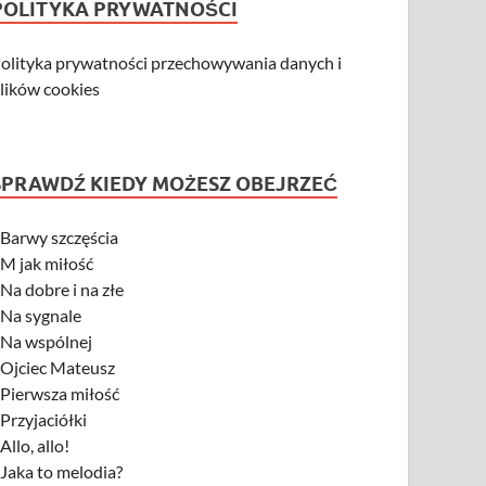
POLITYKA PRYWATNOŚCI
olityka prywatności przechowywania danych i
lików cookies
SPRAWDŹ KIEDY MOŻESZ OBEJRZEĆ
-
Barwy szczęścia
-
M jak miłość
-
Na dobre i na złe
-
Na sygnale
-
Na wspólnej
-
Ojciec Mateusz
-
Pierwsza miłość
-
Przyjaciółki
-
Allo, allo!
-
Jaka to melodia?