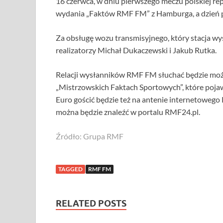
16 czerwca, w dniu pierwszego meczu polskiej re
wydania „Faktów RMF FM” z Hamburga, a dzień p
Za obsługę wozu transmisyjnego, który stacja w
realizatorzy Michał Dukaczewski i Jakub Rutka.
Relacji wysłanników RMF FM słuchać będzie można
„Mistrzowskich Faktach Sportowych”, które pojawi
Euro gościć będzie też na antenie internetowego 
można będzie znaleźć w portalu RMF24.pl.
Źródło: Grupa RMF
TAGGED
RMF FM
RELATED POSTS