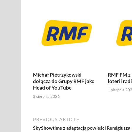
Michał Pietrzykowski
RMF FM z
dołącza do Grupy RMF jako
loterii rad
Head of YouTube
1 sierpnia 20
3 sierpnia 2026
PREVIOUS ARTICLE
SkyShowtime z adaptacją powieści Remigiusza