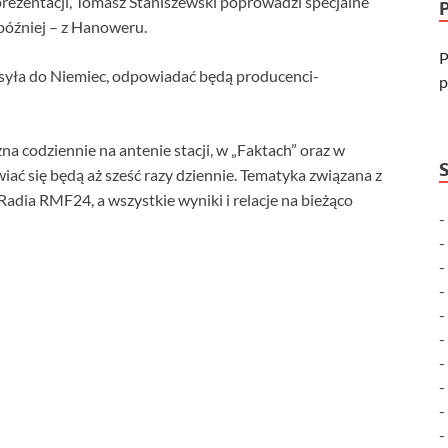
prezentacji, Tomasz Staniszewski poprowadzi specjalne
óźniej – z Hanoweru.
P
ysyła do Niemiec, odpowiadać będą producenci-
p
 codziennie na antenie stacji, w „Faktach” oraz w
ać się będą aż sześć razy dziennie. Tematyka związana z
Radia RMF24, a wszystkie wyniki i relacje na bieżąco