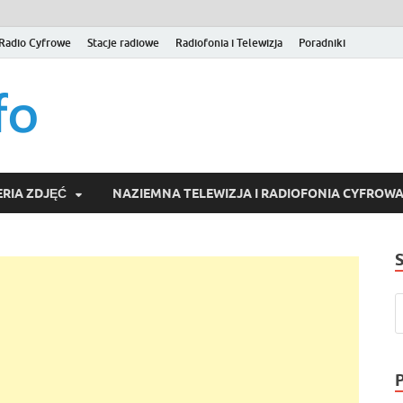
Radio Cyfrowe
Stacje radiowe
Radiofonia i Telewizja
Poradniki
naziemna.info – Telew
Niezależny portal medialny poświęcony Naziemnej Telewizji Cy
serwisom wideo na życzenie (VOD).
Wideo online, VOD
RIA ZDJĘĆ
NAZIEMNA TELEWIZJA I RADIOFONIA CYFROW