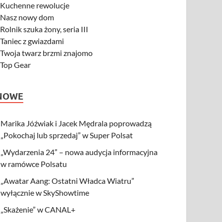
-
Kuchenne rewolucje
-
Nasz nowy dom
-
Rolnik szuka żony, seria III
-
Taniec z gwiazdami
-
Twoja twarz brzmi znajomo
-
Top Gear
NOWE
Marika Jóźwiak i Jacek Mędrala poprowadzą
„Pokochaj lub sprzedaj” w Super Polsat
„Wydarzenia 24” – nowa audycja informacyjna
w ramówce Polsatu
„Awatar Aang: Ostatni Władca Wiatru”
wyłącznie w SkyShowtime
„Skażenie” w CANAL+