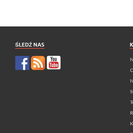
ŚLEDŹ NAS
N
O
N
S
T
R
K