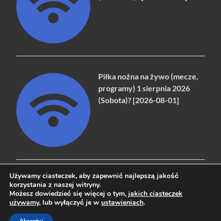
Piłka nożna na żywo (mecze,
programy) 1 sierpnia 2026
(Sobota)? [2026-08-01]
Używamy ciasteczek, aby zapewnić najlepszą jakość
korzystania z naszej witryny.
Możesz dowiedzieć się więcej o tym,
jakich ciasteczek
Copyright © 2026
naziemna.info - Telewizja cyfrowa, Radio,
używamy
, lub wyłączyć je w
ustawieniach
.
Wideo online, VOD
.