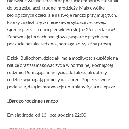
niezwykle wielkie serca oraz poczucie empatii w stosunku
do potrzebującej, trudnej młodzieży. Mają dwójkę
biologicznych dzieci, ale na swoje ranczo przyjmują tych,
którzy znaleźli się w nieciekawej sytuacji życiowej…
łącznie przez ich dom przewinęło się już 25 dzieciaków!
Zapewniają im dach nad głową, wsparcie psychiczne i
poczucie bezpieczeństwa, pomagając wyjść na prostą.
Dzięki Bullochom, dzieciaki mają możliwość skupić się na
nauce oraz zasmakować życia w normalnej, kochającej
rodzinie. Pomagają im w życiu, ale także, jak dobrzy
rodzice, wymagają pomocy na ranczu. Poprzez swoje
podejście, dają im motywację do zmiany życia na lepsze.
„Bardzo rodzinne ranczo”
Emisja: środa, od 13 lipca, godzina 22:00
Źródło: FOX Networks Group