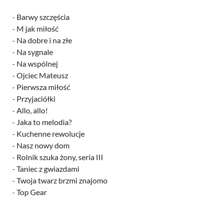
-
Barwy szczęścia
-
M jak miłość
-
Na dobre i na złe
-
Na sygnale
-
Na wspólnej
-
Ojciec Mateusz
-
Pierwsza miłość
-
Przyjaciółki
-
Allo, allo!
-
Jaka to melodia?
-
Kuchenne rewolucje
-
Nasz nowy dom
-
Rolnik szuka żony, seria III
-
Taniec z gwiazdami
-
Twoja twarz brzmi znajomo
-
Top Gear