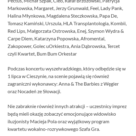
Pectus, Michał Szpak, Cleo, Rafał Brzozowski, Patrycja
Markowska, Margaret, Jerzy Grunwald, Feel, Lady Pank,
Halina Młynkowa, Magdalena Steczkowska, Papa De,
Tomasz Kamiński, Urszula, HLA Transplantologia, Kombii,
Red Lips, Małgorzata Ostrowska, Enej, Szymon Wydra &
Carpe Diem, Katarzyna Popowska, Afromental,
Zakopower, Golec uOrkiestra, Ania Dąbrowska, Tercet
czyli Kwartet, Bum Bum Orkestar
Podczas koncertu wyszehradzkiego, który odbędzie się w
1 lipca w Cieszynie, na scenie pojawią się również
zagraniczni wykonawcy: Anna & The Barbies z Węgier
oraz Nocadeń ze Słowacji.
Nie zabraknie również innych atrakcji – uczestnicy imprez
będą mieli okazję zobaczyć emocjonujące widowisko
iluzjonisty Macieja Pola oraz wyjątkowy program
kwartetu wokalno-rozrywkowego Szafa Gra.