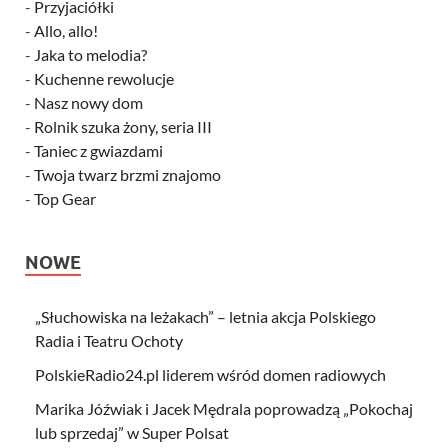
-
Przyjaciółki
-
Allo, allo!
-
Jaka to melodia?
-
Kuchenne rewolucje
-
Nasz nowy dom
-
Rolnik szuka żony, seria III
-
Taniec z gwiazdami
-
Twoja twarz brzmi znajomo
-
Top Gear
NOWE
„Słuchowiska na leżakach” – letnia akcja Polskiego
Radia i Teatru Ochoty
PolskieRadio24.pl liderem wśród domen radiowych
Marika Jóźwiak i Jacek Mędrala poprowadzą „Pokochaj
lub sprzedaj” w Super Polsat