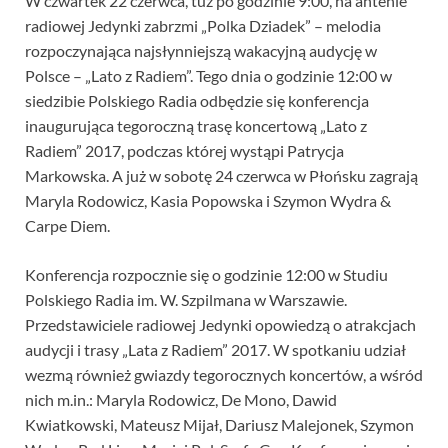
W czwartek 22 czerwca, tuż po godzinie 9:00, na antenie
radiowej Jedynki zabrzmi „Polka Dziadek” – melodia
rozpoczynająca najsłynniejszą wakacyjną audycję w
Polsce – „Lato z Radiem”. Tego dnia o godzinie 12:00 w
siedzibie Polskiego Radia odbędzie się konferencja
inaugurująca tegoroczną trasę koncertową „Lato z
Radiem” 2017, podczas której wystąpi Patrycja
Markowska. A już w sobotę 24 czerwca w Płońsku zagrają
Maryla Rodowicz, Kasia Popowska i Szymon Wydra &
Carpe Diem.
Konferencja rozpocznie się o godzinie 12:00 w Studiu
Polskiego Radia im. W. Szpilmana w Warszawie.
Przedstawiciele radiowej Jedynki opowiedzą o atrakcjach
audycji i trasy „Lata z Radiem” 2017. W spotkaniu udział
wezmą również gwiazdy tegorocznych koncertów, a wśród
nich m.in.: Maryla Rodowicz, De Mono, Dawid
Kwiatkowski, Mateusz Mijał, Dariusz Malejonek, Szymon