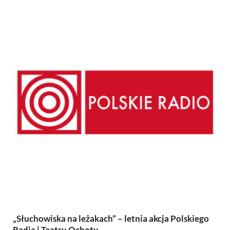
„Słuchowiska na leżakach” – letnia akcja Polskiego
Radia i Teatru Ochoty