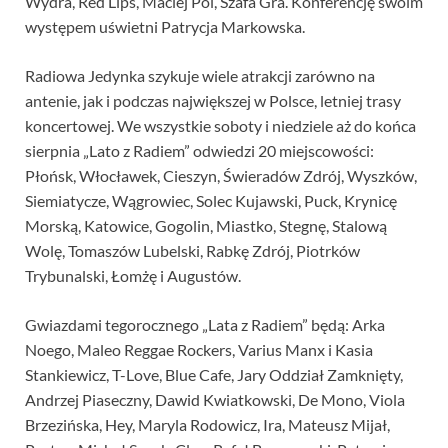
Wydra, Red Lips, Maciej Pol, Szafa Gra. Konferencję swoim
występem uświetni Patrycja Markowska.
Radiowa Jedynka szykuje wiele atrakcji zarówno na
antenie, jak i podczas największej w Polsce, letniej trasy
koncertowej. We wszystkie soboty i niedziele aż do końca
sierpnia „Lato z Radiem” odwiedzi 20 miejscowości:
Płońsk, Włocławek, Cieszyn, Świeradów Zdrój, Wyszków,
Siemiatycze, Wągrowiec, Solec Kujawski, Puck, Krynicę
Morską, Katowice, Gogolin, Miastko, Stegnę, Stalową
Wolę, Tomaszów Lubelski, Rabkę Zdrój, Piotrków
Trybunalski, Łomżę i Augustów.
Gwiazdami tegorocznego „Lata z Radiem” będą: Arka
Noego, Maleo Reggae Rockers, Varius Manx i Kasia
Stankiewicz, T-Love, Blue Cafe, Jary Oddział Zamknięty,
Andrzej Piaseczny, Dawid Kwiatkowski, De Mono, Viola
Brzezińska, Hey, Maryla Rodowicz, Ira, Mateusz Mijał,