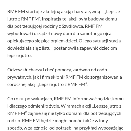
RMF FM startuje z kolejną akcją charytatywną – „Lepsze
jutro z RMF FM”. Inspiracją tej akcji była budowa domu
dla potrzebującej rodziny z Szydłowca. RMF FM
wybudował i urządził nowy dom dla samotnego ojca
opiekującego się pięciorgiem dzieci. O jego sytuacji stacja
dowiedziała się z listu i postanowiła zapewnić dzieciom
lepsze jutro.
Odzew słuchaczy i chęć pomocy, zarówno od osób
prywatnych, jak i firm skłonił RMF FM do zorganizowania
corocznej akcji „Lepsze jutro z RMF FM”.
Co roku, po wakacjach, RMF FM informować będzie, komu
i dlaczego odmieniło życie. W ramach akcji „Lepsze jutro z
RMF FM” zajmie się nie tylko domami dla potrzebujących
rodzin. RMF FM będzie mogło pomóc także w inny
sposób, w zależności od potrzeb: na przykład wyposażając