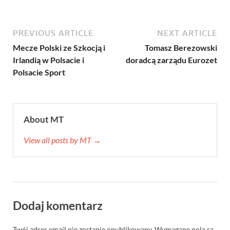
PREVIOUS ARTICLE
NEXT ARTICLE
Mecze Polski ze Szkocją i
Tomasz Berezowski
Irlandią w Polsacie i
doradcą zarządu Eurozet
Polsacie Sport
About MT
View all posts by MT →
Dodaj komentarz
Twój adres email nie zostanie opublikowany.
Wymagane pola są