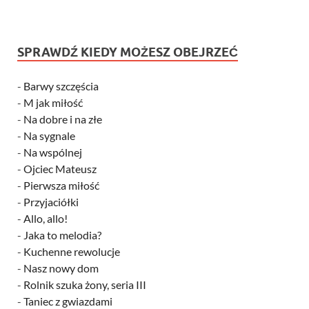
SPRAWDŹ KIEDY MOŻESZ OBEJRZEĆ
-
Barwy szczęścia
-
M jak miłość
-
Na dobre i na złe
-
Na sygnale
-
Na wspólnej
-
Ojciec Mateusz
-
Pierwsza miłość
-
Przyjaciółki
-
Allo, allo!
-
Jaka to melodia?
-
Kuchenne rewolucje
-
Nasz nowy dom
-
Rolnik szuka żony, seria III
-
Taniec z gwiazdami