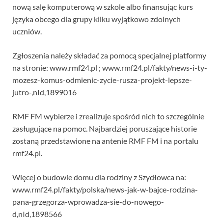
nową salę komputerową w szkole albo finansując kurs
języka obcego dla grupy kilku wyjątkowo zdolnych
uczniów.
Zgłoszenia należy składać za pomocą specjalnej platformy
na stronie: www.rmf24.pl ; www.rmf24.pl/fakty/news-i-ty-
mozesz-komus-odmienic-zycie-rusza-projekt-lepsze-
jutro-,nId,1899016
RMF FM wybierze i zrealizuje spośród nich to szczególnie
zasługujące na pomoc. Najbardziej poruszające historie
zostaną przedstawione na antenie RMF FM i na portalu
rmf24.pl.
Więcej o budowie domu dla rodziny z Szydłowca na:
www.rmf24.pl/fakty/polska/news-jak-w-bajce-rodzina-
pana-grzegorza-wprowadza-sie-do-nowego-
d,nId,1898566