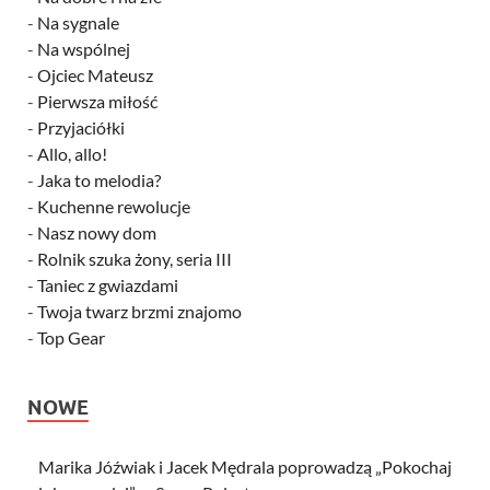
-
Na sygnale
-
Na wspólnej
-
Ojciec Mateusz
-
Pierwsza miłość
-
Przyjaciółki
-
Allo, allo!
-
Jaka to melodia?
-
Kuchenne rewolucje
-
Nasz nowy dom
-
Rolnik szuka żony, seria III
-
Taniec z gwiazdami
-
Twoja twarz brzmi znajomo
-
Top Gear
NOWE
Marika Jóźwiak i Jacek Mędrala poprowadzą „Pokochaj