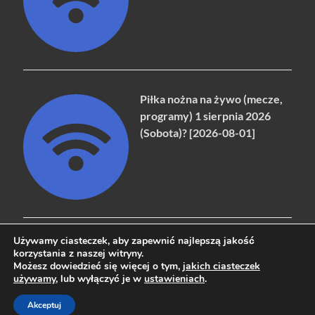
Piłka nożna na żywo (mecze,
programy) 1 sierpnia 2026
(Sobota)? [2026-08-01]
Używamy ciasteczek, aby zapewnić najlepszą jakość
korzystania z naszej witryny.
Możesz dowiedzieć się więcej o tym,
jakich ciasteczek
Copyright © 2026
naziemna.info - Telewizja cyfrowa, Radio,
używamy
, lub wyłączyć je w
ustawieniach
.
Wideo online, VOD
.
Akceptuj
Powered by
WordPress
and
HitMag
.