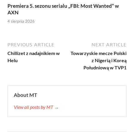
Premiera 5. sezonu serialu „FBI: Most Wanted” w
AXN
4 sierpnia 2026
PREVIOUS ARTICLE
NEXT ARTICLE
Chillizet z nadajnikiem w
Towarzyskie mecze Polski
Helu
z Nigerią i Koreą
Południową w TVP1
About MT
View all posts by MT →