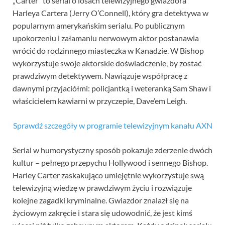
„Carter” to serial o losach telewizyjnego gwiazdora
Harleya Cartera (Jerry O’Connell), który gra detektywa w
popularnym amerykańskim serialu. Po publicznym
upokorzeniu i załamaniu nerwowym aktor postanawia
wrócić do rodzinnego miasteczka w Kanadzie. W Bishop
wykorzystuje swoje aktorskie doświadczenie, by zostać
prawdziwym detektywem. Nawiązuje współpracę z
dawnymi przyjaciółmi: policjantką i weteranką Sam Shaw i
właścicielem kawiarni w przyczepie, Dave’em Leigh.
Sprawdź szczegóły w programie telewizyjnym kanału AXN
Serial w humorystyczny sposób pokazuje zderzenie dwóch
kultur – pełnego przepychu Hollywood i sennego Bishop.
Harley Carter zaskakująco umiejętnie wykorzystuje swą
telewizyjną wiedzę w prawdziwym życiu i rozwiązuje
kolejne zagadki kryminalne. Gwiazdor znalazł się na
życiowym zakręcie i stara się udowodnić, że jest kimś