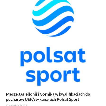
Mecze Jagiellonii i Górnika w kwalifikacjach do
pucharów UEFA w kanałach Polsat Sport