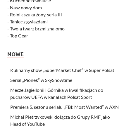
-
Kuchenne rewolucje
-
Nasz nowy dom
-
Rolnik szuka żony, seria III
-
Taniec z gwiazdami
-
Twoja twarz brzmi znajomo
-
Top Gear
NOWE
Kulinarny show „SuperMarket Chef” w Super Polsat
Serial „Pionek” w SkyShowtime
Mecze Jagiellonii i Górnika w kwalifikacjach do
pucharów UEFA w kanałach Polsat Sport
Premiera 5. sezonu serialu „FBI: Most Wanted” w AXN
Michał Pietrzykowski dołącza do Grupy RMF jako
Head of YouTube