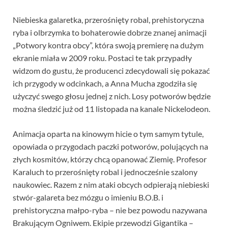
Niebieska galaretka, przerośnięty robal, prehistoryczna
ryba i olbrzymka to bohaterowie dobrze znanej animacji
„Potwory kontra obcy”, która swoją premierę na dużym
ekranie miała w 2009 roku. Postaci te tak przypadły
widzom do gustu, że producenci zdecydowali się pokazać
ich przygody w odcinkach, a Anna Mucha zgodziła się
użyczyć swego głosu jednej z nich. Losy potworów będzie
można śledzić już od 11 listopada na kanale Nickelodeon.
Animacja oparta na kinowym hicie o tym samym tytule,
opowiada o przygodach paczki potworów, polujących na
złych kosmitów, którzy chcą opanować Ziemię. Profesor
Karaluch to przerośnięty robal i jednocześnie szalony
naukowiec. Razem z nim ataki obcych odpierają niebieski
stwór-galareta bez mózgu o imieniu B.O.B. i
prehistoryczna małpo-ryba – nie bez powodu nazywana
Brakującym Ogniwem. Ekipie przewodzi Gigantika –