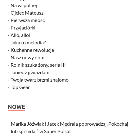
-
Na wspólnej
-
Ojciec Mateusz
-
Pierwsza miłość
-
Przyjaciółki
-
Allo, allo!
-
Jaka to melodia?
-
Kuchenne rewolucje
-
Nasz nowy dom
-
Rolnik szuka żony, seria III
-
Taniec z gwiazdami
-
Twoja twarz brzmi znajomo
-
Top Gear
NOWE
Marika Jóźwiak i Jacek Mędrala poprowadzą „Pokochaj
lub sprzedaj” w Super Polsat