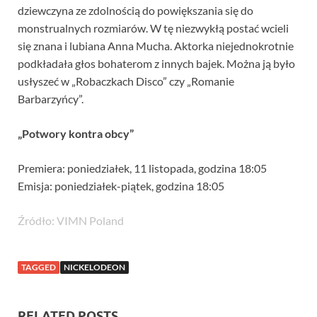
dziewczyna ze zdolnością do powiększania się do
monstrualnych rozmiarów. W tę niezwykłą postać wcieli
się znana i lubiana Anna Mucha. Aktorka niejednokrotnie
podkładała głos bohaterom z innych bajek. Można ją było
usłyszeć w „Robaczkach Disco” czy „Romanie
Barbarzyńcy”.
„Potwory kontra obcy”
Premiera: poniedziałek, 11 listopada, godzina 18:05
Emisja: poniedziałek-piątek, godzina 18:05
Źródło: VIMN Poland
TAGGED
NICKELODEON
RELATED POSTS