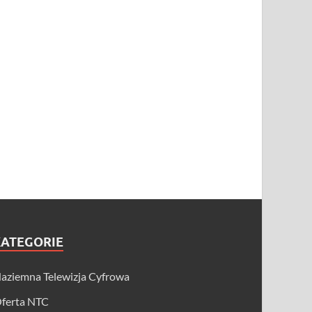
KATEGORIE
aziemna Telewizja Cyfrowa
ferta NTC