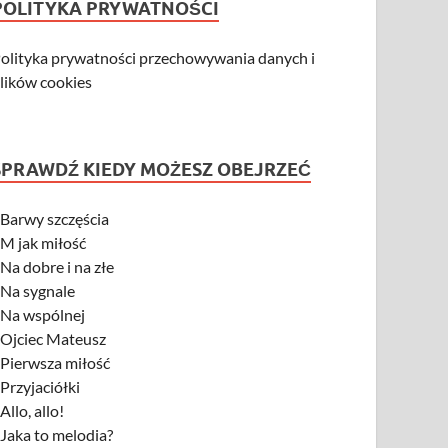
POLITYKA PRYWATNOŚCI
olityka prywatności przechowywania danych i
lików cookies
SPRAWDŹ KIEDY MOŻESZ OBEJRZEĆ
-
Barwy szczęścia
-
M jak miłość
-
Na dobre i na złe
-
Na sygnale
-
Na wspólnej
-
Ojciec Mateusz
-
Pierwsza miłość
-
Przyjaciółki
-
Allo, allo!
-
Jaka to melodia?