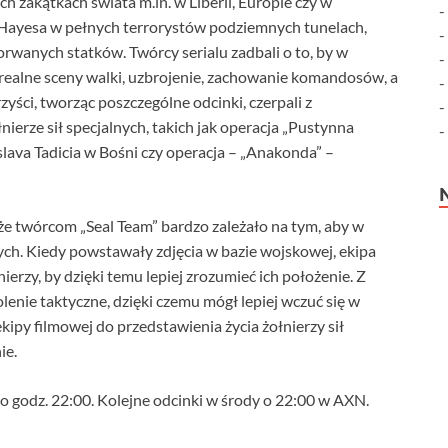
h zakątkach świata m.in. w Liberii, Europie czy w
 Hayesa w pełnych terrorystów podziemnych tunelach,
rwanych statków. Twórcy serialu zadbali o to, by w
ealne sceny walki, uzbrojenie, zachowanie komandosów, a
ści, tworząc poszczególne odcinki, czerpali z
ierze sił specjalnych, takich jak operacja „Pustynna
lava Tadicia w Bośni czy operacja – „Anakonda” –
e twórcom „Seal Team” bardzo zależało na tym, aby w
ych. Kiedy powstawały zdjęcia w bazie wojskowej, ekipa
ierzy, by dzięki temu lepiej zrozumieć ich położenie. Z
enie taktyczne, dzięki czemu mógł lepiej wczuć się w
kipy filmowej do przedstawienia życia żołnierzy sił
ie.
 o godz. 22:00. Kolejne odcinki w środy o 22:00 w AXN.