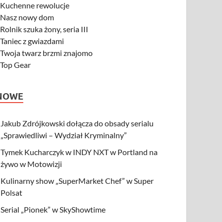
-
Kuchenne rewolucje
-
Nasz nowy dom
-
Rolnik szuka żony, seria III
-
Taniec z gwiazdami
-
Twoja twarz brzmi znajomo
-
Top Gear
NOWE
Jakub Zdrójkowski dołącza do obsady serialu
„Sprawiedliwi – Wydział Kryminalny”
Tymek Kucharczyk w INDY NXT w Portland na
żywo w Motowizji
Kulinarny show „SuperMarket Chef” w Super
Polsat
Serial „Pionek” w SkyShowtime