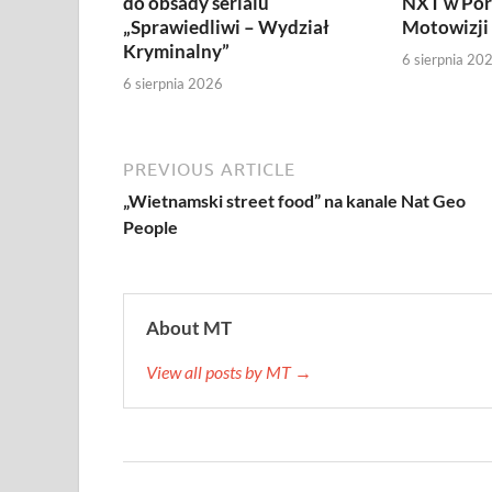
do obsady serialu
NXT w Por
„Sprawiedliwi – Wydział
Motowizji
Kryminalny”
6 sierpnia 20
6 sierpnia 2026
PREVIOUS ARTICLE
„Wietnamski street food” na kanale Nat Geo
People
About MT
View all posts by MT →