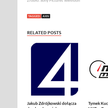
Źródło: Sony Pictures Television
TAGGED
AXN
RELATED POSTS
Jakub Zdrójkowski dołącza
Tymek Kuc