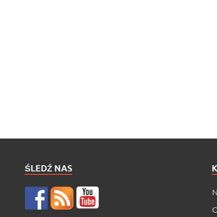
ŚLEDŹ NAS
N
O