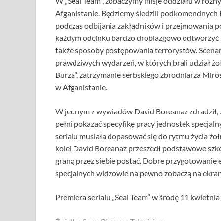
W „Seal Team”, zobaczymy misje oddziału w różnyc
Afganistanie. Będziemy śledzili podkomendnych
podczas odbijania zakładników i przejmowania po
każdym odcinku bardzo drobiazgowo odtworzyć r
także sposoby postępowania terrorystów. Scenarzy
prawdziwych wydarzeń, w których brali udział żołn
Burza”, zatrzymanie serbskiego zbrodniarza Miros
w Afganistanie.
W jednym z wywiadów David Boreanaz zdradził, ż
pełni pokazać specyfikę pracy jednostek specjaln
serialu musiała dopasować się do rytmu życia żołn
kolei David Boreanaz przeszedł podstawowe szkol
graną przez siebie postać. Dobre przygotowanie e
specjalnych widzowie na pewno zobaczą na ekran
Premiera serialu „Seal Team” w środę 11 kwietnia