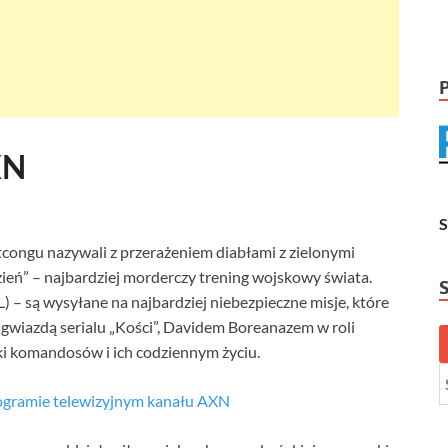
XN
tcongu nazywali z przerażeniem diabłami z zielonymi
zień” – najbardziej morderczy trening wojskowy świata.
) – są wysyłane na najbardziej niebezpieczne misje, które
 z gwiazdą serialu „Kości”, Davidem Boreanazem w roli
tki komandosów i ich codziennym życiu.
ogramie telewizyjnym kanału AXN