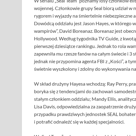
W serialu „Seal Team” poznamy losy członków eli
wojennej. Członkowie grupy Seal biorą udział w
rygorem i wyjazdy na śmiertelnie niebezpieczne a
Dowódcą oddziału jest Jason Hayes, w którego wcie
wampirów”, David Boreanaz. Boreanaz jest obecni
Hollywood. Według tygodnika TV Guide, z kwotą 25
pierwszej dziesiątce rankingu. Jednak to rola wa
zapewniła mu rzesze fanów na całym świecie i 3 
jednak nie przypomina agenta FBI z „Kości”, a tym 
świetnie wyszkolony i zdolny do wykonywania naj
W skład drużyny Hayesa wchodzą: Ray Perry, praw
boryka się z tendencjami do zachowań samodestru
stałym członkiem oddziału; Mandy Ellis, analityc
Lisa Davis, odpowiedzialna za zaopatrzenie druży
przypadku prawdziwych jednostek SEAL bohatero
i potrafić odnaleźć się w każdej specjalności.