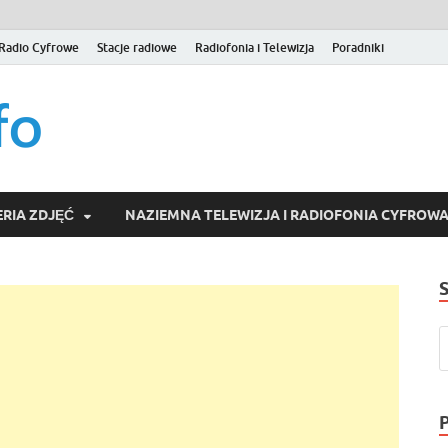
Radio Cyfrowe
Stacje radiowe
Radiofonia i Telewizja
Poradniki
naziemna.info – Telew
Niezależny portal medialny poświęcony Naziemnej Telewizji Cy
serwisom wideo na życzenie (VOD).
Wideo online, VOD
RIA ZDJĘĆ
NAZIEMNA TELEWIZJA I RADIOFONIA CYFROW