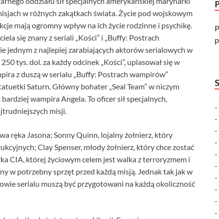
tarnego oddziału sił specjalnych amerykańskiej marynarki
 misjach w różnych zakątkach świata. Życie pod wojskowym
kcje mają ogromny wpływ na ich życie rodzinne i psychikę.
P
la się znany z seriali „Kości” i „Buffy: Postrach
p
e jednym z najlepiej zarabiających aktorów serialowych w
0 tys. dol. za każdy odcinek „Kości”, uplasował się w
mpira z duszą w serialu „Buffy: Postrach wampirów”
statuetki Saturn. Główny bohater „Seal Team” w niczym
bardziej wampira Angela. To oficer sił specjalnych,
trudniejszych misji.
a ręka Jasona; Sonny Quinn, lojalny żołnierz, który
kcyjnych; Clay Spenser, młody żołnierz, który chce zostać
zka CIA, której życiowym celem jest walka z terroryzmem i
ny w potrzebny sprzęt przed każdą misją. Jednak tak jak w
wie serialu muszą być przygotowani na każdą okoliczność