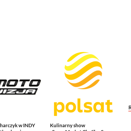
harczyk w INDY
Kulinarny show