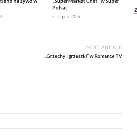
tland na żywo w
„SuperMarket Chef” w Super
Polsat
26
5 sierpnia 2026
NEXT ARTICLE
„Grzechy i grzeszki” w Romance TV